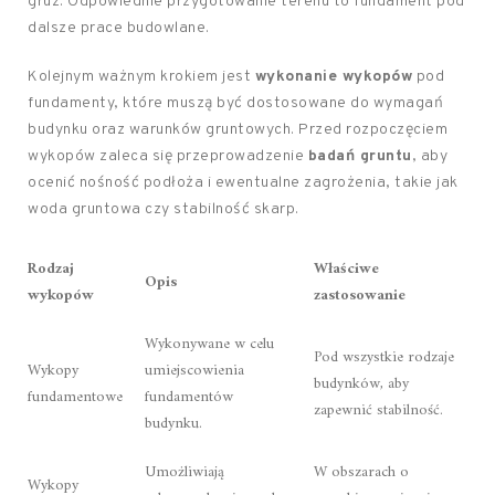
gruz. Odpowiednie przygotowanie terenu to fundament pod
dalsze prace budowlane.
Kolejnym ważnym krokiem jest
wykonanie wykopów
pod
fundamenty, które muszą być dostosowane do wymagań
budynku oraz warunków gruntowych. Przed rozpoczęciem
wykopów zaleca się przeprowadzenie
badań gruntu
, aby
ocenić nośność podłoża i ewentualne zagrożenia, takie jak
woda gruntowa czy stabilność skarp.
Rodzaj
Właściwe
Opis
wykopów
zastosowanie
Wykonywane w celu
Pod wszystkie rodzaje
Wykopy
umiejscowienia
budynków, aby
fundamentowe
fundamentów
zapewnić stabilność.
budynku.
Umożliwiają
W obszarach o
Wykopy