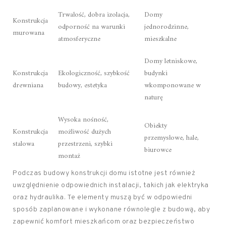
Trwałość, dobra izolacja,
Domy
Konstrukcja
odporność na warunki
jednorodzinne,
murowana
atmosferyczne
mieszkalne
Domy letniskowe,
Konstrukcja
Ekologiczność, szybkość
budynki
drewniana
budowy, estetyka
wkomponowane w
naturę
Wysoka nośność,
Obiekty
Konstrukcja
możliwość dużych
przemysłowe, hale,
stalowa
przestrzeni, szybki
biurowce
montaż
Podczas budowy konstrukcji domu istotne jest również
uwzględnienie odpowiednich instalacji, takich jak elektryka
oraz hydraulika. Te elementy muszą być w odpowiedni
sposób zaplanowane i wykonane równolegle z budową, aby
zapewnić komfort mieszkańcom oraz bezpieczeństwo