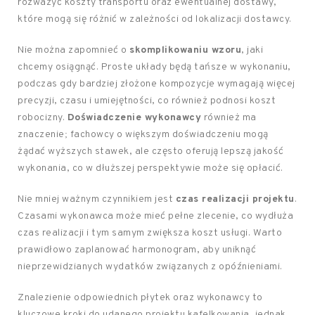
rozważyć koszty transportu oraz ewentualnej dostawy,
które mogą się różnić w zależności od lokalizacji dostawcy.
Nie można zapomnieć o
skomplikowaniu wzoru
, jaki
chcemy osiągnąć. Proste układy będą tańsze w wykonaniu,
podczas gdy bardziej złożone kompozycje wymagają więcej
precyzji, czasu i umiejętności, co również podnosi koszt
robocizny.
Doświadczenie wykonawcy
również ma
znaczenie; fachowcy o większym doświadczeniu mogą
żądać wyższych stawek, ale często oferują lepszą jakość
wykonania, co w dłuższej perspektywie może się opłacić.
Nie mniej ważnym czynnikiem jest
czas realizacji projektu
.
Czasami wykonawca może mieć pełne zlecenie, co wydłuża
czas realizacji i tym samym zwiększa koszt usługi. Warto
prawidłowo zaplanować harmonogram, aby uniknąć
nieprzewidzianych wydatków związanych z opóźnieniami.
Znalezienie odpowiednich płytek oraz wykonawcy to
kluczowe kroki do udanego projektu kafelkowania, jednak