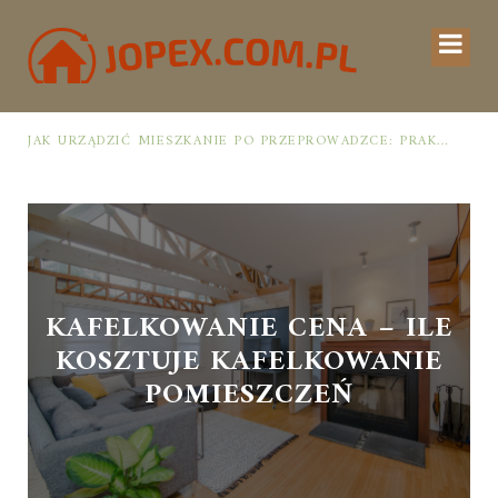
JAK URZĄDZIĆ MIESZKANIE PO PRZEPROWADZCE: PRAKTYCZNY PLAN OD ROZPAKOWANIA DO PRZYTULNEJ PRZESTRZENI
KAFELKOWANIE CENA – ILE
KOSZTUJE KAFELKOWANIE
POMIESZCZEŃ