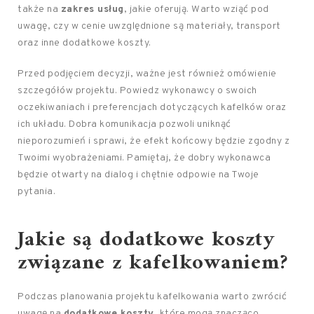
także na
zakres usług
, jakie oferują. Warto wziąć pod
uwagę, czy w cenie uwzględnione są materiały, transport
oraz inne dodatkowe koszty.
Przed podjęciem decyzji, ważne jest również omówienie
szczegółów projektu. Powiedz wykonawcy o swoich
oczekiwaniach i preferencjach dotyczących kafelków oraz
ich układu. Dobra komunikacja pozwoli uniknąć
nieporozumień i sprawi, że efekt końcowy będzie zgodny z
Twoimi wyobrażeniami. Pamiętaj, że dobry wykonawca
będzie otwarty na dialog i chętnie odpowie na Twoje
pytania.
Jakie są dodatkowe koszty
związane z kafelkowaniem?
Podczas planowania projektu kafelkowania warto zwrócić
uwagę na
dodatkowe koszty
, które mogą znacząco