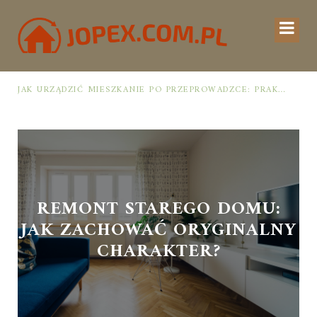
JAK URZĄDZIĆ MIESZKANIE PO PRZEPROWADZCE: PRAKTYCZNY PLAN OD ROZPAKOWANIA DO PRZYTULNEJ PRZESTRZENI
REMONT STAREGO DOMU:
JAK ZACHOWAĆ ORYGINALNY
CHARAKTER?