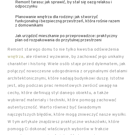
Remont tarasu: jak sprawić, by stał się oazą relaksu i
odpoczynku
Planowanie wnętrza dla rodziny: jak stworzyć
funkcjonalną i bezpieczną przestrzeń, która rośnie razem
z domownikami
Jak urządzić mieszkanie po przeprowadzce: praktyczny
plan od rozpakowania do przytulnej przestrzeni
Remont starego domu to nie tylko kwestia odświeżenia
wnętrza
, ale również wyzwanie, by zachować jego unikalny
charakter i historię. Wiele osób staje przed dylematem, jak
połączyć nowoczesne udogodnienia z oryginalnymi detalami
architektonicznymi, które nadają budynkowi duszę. Istotne
jest, aby podczas prac remontowych zwrócić uwagę na
cechy, które definiują styl danego obiektu, a także
wybierać materiały i techniki, które pomogą zachować
autentyczność. Warto również być świadomym
najczęstszych błędów, które mogą zniweczyć nasze wysiłki.
W tym artykule znajdziesz praktyczne wskazówki, które
pomogą Ci dokonać właściwych wyborów w trakcie