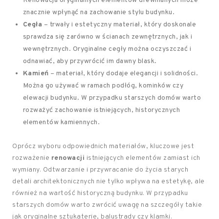
Renowacja oryginalnych elementów drewnianych może
znacznie wpłynąć na zachowanie stylu budynku.
Cegła
– trwały i estetyczny materiał, który doskonale
sprawdza się zarówno w ścianach zewnętrznych, jak i
wewnętrznych. Oryginalne cegły można oczyszczać i
odnawiać, aby przywrócić im dawny blask.
Kamień
– materiał, który dodaje elegancji i solidności.
Można go używać w ramach podłóg, kominków czy
elewacji budynku. W przypadku starszych domów warto
rozważyć zachowanie istniejących, historycznych
elementów kamiennych.
Oprócz wyboru odpowiednich materiałów, kluczowe jest
rozważenie
renowacji
istniejących elementów zamiast ich
wymiany. Odtwarzanie i przywracanie do życia starych
detali architektonicznych nie tylko wpływa na estetykę, ale
również na wartość historyczną budynku. W przypadku
starszych domów warto zwrócić uwagę na szczegóły takie
jak oryginalne sztukaterie, balustrady czy klamki.