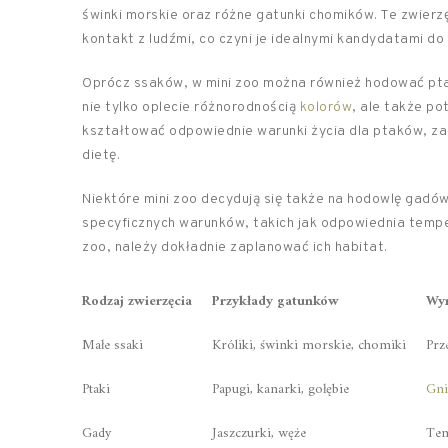
świnki morskie oraz różne gatunki chomików. Te zwierz
kontakt z ludźmi, co czyni je idealnymi kandydatami d
Oprócz ssaków, w mini zoo można również hodować ptaki
nie tylko oplecie różnorodnością
kolorów
, ale także po
kształtować odpowiednie warunki życia dla ptaków, za
dietę.
Niektóre mini zoo decydują się także na hodowlę gadów
specyficznych warunków, takich jak odpowiednia tempe
zoo, należy dokładnie zaplanować ich habitat.
Rodzaj zwierzęcia
Przykłady gatunków
Wy
Małe ssaki
Króliki, świnki morskie, chomiki
Prz
Ptaki
Papugi, kanarki, gołębie
Gni
Gady
Jaszczurki, węże
Tem