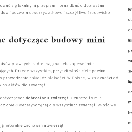
rować się lokalnymi przepisami oraz dbać o dobrostan
l
dowli pozwala stworzyć zdrowe i szczęśliwe środowisko
s
g
ne dotyczące budowy mini
l
p
w
isów prawnych, które mają na celu zapewnienie
ących. Przede wszystkim, przyszli właściciele powinni
s
 prowadzenia takiej działalności. W Polsce, w zależności od
li
y obiektów dla zwierząt.
c
m dotyczących
dobrostanu zwierząt
. Oznacza to m.in.
m
az opieki weterynaryjnej dla wszystkich zwierząt. Właściwe
k
m
ją naturalne zachowania zwierząt