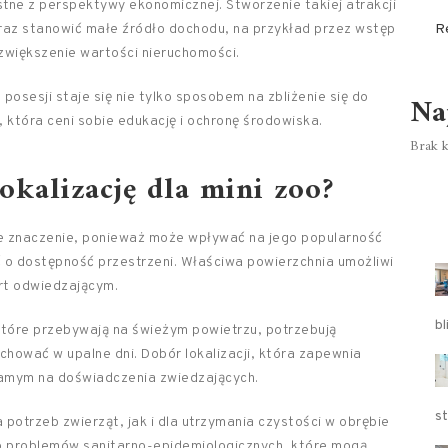
tne z perspektywy ekonomicznej. Stworzenie takiej atrakcji
raz stanowić małe źródło dochodu, na przykład przez wstęp
R
zwiększenie wartości nieruchomości.
Na
posesji staje się nie tylko sposobem na zbliżenie się do
 która ceni sobie edukację i ochronę środowiska.
Brak k
kalizację dla mini zoo?
ne znaczenie, ponieważ może wpływać na jego popularność
 o dostępność przestrzeni. Właściwa powierzchnia umożliwi
rt odwiedzającym.
bl
 które przebywają na świeżym powietrzu, potrzebują
 schować w upalne dni. Dobór lokalizacji, która zapewnia
samym na doświadczenia zwiedzających.
s
 potrzeb zwierząt, jak i dla utrzymania czystości w obrębie
o problemów sanitarno-epidemiologicznych, które mogą