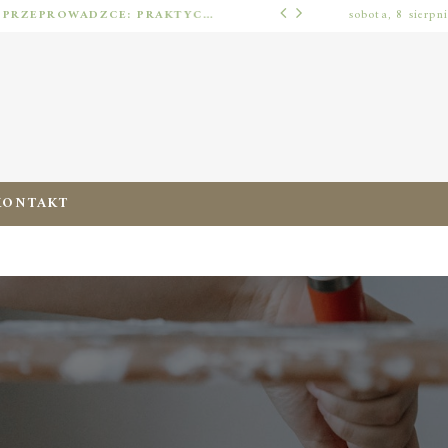
JAK URZĄDZIĆ MIESZKANIE PO PRZEPROWADZCE: PRAKTYCZNY PLAN OD ROZPAKOWANIA DO PRZYTULNEJ PRZESTRZENI
sobota, 8 sierpn
ERGONOMIA ZERA
KONTAKT