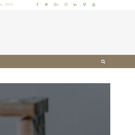
ia, 2026
JAK ZAPROJEKTOWAĆ MIESZKANIE ŁATWE DO UTRZYMANIA W PORZĄDKU: PRAKTYCZNE ZASADY I SPRAWDZONE TRIKI