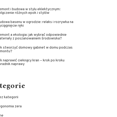
emont i budowa w stylu eklektycznym:
łączenie różnych epok i stylów
dowa basenu w ogrodzie: relaks i rozrywka na
ciągnięcie ręki
emont a ekologia: jak wybrać odpowiednie
ateriały z poszanowaniem środowiska?
ak stworzyć domowy gabinet w domu podczas
emontu?
k naprawić cieknący kran – krok po kroku
oradnik naprawy
tegorie
z kategorii
rgonomia zera
ne