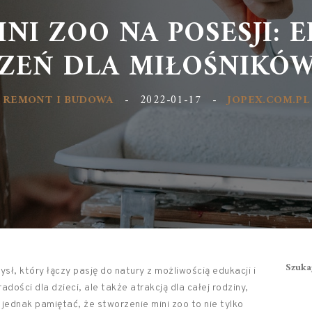
NI ZOO NA POSESJI: 
ZEŃ DLA MIŁOŚNIKÓ
REMONT I BUDOWA
-
2022-01-17
-
JOPEX.COM.PL
Szuka
sł, który łączy pasję do natury z możliwością edukacji i
adości dla dzieci, ale także atrakcją dla całej rodziny,
 jednak pamiętać, że stworzenie mini zoo to nie tylko