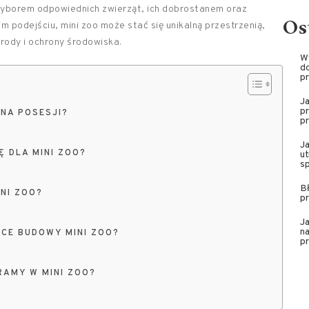
wyborem odpowiednich zwierząt, ich dobrostanem oraz
Os
podejściu, mini zoo może stać się unikalną przestrzenią,
zyrody i ochrony środowiska.
W
do
pr
J
pr
 NA POSESJI?
pr
J
 DLA MINI ZOO?
ut
sp
Bł
NI ZOO?
pr
Ja
na
CE BUDOWY MINI ZOO?
pr
AMY W MINI ZOO?