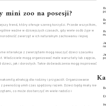
R
y mini zoo na posesji?
po
Bu
wy
ejszy trend, który oferuje szereg korzyści. Przede wszystkim,
ególnie ważne w dzisiejszych czasach, gdy wiele osób żyje w
R
m
orodność zwierząt w ich naturalnym zachowaniu i lepiej
J
r
rne interakcje z zwierzętami mogą nauczyć dzieci szacunku
Ja
t. Właściciele mogą organizować małe warsztaty lub zajęcia,
p
dzieci, jak i dorosłych. Takie doświadczenia mogą inspirować
Ka
nakomitą atrakcją dla rodziny i przyjaciół. Organizowanie
 z pewnością umili czas spędzony razem. Dzieci będą miały nie
Be
rzętami, co może dostarczyć im wiele radości i
E
In