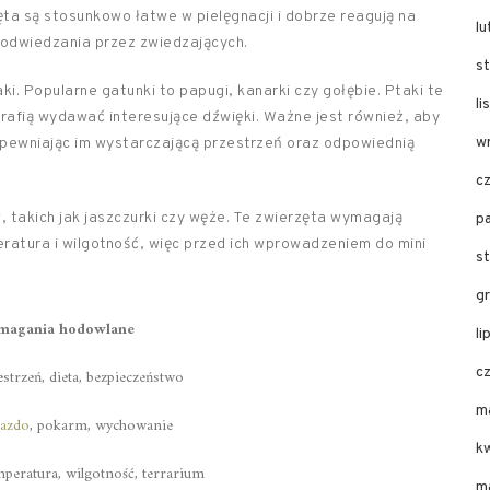
ęta są stosunkowo łatwe w pielęgnacji i dobrze reagują na
l
o odwiedzania przez zwiedzających.
s
. Popularne gatunki to papugi, kanarki czy gołębie. Ptaki te
l
trafią wydawać interesujące dźwięki. Ważne jest również, aby
w
pewniając im wystarczającą przestrzeń oraz odpowiednią
c
, takich jak jaszczurki czy węże. Te zwierzęta wymagają
p
ratura i wilgotność, więc przed ich wprowadzeniem do mini
s
g
magania hodowlane
li
c
estrzeń, dieta, bezpieczeństwo
m
azdo
, pokarm, wychowanie
k
peratura, wilgotność, terrarium
m