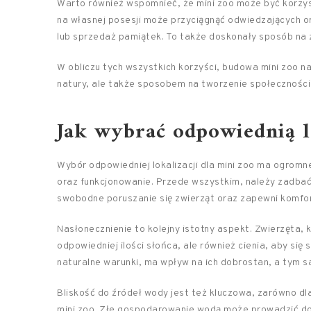
Warto również wspomnieć, że mini zoo może być korzys
na własnej posesji może przyciągnąć odwiedzających o
lub sprzedaż pamiątek. To także doskonały sposób na 
W obliczu tych wszystkich korzyści, budowa mini zoo na 
natury, ale także sposobem na tworzenie społeczności,
Jak wybrać odpowiednią lo
Wybór odpowiedniej lokalizacji dla mini zoo ma ogrom
oraz funkcjonowanie. Przede wszystkim, należy zadbać
swobodne poruszanie się zwierząt oraz zapewni komfo
Nasłonecznienie to kolejny istotny aspekt. Zwierzęta,
odpowiedniej ilości słońca, ale również cienia, aby się
naturalne warunki, ma wpływ na ich dobrostan, a tym 
Bliskość do źródeł wody jest też kluczowa, zarówno dla
mini zoo. Złe gospodarowanie wodą może prowadzić d