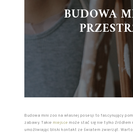
BUDOWA MI
PRZESTR
Budowa mini zoo na własnej posesji to fascynujący pomy
zabawy. Takie
miejsce
może stać się nie tylko źródłem r
umożliwiając bliski kontakt ze światem zwierząt. Warto