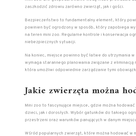
zaszkodzić zdrowiu zarówno zwierząt, jak i gości.
Bezpieczeństwo to fundamentalny element, który powin
powinien być ogrodzony w sposób, który zapobiega wyd
na teren mini zoo. Regularne kontrole i konserwacja o
niebezpiecznych sytuacji.
Na koniec, miejsce powinno być łatwe do utrzymania w 
wymaga starannego planowania związane z eliminacją n
która umożliwi odpowiednie zarządzanie tymi obowiązka
Jakie zwierzęta można ho
Mini zoo to fascynujące miejsce, gdzie można hodować
dzieci, jak i dorosłych. Wybór gatunków do takiego o
przestrzeni oraz warunków panujących w danym miejscu
Wśród popularnych zwierząt, które można hodować w mini 