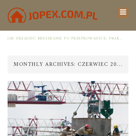
UCHNI
JAK URZĄDZIĆ MIESZKANIE PO PRZEPROWADZCE: PRAKTYCZNY PLAN OD ROZPAKOWANIA DO PRZYTULNEJ PRZESTRZENI
MONTHLY ARCHIVES: CZERWIEC 2025