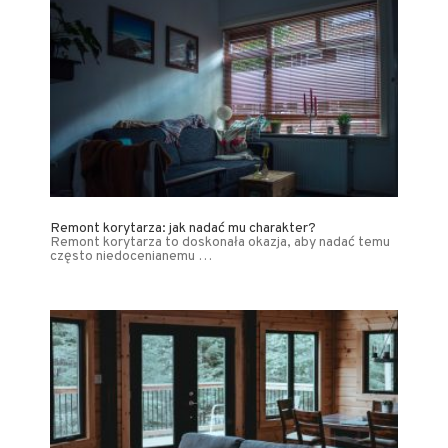
Remont korytarza: jak nadać mu charakter?
Remont korytarza to doskonała okazja, aby nadać temu
często niedocenianemu …