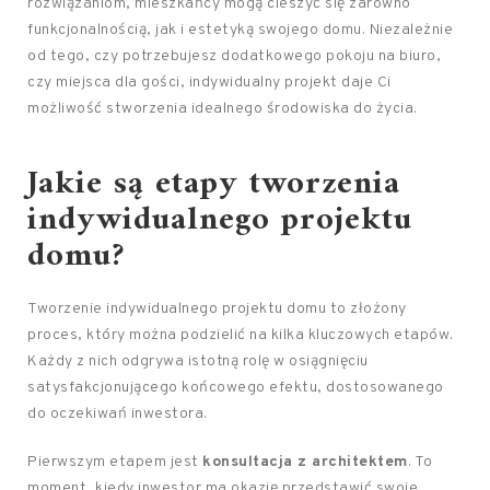
rozwiązaniom, mieszkańcy mogą cieszyć się zarówno
funkcjonalnością, jak i estetyką swojego domu. Niezależnie
od tego, czy potrzebujesz dodatkowego pokoju na biuro,
czy miejsca dla gości, indywidualny projekt daje Ci
możliwość stworzenia idealnego środowiska do życia.
Jakie są etapy tworzenia
indywidualnego projektu
domu?
Tworzenie indywidualnego projektu domu to złożony
proces, który można podzielić na kilka kluczowych etapów.
Każdy z nich odgrywa istotną rolę w osiągnięciu
satysfakcjonującego końcowego efektu, dostosowanego
do oczekiwań inwestora.
Pierwszym etapem jest
konsultacja z architektem
. To
moment, kiedy inwestor ma okazję przedstawić swoje