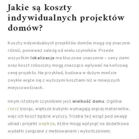
Jakie są koszty
indywidualnych projektów
domów?
Koszty indywidualnych projektów domów mogą się znacznie
różnić, ponieważ zależą od wielu czynników. Przede
wszystkim
lokalizacja
ma kluczowe znaczenie – ceny ziemi
oraz koszt robocizny mogą znacząco wpływać na końcową
cenę projektu. Na przykład, budowa w dużym mieście
zwykle wiąże się z wyższymi kosztami niż w mniejszych
miejscowościach.
Innym istotnym czynnikiem jest
wielkość domu
. Ogólnie
rzecz
biorąc, większe budynki wymagają więcej materiałów,
więc ich koszt będzie wyższy. Trzeba też wziąć pod uwagę
układ i projekt
wnętrza
, które mogą wpłynąć na dodatkowe
wydatki związane z meblowaniem i wykończeniem.