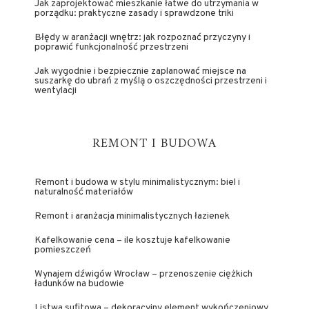
Jak zaprojektować mieszkanie łatwe do utrzymania w
porządku: praktyczne zasady i sprawdzone triki
Błędy w aranżacji wnętrz: jak rozpoznać przyczyny i
poprawić funkcjonalność przestrzeni
Jak wygodnie i bezpiecznie zaplanować miejsce na
suszarkę do ubrań z myślą o oszczędności przestrzeni i
wentylacji
REMONT I BUDOWA
Remont i budowa w stylu minimalistycznym: biel i
naturalność materiałów
Remont i aranżacja minimalistycznych łazienek
Kafelkowanie cena – ile kosztuje kafelkowanie
pomieszczeń
Wynajem dźwigów Wrocław – przenoszenie ciężkich
ładunków na budowie
Listwa sufitowa – dekoracyjny element wykończeniowy