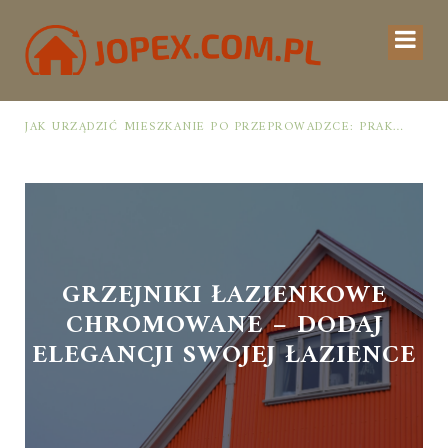
JAK URZĄDZIĆ MIESZKANIE PO PRZEPROWADZCE: PRAKTYCZNY PLAN OD ROZPAKOWANIA DO PRZYTULNEJ PRZESTRZENI
GRZEJNIKI ŁAZIENKOWE
CHROMOWANE – DODAJ
ELEGANCJI SWOJEJ ŁAZIENCE