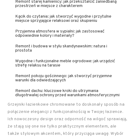
Remont starej kamienicy: jak przekształcić zaniedbaną
przestrzeń w miejsce z charakterem
Kącik do czytania: jak stworzyć wygodne i przytulne
miejsce sprzyjające relaksowi oraz skupieniu
Przyjemna atmosfera w sypialni: jak zastosować
odpowiednie kolory i materiały?
Remont i budowa w stylu skandynawskim: natura i
prostota
Wygodne i funkcjonalne meble ogrodowe: jak urządzić
strefę relaksu na tarasie
Remont pokoju gościnnego: jak stworzyć przyjemne
warunki dla odwiedzających
Remont dachu: kluczowe kroki do utrzymania
długotrwałej ochrony przed warunkami atmosferycznymi
Grzejniki łazienkowe chromowane to doskonały sposób na
połączenie elegancji z funkcjonalnością w Twojej łazience.
Ich nowoczesny design oraz odporność na wilgoć sprawiają,
że stają się one nie tylko praktycznym elementem, ale
także stylowym akcentem, który przyciąga uwagę. Wybór