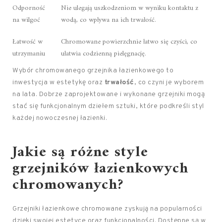
Odporność
Nie ulegają uszkodzeniom w wyniku kontaktu z
na wilgoć
wodą, co wpływa na ich trwałość.
Łatwość w
Chromowane powierzchnie łatwo się czyści, co
utrzymaniu
ułatwia codzienną pielęgnację.
Wybór chromowanego grzejnika łazienkowego to
inwestycja w estetykę oraz
trwałość
, co czyni je wyborem
na lata. Dobrze zaprojektowane i wykonane grzejniki mogą
stać się funkcjonalnym dziełem sztuki, które podkreśli styl
każdej nowoczesnej łazienki.
Jakie są różne style
grzejników łazienkowych
chromowanych?
Grzejniki łazienkowe chromowane zyskują na popularności
dzięki swojej estetyce oraz funkcjonalności. Dostępne są w