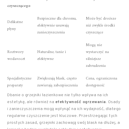
czyszczącego
Bezpieczne dla chromu,
Może być droższe
Delikatne
efektywnie usuwają
niż zwykłe środki
płyny
zanieczyszczenia
czyszczące
Mogą nie
Roztwory
Naturalne, tanie i
wystarczyć na
woda+ocet
efektywne
silniejsze
zabrudzenia
Specjalistyczne
Zwiększają blask, często
Cena, ograniczona
preparaty
zawierają zabezpieczenia
dostępność
Dbanie o grzejniki łazienkowe nie tylko wpływa na ich
estetykę, ale również na
efektywność ogrzewania
. Osady
i zanieczyszczenia mogą wpłynąć na ich wydajność, dlatego
regularne czyszczenie jest kluczowe. Przestrzegając tych
prostych zasad, grzejniki zachowają swój blask na dłużej, a