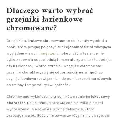
Dlaczego warto wybrać
grzejniki łazienkowe
chromowane?
Grzejniki łazienkowe chromowane to doskonały wybór dla
osób, które pragną połączyć
funkcjonalność
z atrakcyjnym
wyglądem w swoim
wnętrzu
. Ich obecność w łazience nie
tylko zapewnia odpowiednią temperaturę, ale także dodaje
stylu i elegancji. Warto zwrócić uwagę, że chromowane
grzejniki charakteryzują się
odpornością na wilgoć
, co
czyni je idealnym rozwiązaniem do pomieszczeń narażonych
na zmiany temperatury i wilgotności.
Chromowane wykończenie grzejników nadaje im
luksusowy
charakter
. Dzięki temu, stanowią one nie tylko element
wyposażenia, ale również istotną dekorację, która
przyciąga wzrok. Goście na pewno zwrócą na nie uwagę, co