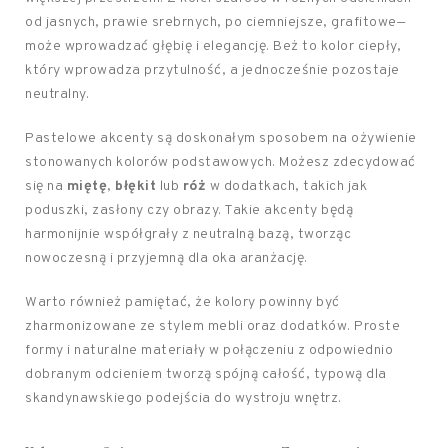
od jasnych, prawie srebrnych, po ciemniejsze, grafitowe—
może wprowadzać głębię i elegancję. Beż to kolor ciepły,
który wprowadza przytulność, a jednocześnie pozostaje
neutralny.
Pastelowe akcenty są doskonałym sposobem na ożywienie
stonowanych kolorów podstawowych. Możesz zdecydować
się na
miętę
,
błękit
lub
róż
w dodatkach, takich jak
poduszki, zasłony czy obrazy. Takie akcenty będą
harmonijnie współgrały z neutralną bazą, tworząc
nowoczesną i przyjemną dla oka aranżację.
Warto również pamiętać, że kolory powinny być
zharmonizowane ze stylem mebli oraz dodatków. Proste
formy i naturalne materiały w połączeniu z odpowiednio
dobranym odcieniem tworzą spójną całość, typową dla
skandynawskiego podejścia do wystroju wnętrz.