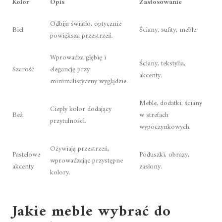
Kolor
Opis
Zastosowanie
Odbija światło, optycznie
Biel
Ściany, sufity, meble.
powiększa przestrzeń.
Wprowadza głębię i
Ściany, tekstylia,
Szarość
elegancję przy
akcenty.
minimalistyczny wyglądzie.
Meble, dodatki, ściany
Ciepły kolor dodający
Beż
w strefach
przytulności.
wypoczynkowych.
Ożywiają przestrzeń,
Pastelowe
Poduszki, obrazy,
wprowadzając przystępne
akcenty
zasłony.
kolory.
Jakie meble wybrać do