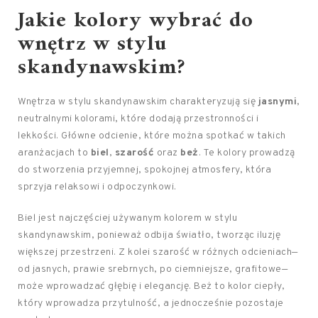
Jakie kolory wybrać do
wnętrz w stylu
skandynawskim?
Wnętrza w stylu skandynawskim charakteryzują się
jasnymi
,
neutralnymi kolorami, które dodają przestronności i
lekkości. Główne odcienie, które można spotkać w takich
aranżacjach to
biel
,
szarość
oraz
beż
. Te kolory prowadzą
do stworzenia przyjemnej, spokojnej atmosfery, która
sprzyja relaksowi i odpoczynkowi.
Biel jest najczęściej używanym kolorem w stylu
skandynawskim, ponieważ odbija światło, tworząc iluzję
większej przestrzeni. Z kolei szarość w różnych odcieniach—
od jasnych, prawie srebrnych, po ciemniejsze, grafitowe—
może wprowadzać głębię i elegancję. Beż to kolor ciepły,
który wprowadza przytulność, a jednocześnie pozostaje