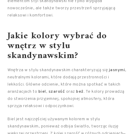
elementom styl skandynawski nie tylko wygląda
nowocześnie, ale także tworzy przestrzeń sprzyjającą
relaksowi i komfortowi.
Jakie kolory wybrać do
wnętrz w stylu
skandynawskim?
Wnętrza w stylu skandynawskim charakteryzują się
jasnymi
,
neutralnymi kolorami, które dodają przestronności i
lekkości. Główne odcienie, które można spotkać w takich
aranżacjach to
biel
,
szarość
oraz
beż
. Te kolory prowadzą
do stworzenia przyjemnej, spokojnej atmosfery, która
sprzyja relaksowi i odpoczynkowi.
Biel jest najczęściej używanym kolorem w stylu
skandynawskim, ponieważ odbija światło, tworząc iluzję
większej przestrzeni. Z kolei szarość w różnych odcieniach—