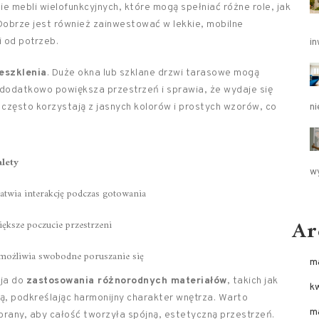
e mebli wielofunkcyjnych, które mogą spełniać różne role, jak
 Dobrze jest również zainwestować w lekkie, mobilne
 od potrzeb.
i
eszklenia
. Duże okna lub szklane drzwi tarasowe mogą
 dodatkowo powiększa przestrzeń i sprawia, że wydaje się
 często korzystają z jasnych kolorów i prostych wzorów, co
ni
lety
w
atwia interakcję podczas gotowania
Ar
ększe poczucie przestrzeni
możliwia swobodne poruszanie się
m
zja do
zastosowania różnorodnych materiałów
, takich jak
k
ą, podkreślając harmonijny charakter wnętrza. Warto
m
rany, aby całość tworzyła spójną, estetyczną przestrzeń.