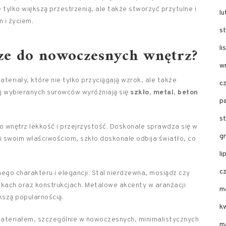
tylko większą przestrzenią, ale także stworzyć przytulne i
l
 i życiem.
s
sze do nowoczesnych wnętrz?
l
w
riały, które nie tylko przyciągają wzrok, ale także
c
ej wybieranych surowców wyróżniają się
szkło
,
metal
,
beton
p
s
 wnętrz lekkość i przejrzystość. Doskonale sprawdza się w
g
ki swoim właściwościom, szkło doskonale odbija światło, co
li
c
go charakteru i elegancji. Stal nierdzewna, mosiądz czy
kach oraz konstrukcjach. Metalowe akcenty w aranżacji
m
ększą popularnością.
k
materiałem, szczególnie w nowoczesnych, minimalistycznych
m