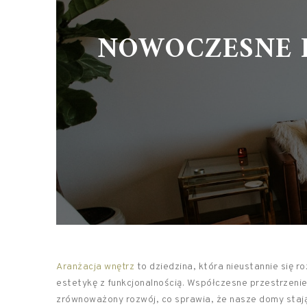
NOWOCZESNE 
Aranżacja wnętrz
to dziedzina, która nieustannie się r
estetykę z funkcjonalnością. Współczesne przestrzenie
zrównoważony rozwój, co sprawia, że nasze domy stają s