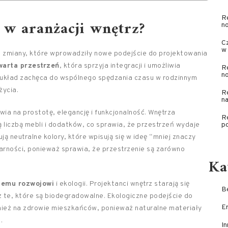
Re
y w aranżacji
wnętrz
?
n
Cz
w
e zmiany, które wprowadziły nowe podejście do projektowania
warta przestrzeń
, która sprzyja integracji i umożliwia
R
n
 układ zachęca do wspólnego spędzania czasu w rodzinnym
życia.
Re
na
awia na prostotę, elegancję i funkcjonalność. Wnętrza
R
 liczbą mebli i dodatków, co sprawia, że przestrzeń wydaje
po
ą neutralne kolory, które wpisują się w ideę “mniej znaczy
larności, ponieważ sprawia, że przestrzenie są zarówno
Ka
emu rozwojowi
i ekologii. Projektanci wnętrz starają się
Be
 te, które są biodegradowalne. Ekologiczne podejście do
E
wnież na zdrowie mieszkańców, ponieważ naturalne materiały
.
In