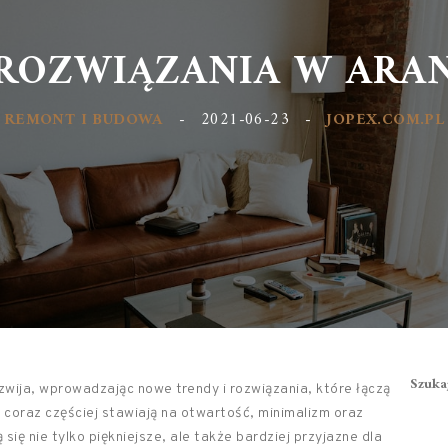
ROZWIĄZANIA W ARAN
REMONT I BUDOWA
-
2021-06-23
-
JOPEX.COM.PL
Szuka
ozwija, wprowadzając nowe trendy i rozwiązania, które łączą
 coraz częściej stawiają na otwartość, minimalizm oraz
ię nie tylko piękniejsze, ale także bardziej przyjazne dla