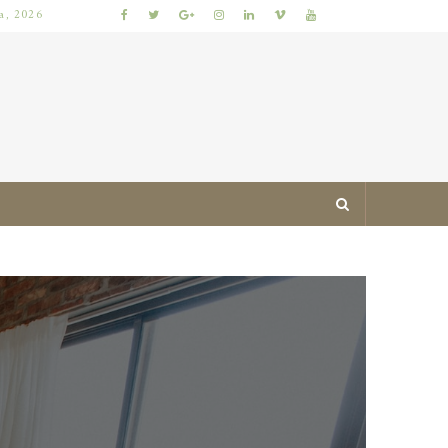
ia, 2026
JAK ZAPROJEKTOWAĆ MIESZKANIE ŁATWE DO UTRZYMANIA W PORZĄDKU: PRAKTYCZNE ZASADY I SPRAWDZONE TRIKI