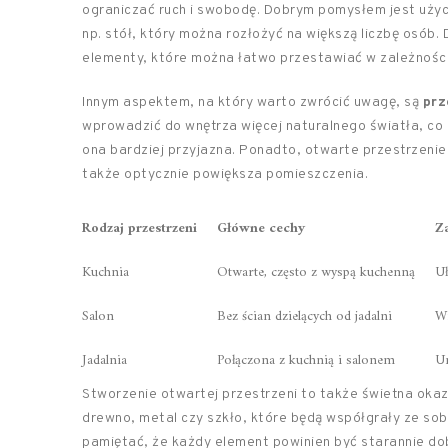
ograniczać ruch i swobodę. Dobrym pomysłem jest użyci
np. stół, który można rozłożyć na większą liczbę osób.
elementy, które można łatwo przestawiać w zależności
Innym aspektem, na który warto zwrócić uwagę, są
prz
wprowadzić do wnętrza więcej naturalnego światła, co
ona bardziej przyjazna. Ponadto, otwarte przestrzenie
także optycznie powiększa pomieszczenia.
Rodzaj przestrzeni
Główne cechy
Za
Kuchnia
Otwarte, często z wyspą kuchenną
Uł
Salon
Bez ścian dzielących od jadalni
Wi
Jadalnia
Połączona z kuchnią i salonem
U
Stworzenie otwartej przestrzeni to także świetna oka
drewno, metal czy szkło, które będą współgrały ze sob
pamiętać, że każdy element powinien być starannie dob