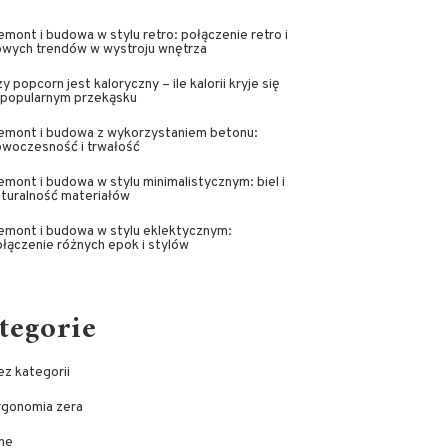
mont i budowa w stylu retro: połączenie retro i
owych trendów w wystroju wnętrza
y popcorn jest kaloryczny – ile kalorii kryje się
 popularnym przekąsku
emont i budowa z wykorzystaniem betonu:
owoczesność i trwałość
mont i budowa w stylu minimalistycznym: biel i
turalność materiałów
emont i budowa w stylu eklektycznym:
łączenie różnych epok i stylów
tegorie
z kategorii
rgonomia zera
ne