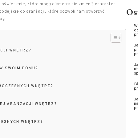
i oświetlenie, które mogą diametralnie zmienić charakter
Os
dejście do aranżacji, które pozwoli nam stworzyć
by.
W
do
pr
J
pr
CJI WNĘTRZ?
pr
J
W SWOIM DOMU?
ut
sp
Bł
OWOCZESNYCH WNĘTRZ?
pr
Ja
na
EJ ARANŻACJI WNĘTRZ?
pr
ZESNYCH WNĘTRZ?