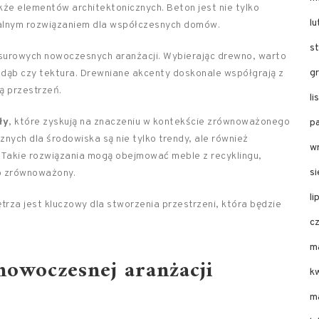
kże elementów architektonicznych. Beton jest nie tylko
l
dealnym rozwiązaniem dla współczesnych domów.
s
surowych nowoczesnych aranżacji. Wybierając drewno, warto
g
 dąb czy tektura. Drewniane akcenty doskonale współgrają z
ą przestrzeń.
l
ły
, które zyskują na znaczeniu w kontekście zrównoważonego
p
nych dla środowiska są nie tylko trendy, ale również
w
 Takie rozwiązania mogą obejmować meble z recyklingu,
s
b zrównoważony.
li
za jest kluczowy dla stworzenia przestrzeni, która będzie
c
m
nowoczesnej aranżacji
k
m