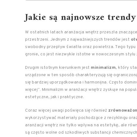
Jakie są najnowsze trend
W ostatnich latach aranżacja wnętrz przeszła znacząc
przestrzeni. Jednym z najważniejszych trendów jest
ot
swobodny przepływ światła oraz powietrza. Tego typu
gronie, co jest niezwykle istotne w nowoczesnym stylu 
Drugim istotnym kierunkiem jest
minimalizm
, który st
urządzone w ten sposób charakteryzują się ograniczoną
się bardziej uporządkowana i harmonijna. Często dominuj
więcej”. Minimalizm w aranżacji wnętrz zyskuje na popu
estetyczne, jak i praktyczne.
Coraz więcej uwagi poświęca się również
zrównoważon
wykorzystywać materiały pochodzące z recyklingu oraz
aranżacji wnętrz nie tylko wpływa na estetykę, ale ró
są często wolne od szkodliwych substancji chemicznych