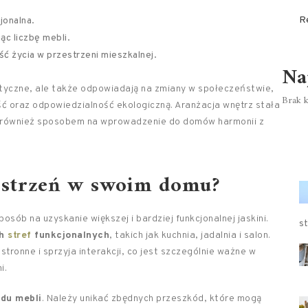
R
jonalna.
ąc liczbę mebli.
ść życia w przestrzeni mieszkalnej.
Na
etyczne, ale także odpowiadają na zmiany w społeczeństwie,
Brak k
ość oraz odpowiedzialność ekologiczną. Aranżacja wnętrz stała
ale również sposobem na wprowadzenie do domów harmonii z
estrzeń w swoim domu?
sób na uzyskanie większej i bardziej funkcjonalnej jaskini.
st
ch
stref
funkcjonalnych
, takich jak kuchnia, jadalnia i salon.
stronne i sprzyja interakcji, co jest szczególnie ważne w
i.
du mebli
. Należy unikać zbędnych przeszkód, które mogą