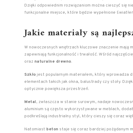
Dzięki odpowiednim rozwiązaniom można cieszyć się nie 
funkcjonalne miejsce, które będzie wypełnione światłem
Jakie materiały są najlep
W nowoczesnych wnętrzach kluczowe znaczenie mają mate
zapewniają funkcjonalność i trwałość. Wśród najczęści
oraz
naturalne drewno
.
Szkło
jest popularnym materiałem, który wprowadza do
elementach takich jak okna, balustrady czy stoły. Dzię
optycznie powiększa przestrzeń.
Metal
, zwłaszcza w stanie surowym, nadaje nowoczesne
aluminium są często wykorzystywane w meblach, dodat
podkreślają industrialny styl, który cieszy się coraz wi
Natomiast
beton
staje się coraz bardziej pożądanym 