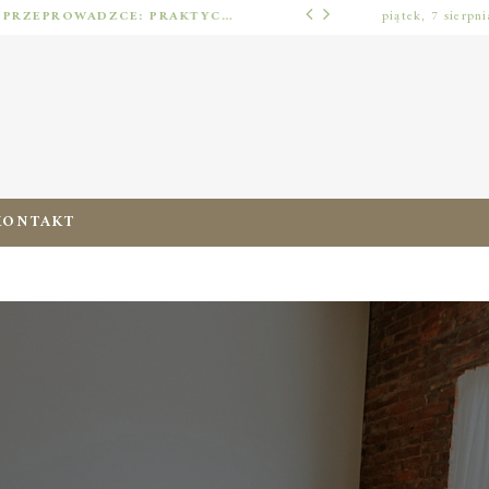
JAK URZĄDZIĆ MIESZKANIE PO PRZEPROWADZCE: PRAKTYCZNY PLAN OD ROZPAKOWANIA DO PRZYTULNEJ PRZESTRZENI
piątek, 7 sierpn
ERGONOMIA ZERA
KONTAKT