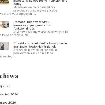
inwestuj w nowoczesne i funkcjonalne
domy
Mazowieckie to region, który
przyciąga coraz większą liczbę
nwestorów, pragnących …
Remont i budowa w stylu
nowoczesnym: geometria i
funkcjonalność
Styl nowoczesny w aranżacji wnętrz to
e tylko estetyka, ale …
Projekty łazienek 6m2 – funkcjonalne
aranżacje niewielkich łazienek
Aranżacja niewielkiej łazienki o
powierzchni 6m2 to nie lada
yzwanie, …
chiwa
aj 2026
wiecień 2026
arzec 2026