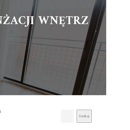
ŻACJI WNĘTRZ
j
Szukaj