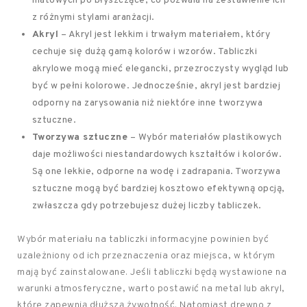
matowych po błyszczące, co pozwala na zestawienie ich
z różnymi stylami aranżacji.
Akryl
– Akryl jest lekkim i trwałym materiałem, który
cechuje się dużą gamą kolorów i wzorów. Tabliczki
akrylowe mogą mieć elegancki, przezroczysty wygląd lub
być w pełni kolorowe. Jednocześnie, akryl jest bardziej
odporny na zarysowania niż niektóre inne tworzywa
sztuczne.
Tworzywa sztuczne
– Wybór materiałów plastikowych
daje możliwości niestandardowych kształtów i kolorów.
Są one lekkie, odporne na wodę i zadrapania. Tworzywa
sztuczne mogą być bardziej kosztowo efektywną opcją,
zwłaszcza gdy potrzebujesz dużej liczby tabliczek.
Wybór materiału na tabliczki informacyjne powinien być
uzależniony od ich przeznaczenia oraz miejsca, w którym
mają być zainstalowane. Jeśli tabliczki będą wystawione na
warunki atmosferyczne, warto postawić na metal lub akryl,
które zapewnią dłuższą żywotność. Natomiast drewno z