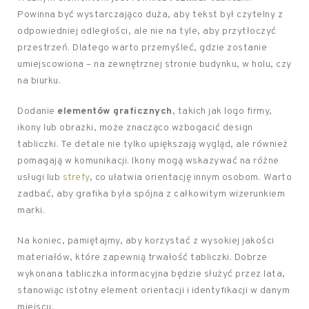
Powinna być wystarczająco duża, aby tekst był czytelny z
odpowiedniej odległości, ale nie na tyle, aby przytłoczyć
przestrzeń. Dlatego warto przemyśleć, gdzie zostanie
umiejscowiona – na zewnętrznej stronie budynku, w holu, czy
na biurku.
Dodanie
elementów graficznych
, takich jak logo firmy,
ikony lub obrazki, może znacząco wzbogacić design
tabliczki. Te detale nie tylko upiększają wygląd, ale również
pomagają w komunikacji. Ikony mogą wskazywać na różne
usługi lub
strefy
, co ułatwia orientację innym osobom. Warto
zadbać, aby grafika była spójna z całkowitym wizerunkiem
marki.
Na koniec, pamiętajmy, aby korzystać z wysokiej jakości
materiałów, które zapewnią trwałość tabliczki. Dobrze
wykonana tabliczka informacyjna będzie służyć przez lata,
stanowiąc istotny element orientacji i identyfikacji w danym
miejscu.