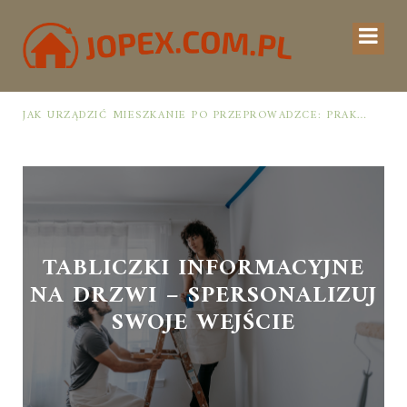
JAK URZĄDZIĆ MIESZKANIE PO PRZEPROWADZCE: PRAKTYCZNY PLAN OD ROZPAKOWANIA DO PRZYTULNEJ PRZESTRZENI
TABLICZKI INFORMACYJNE
NA DRZWI – SPERSONALIZUJ
SWOJE WEJŚCIE