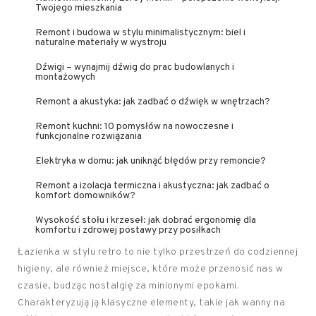
Twojego mieszkania
Remont i budowa w stylu minimalistycznym: biel i
naturalne materiały w wystroju
Dźwigi – wynajmij dźwig do prac budowlanych i
montażowych
Remont a akustyka: jak zadbać o dźwięk w wnętrzach?
Remont kuchni: 10 pomysłów na nowoczesne i
funkcjonalne rozwiązania
Elektryka w domu: jak uniknąć błędów przy remoncie?
Remont a izolacja termiczna i akustyczna: jak zadbać o
komfort domowników?
Wysokość stołu i krzeseł: jak dobrać ergonomię dla
komfortu i zdrowej postawy przy posiłkach
Łazienka w stylu retro to nie tylko przestrzeń do codziennej
higieny, ale również miejsce, które może przenosić nas w
czasie, budząc nostalgię za minionymi epokami.
Charakteryzują ją klasyczne elementy, takie jak wanny na