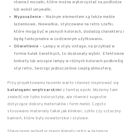
również mozaiki, które można wykorzystać na podłodze
lub wokół umywalki.
Wyposażenie
– Ważnym elementem są także meble
łazienkowe. Niewielkie, stylizowane na retro szafki,
które mogą być w jasnych kolorach, dodadzą charakteru i
będą funkcjonalne w codziennym użytkowaniu.
Oświetlenie
– Lampy w stylu vintage, na przykład w
formie kulek świetlnych, to doskonały wybór. Efektowne
kinkiety lub wiszące lampy w różnych kolorach podkreślą
styl retro, tworząc jednocześnie ciepłą atmosferę.
Przy projektowaniu łazienki warto również inspirować się
katalogami wnętrzarskimi
z tamtej epoki. Możemy tam
znaleźć nie tylko kolorystykę, ale również sugestie
dotyczące doboru materiałów i form mebli. Często
stosowano materiały takie jak klinkier, szkło czy sztuczny
kamień, które były nowatorskie i stylowe.
Stworzenie autentycznego klimatu retro w łazience