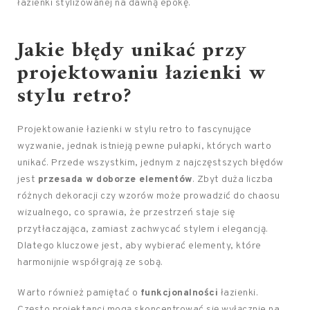
łazienki stylizowanej na dawną epokę.
Jakie
błędy
unikać przy
projektowaniu łazienki w
stylu retro?
Projektowanie łazienki w stylu retro to fascynujące
wyzwanie, jednak istnieją pewne pułapki, których warto
unikać. Przede wszystkim, jednym z najczęstszych błędów
jest
przesada w doborze elementów
. Zbyt duża liczba
różnych dekoracji czy wzorów może prowadzić do chaosu
wizualnego, co sprawia, że przestrzeń staje się
przytłaczająca, zamiast zachwycać stylem i elegancją.
Dlatego kluczowe jest, aby wybierać elementy, które
harmonijnie współgrają ze sobą.
Warto również pamiętać o
funkcjonalności
łazienki.
Często projektanci mogą skoncentrować się wyłącznie na