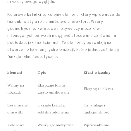
oraz stylowego wyglądu.
Kolorowe
kafelki
to kolejny element, który wprowadza do
łazienki w stylu retro mnóstwo charakteru. Wzory
geometryczne, kwiatowe motywy czy mozaiki w
intensywnych barwach mogą być stosowane zarówno na
podłodze, jak i na ścianach. Te elementy pozwalają na
stworzenie harmonijnych aranżacji, które jednocześnie są
funkcjonalne i estetyczne.
Element
Opis
Efekt wizualny
Wanny na
Klasyczne formy,
Elegancja i luksus
nóżkach
często emaliowane
Ceramiczne
Okrągłe kształty,
Styl vintage i
umywalki
subtelne zdobienia
funkcjonalność
Kolorowe
Wzory geometryczne i
Wprowadzenie