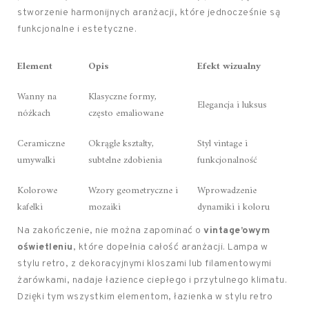
stworzenie harmonijnych aranżacji, które jednocześnie są
funkcjonalne i estetyczne.
Element
Opis
Efekt wizualny
Wanny na
Klasyczne formy,
Elegancja i luksus
nóżkach
często emaliowane
Ceramiczne
Okrągłe kształty,
Styl vintage i
umywalki
subtelne zdobienia
funkcjonalność
Kolorowe
Wzory geometryczne i
Wprowadzenie
kafelki
mozaiki
dynamiki i koloru
Na zakończenie, nie można zapominać o
vintage’owym
oświetleniu
, które dopełnia całość aranżacji. Lampa w
stylu retro, z dekoracyjnymi kloszami lub filamentowymi
żarówkami, nadaje łazience ciepłego i przytulnego klimatu.
Dzięki tym wszystkim elementom, łazienka w stylu retro