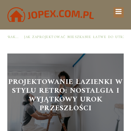
ZNY PLAN OD ROZPAKOWANIA DO PRZYTULNEJ PRZESTRZENI
JAK ZAPROJEKTOWAĆ MIESZKANIE ŁATWE DO UTRZYMANIA W PORZĄDKU: PRAKTYCZNE ZASADY I SPRAWDZONE TRIKI
PROJEKTOWANIE ŁAZIENKI W
STYLU RETRO: NOSTALGIA I
WYJĄTKOWY UROK
PRZESZŁOŚCI