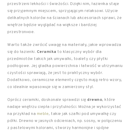
przestrzeni lekkości i świeżości. Dzięki nim, łazienka staje
się przyjemnym miejscem, sprzyjającym relaksowi. Użycie
delikatnych kolorów na ścianach lub akcesoriach sprawi, że
wnętrze będzie wyglądać na większe i bardziej
przestronное.
Warto także zwrócić uwagę na materiały, jakie wprowadza
się do łazienki.
Ceramika
to klasyczny wybór dla
przedmiotów takich jak umywalki, toalety czy płytki
podłogowe. Jej gładka powierzchnia i łatwość w utrzymaniu
czystości sprawiają, że jest to praktyczny wybór.
Dodatkowo, ceramiczne elementy często mają retro wzory,
co idealnie wpasowuje się w zamierzony styl.
Oprócz ceramiki, doskonale sprawdzi się
drewno
, które
nadaje wnętrzu ciepła i przytulności. Można je wykorzystać
na przykład na
meble
, takie jak szafki pod umywalkę czy
półki. Drewno w jasnych odcieniach, np. sosny, w połączeniu
z pastelowymi kolorami, stworzy harmonijne i spójne