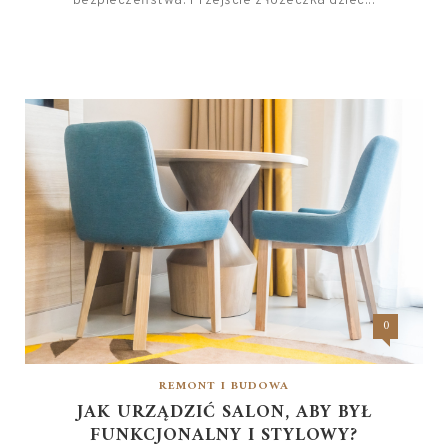
bezpieczeństwa. Przejście z łóżeczka dziec...
0
REMONT I BUDOWA
JAK URZĄDZIĆ SALON, ABY BYŁ
FUNKCJONALNY I STYLOWY?