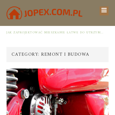
JAK ZAPROJEKTOWAĆ MIESZKANIE ŁATWE DO UTRZYMANIA W PORZĄDKU: PRAKTYCZNE ZASADY I SPRAWDZONE TRIKI
CATEGORY: REMONT I BUDOWA