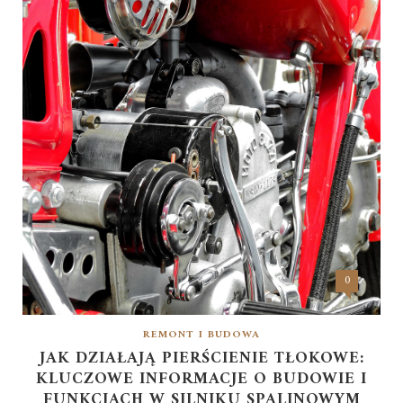
0
REMONT I BUDOWA
JAK DZIAŁAJĄ PIERŚCIENIE TŁOKOWE:
KLUCZOWE INFORMACJE O BUDOWIE I
FUNKCJACH W SILNIKU SPALINOWYM