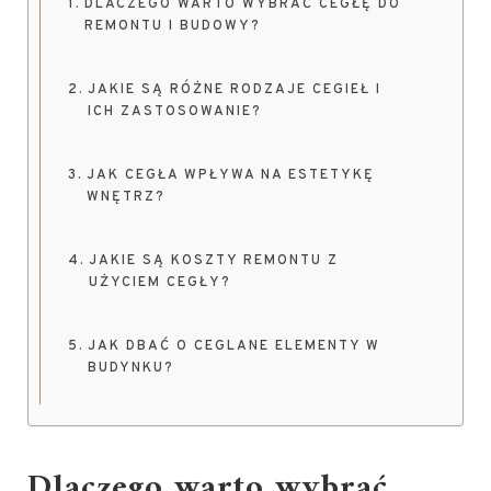
DLACZEGO WARTO WYBRAĆ CEGŁĘ DO
REMONTU I BUDOWY?
JAKIE SĄ RÓŻNE RODZAJE CEGIEŁ I
ICH ZASTOSOWANIE?
JAK CEGŁA WPŁYWA NA ESTETYKĘ
WNĘTRZ?
JAKIE SĄ KOSZTY REMONTU Z
UŻYCIEM CEGŁY?
JAK DBAĆ O CEGLANE ELEMENTY W
BUDYNKU?
Dlaczego warto wybrać