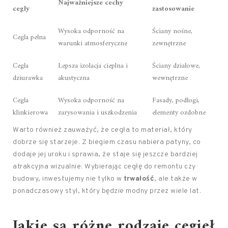
Najważniejsze cechy
cegły
zastosowanie
Wysoka odporność na
Ściany nośne,
Cegła pełna
warunki atmosferyczne
zewnętrzne
Cegła
Lepsza izolacja cieplna i
Ściany działowe,
dziurawka
akustyczna
wewnętrzne
Cegła
Wysoka odporność na
Fasady, podłogi,
klinkierowa
zarysowania i uszkodzenia
elementy ozdobne
Warto również zauważyć, że cegła to materiał, który
dobrze się starzeje. Z biegiem czasu nabiera patyny, co
dodaje jej uroku i sprawia, że staje się jeszcze bardziej
atrakcyjna wizualnie. Wybierając cegłę do remontu czy
budowy, inwestujemy nie tylko w
trwałość
, ale także w
ponadczasowy styl, który będzie modny przez wiele lat.
Jakie są różne rodzaje cegieł