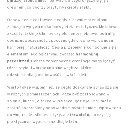
bardziej stonowanych barwach, a często łączy się ją z
drewnem, co tworzy przytulny i ciepły efekt.
Odpowiednie zestawienie cegły z innymi materiałami
znacząco wpływa na końcowy efekt estetyczny. Metalowe
akcenty, takie jak lampy czy elementy meblowe, potrafią
dodać nowoczesności, podczas gdy drewno wprowadza
harmonię i naturalność. Cegła przepięknie komponuje się z
elementami ekologicznymi, tworząc
harmonijną
przestrzeń
. Dobrze zaplanowane aranżacje mogą łączyć
różne style, tworząc unikalne wnętrza, które
odzwierciedlają osobowość ich właścicieli.
Warto także wspomnieć, że cegła doskonale sprawdza się
w różnych pomieszczeniach. Może być zastosowana w
salonie, kuchni, a także w łazience, gdzie jej urok może
zostać podkreślony odpowiednim oświetleniem. Wprowadza
do wnętrz nie tylko estetykę, ale i
trwałość
, co czyni ją
praktycznym wyborem na długie lata.