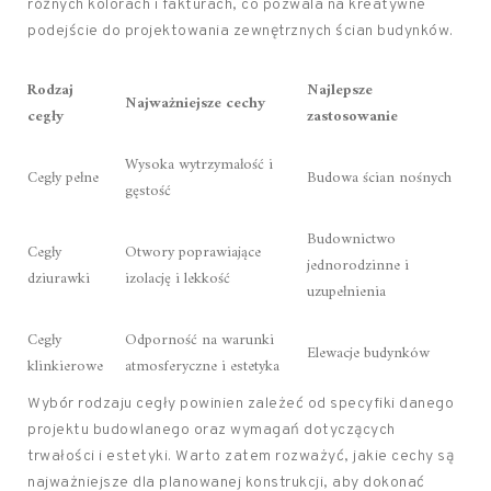
różnych kolorach i fakturach, co pozwala na kreatywne
podejście do projektowania zewnętrznych ścian budynków.
Rodzaj
Najlepsze
Najważniejsze cechy
cegły
zastosowanie
Wysoka wytrzymałość i
Cegły pełne
Budowa ścian nośnych
gęstość
Budownictwo
Cegły
Otwory poprawiające
jednorodzinne i
dziurawki
izolację i lekkość
uzupełnienia
Cegły
Odporność na warunki
Elewacje budynków
klinkierowe
atmosferyczne i estetyka
Wybór rodzaju cegły powinien zależeć od specyfiki danego
projektu budowlanego oraz wymagań dotyczących
trwałości i estetyki. Warto zatem rozważyć, jakie cechy są
najważniejsze dla planowanej konstrukcji, aby dokonać