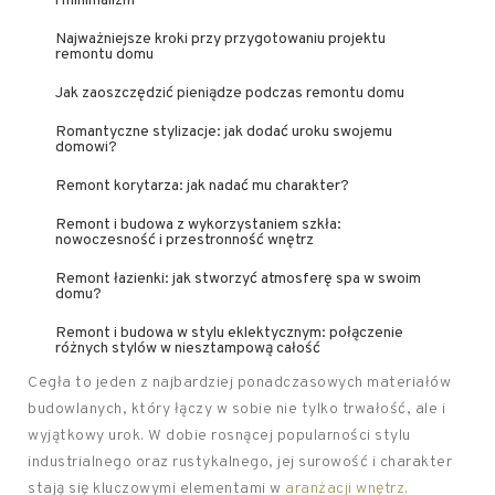
i minimalizm
Najważniejsze kroki przy przygotowaniu projektu
remontu domu
Jak zaoszczędzić pieniądze podczas remontu domu
Romantyczne stylizacje: jak dodać uroku swojemu
domowi?
Remont korytarza: jak nadać mu charakter?
Remont i budowa z wykorzystaniem szkła:
nowoczesność i przestronność wnętrz
Remont łazienki: jak stworzyć atmosferę spa w swoim
domu?
Remont i budowa w stylu eklektycznym: połączenie
różnych stylów w niesztampową całość
Cegła to jeden z najbardziej ponadczasowych materiałów
budowlanych, który łączy w sobie nie tylko trwałość, ale i
wyjątkowy urok. W dobie rosnącej popularności stylu
industrialnego oraz rustykalnego, jej surowość i charakter
stają się kluczowymi elementami w
aranżacji wnętrz
.