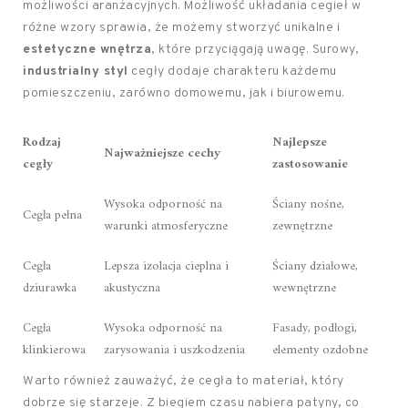
możliwości aranżacyjnych. Możliwość układania cegieł w
różne wzory sprawia, że możemy stworzyć unikalne i
estetyczne wnętrza
, które przyciągają uwagę. Surowy,
industrialny styl
cegły dodaje charakteru każdemu
pomieszczeniu, zarówno domowemu, jak i biurowemu.
Rodzaj
Najlepsze
Najważniejsze cechy
cegły
zastosowanie
Wysoka odporność na
Ściany nośne,
Cegła pełna
warunki atmosferyczne
zewnętrzne
Cegła
Lepsza izolacja cieplna i
Ściany działowe,
dziurawka
akustyczna
wewnętrzne
Cegła
Wysoka odporność na
Fasady, podłogi,
klinkierowa
zarysowania i uszkodzenia
elementy ozdobne
Warto również zauważyć, że cegła to materiał, który
dobrze się starzeje. Z biegiem czasu nabiera patyny, co