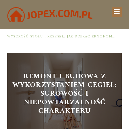
 MYŚLĄ O OSZCZĘDNOŚCI PRZESTRZENI I WENTYLACJI
WYSOKOŚĆ STOŁU I KRZESEŁ: JAK DOBRAĆ ERGONOMIĘ DLA KOMFORTU I ZDROWEJ POSTAWY PRZY POSIŁKACH
REMONT I BUDOWA Z
WYKORZYSTANIEM CEGIEŁ:
SUROWOŚĆ I
NIEPOWTARZALNOŚĆ
CHARAKTERU