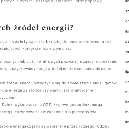
w postaci niższych kosztów eksploatacji oraz poprawy
l
s
g
ych źródeł energii?
l
p
i, a ich
zalety
są coraz bardziej doceniane zarówno przez
ażniejszych korzyści można wymienić:
w
słonecznych lub turbin wiatrowych pozwala na znaczne obniżenie
s
nergii, użytkownicy mogą w dużej mierze uniezależnić się od
li
c
ch źródeł energii przyczynia się do zmniejszenia emisji gazów
kcja energii ze słońca czy wiatru jest praktycznie
m
tycznymi.
k
 Dzięki wykorzystaniu OZE, krajowe gospodarki mogą
 energii, co wpływa na zwiększenie bezpieczeństwa
m
l
źródła energii często są wspierane przez różnego rodzaju