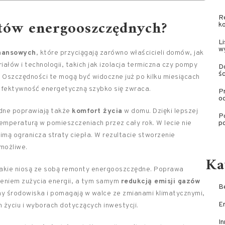
R
ntów energooszczędnych?
ko
L
w
inansowych
, które przyciągają zarówno właścicieli domów, jak
łów i technologii, takich jak izolacja termiczna czy pompy
D
śc
. Oszczędności te mogą być widoczne już po kilku miesiącach
efektywność energetyczną szybko się zwraca.
Pr
od
dne poprawiają także
komfort życia
w domu. Dzięki lepszej
P
temperaturą w pomieszczeniach przez cały rok. W lecie nie
p
imą ogranicza straty ciepła. W rezultacie stworzenie
możliwe.
Ka
 jakie niosą ze sobą remonty energooszczędne. Poprawa
zeniem zużycia energii, a tym samym
redukcją emisji gazów
Be
rony środowiska i pomagają w walce ze zmianami klimatycznymi,
E
życiu i wyborach dotyczących inwestycji.
In