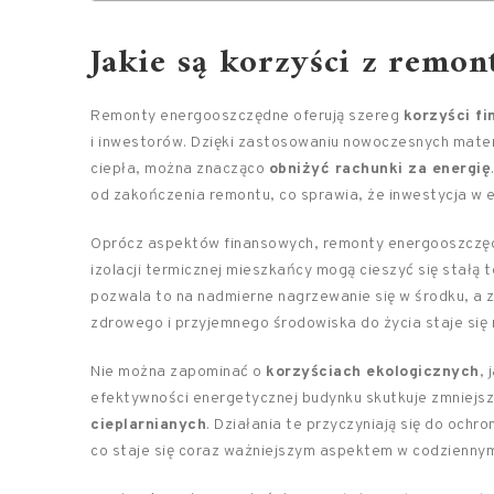
Jakie są korzyści z remo
Remonty energooszczędne oferują szereg
korzyści f
i inwestorów. Dzięki zastosowaniu nowoczesnych materia
ciepła, można znacząco
obniżyć rachunki za energię
od zakończenia remontu, co sprawia, że inwestycja w 
Oprócz aspektów finansowych, remonty energooszczę
izolacji termicznej mieszkańcy mogą cieszyć się stałą 
pozwala to na nadmierne nagrzewanie się w środku, a z
zdrowego i przyjemnego środowiska do życia staje się 
Nie można zapominać o
korzyściach ekologicznych
,
efektywności energetycznej budynku skutkuje zmniejs
cieplarnianych
. Działania te przyczyniają się do och
co staje się coraz ważniejszym aspektem w codziennym 