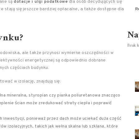
zane są
dotacje i ulgi podatkowe
dla osób decydujących się
 stają się jeszcze bardziej opłacalne, a także dostępne dla
R
Na
dynku?
Brak k
środowiska, ale także przynosi wymierne oszczędności w
ektywności energetycznej są odpowiednio dobrane
nych częściach budynku.
wać w izolację, znajdują się:
na mineralna, styropian czy pianka poliuretanowa znacząco
plenie ścian może zredukować straty ciepła i poprawić
ych inwestycji, ponieważ przez dach może uciekać duża część
w izolacyjnych, takich jak wełna skalna lub szklana, które