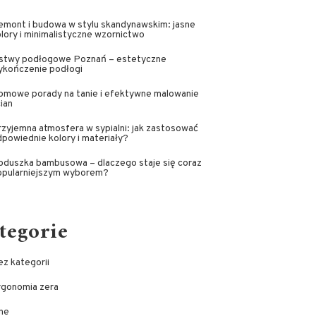
emont i budowa w stylu skandynawskim: jasne
lory i minimalistyczne wzornictwo
istwy podłogowe Poznań – estetyczne
ykończenie podłogi
omowe porady na tanie i efektywne malowanie
ian
zyjemna atmosfera w sypialni: jak zastosować
powiednie kolory i materiały?
oduszka bambusowa – dlaczego staje się coraz
opularniejszym wyborem?
tegorie
z kategorii
rgonomia zera
ne