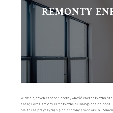
REMONTY EN
W dzisiejszych czasach efektywność energetyczna staje
energii oraz zmiany klimatyczne skłaniają nas do poszu
ale także przyczynią się do ochrony środowiska. Remo