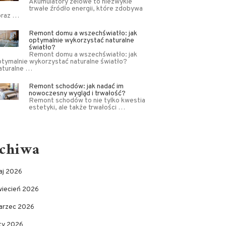
Akumulatory żelowe to niezwykle
trwałe źródło energii, które zdobywa
oraz …
Remont domu a wszechświatło: jak
optymalnie wykorzystać naturalne
światło?
Remont domu a wszechświatło: jak
tymalnie wykorzystać naturalne światło?
aturalne …
Remont schodów: jak nadać im
nowoczesny wygląd i trwałość?
Remont schodów to nie tylko kwestia
estetyki, ale także trwałości …
chiwa
aj 2026
wiecień 2026
arzec 2026
uty 2026