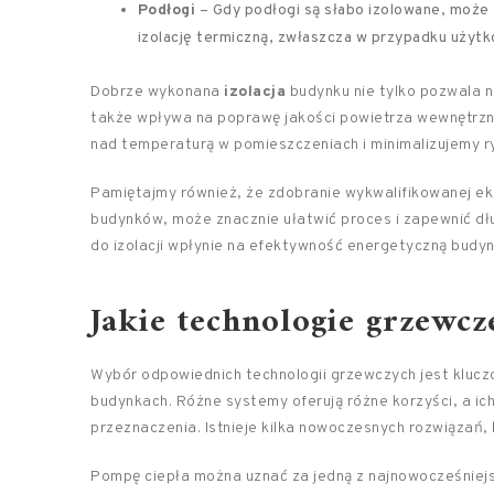
Podłogi
– Gdy podłogi są słabo izolowane, może 
izolację termiczną, zwłaszcza w przypadku użytk
Dobrze wykonana
izolacja
budynku nie tylko pozwala n
także wpływa na poprawę jakości powietrza wewnętrzneg
nad temperaturą w pomieszczeniach i minimalizujemy ryz
Pamiętajmy również, że zdobranie wykwalifikowanej eki
budynków, może znacznie ułatwić proces i zapewnić d
do izolacji wpłynie na efektywność energetyczną budyn
Jakie technologie grzewcz
Wybór odpowiednich technologii grzewczych jest klucz
budynkach. Różne systemy oferują różne korzyści, a ic
przeznaczenia. Istnieje kilka nowoczesnych rozwiązań,
Pompę ciepła można uznać za jedną z najnowocześniejs