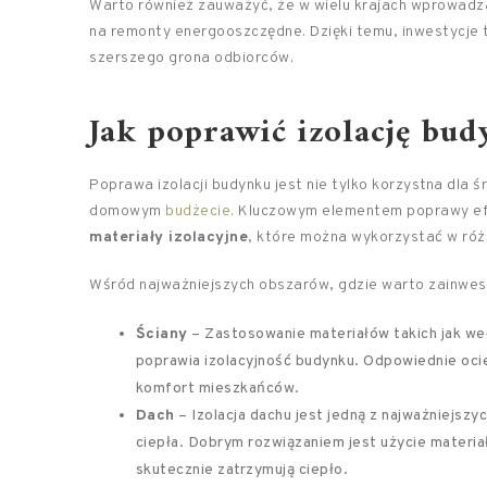
Warto również zauważyć, że w wielu krajach wprowad
na remonty energooszczędne. Dzięki temu, inwestycje te
szerszego grona odbiorców.
Jak poprawić izolację bu
Poprawa izolacji budynku jest nie tylko korzystna dla 
domowym
budżecie
. Kluczowym elementem poprawy ef
materiały izolacyjne
, które można wykorzystać w róż
Wśród najważniejszych obszarów, gdzie warto zainwesto
Ściany
– Zastosowanie materiałów takich jak weł
poprawia izolacyjność budynku. Odpowiednie ocie
komfort mieszkańców.
Dach
– Izolacja dachu jest jedną z najważniejsz
ciepła. Dobrym rozwiązaniem jest użycie materiałó
skutecznie zatrzymują ciepło.