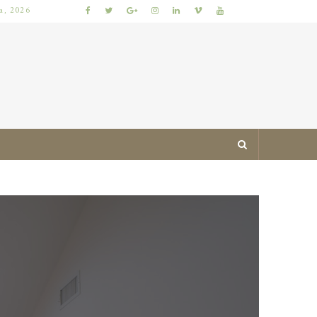
ia, 2026
JAK ZAPROJEKTOWAĆ MIESZKANIE ŁATWE DO UTRZYMANIA W PORZĄDKU: PRAKTYCZNE ZASADY I SPRAWDZONE TRIKI