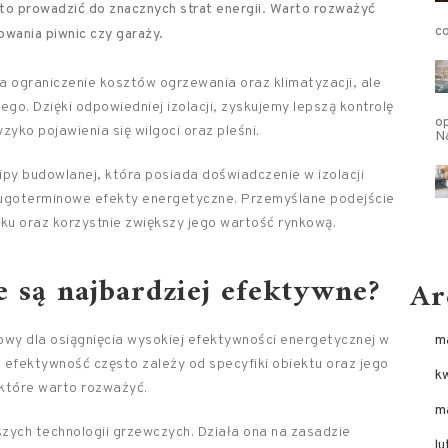
to prowadzić do znacznych strat energii. Warto rozważyć
c
owania piwnic czy garaży.
a ograniczenie kosztów ogrzewania oraz klimatyzacji, ale
o. Dzięki odpowiedniej izolacji, zyskujemy lepszą kontrolę
op
yko pojawienia się wilgoci oraz pleśni.
N
py budowlanej, która posiada doświadczenie w izolacji
ługoterminowe efekty energetyczne. Przemyślane podejście
ku oraz korzystnie zwiększy jego wartość rynkową.
e są najbardziej efektywne?
Ar
owy dla osiągnięcia wysokiej efektywności energetycznej w
m
h efektywność często zależy od specyfiki obiektu oraz jego
k
 które warto rozważyć.
m
zych technologii grzewczych. Działa ona na zasadzie
l