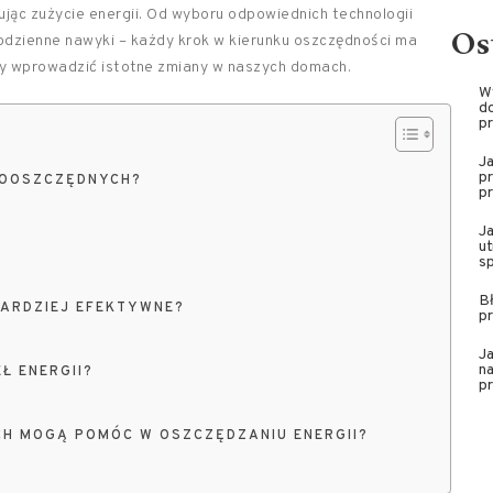
jąc zużycie energii. Od wyboru odpowiednich technologii
Os
odzienne nawyki – każdy krok w kierunku oszczędności ma
my wprowadzić istotne zmiany w naszych domach.
W
do
pr
J
pr
GOOSZCZĘDNYCH?
pr
J
ut
sp
Bł
BARDZIEJ EFEKTYWNE?
pr
Ja
na
Ł ENERGII?
pr
CH MOGĄ POMÓC W OSZCZĘDZANIU ENERGII?