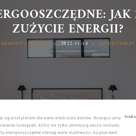
ERGOOSZCZĘDNE: JAK
ZUŻYCIE ENERGII?
REMONT I BUDOWA
-
2022-11-14
-
JOPEX.COM.PL
Szuka
 się priorytetem dla wielu właścicieli domów. Rosnące ceny
kiwania rozwiązań, które nie tylko zmniejszą nasze rachunki,
nty energooszczędne oferują wiele możliwości, by poprawić