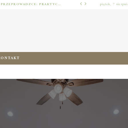
JAK URZĄDZIĆ MIESZKANIE PO PRZEPROWADZCE: PRAKTYCZNY PLAN OD ROZPAKOWANIA DO PRZYTULNEJ PRZESTRZENI
piątek, 7 sierpn
ERGONOMIA ZERA
KONTAKT