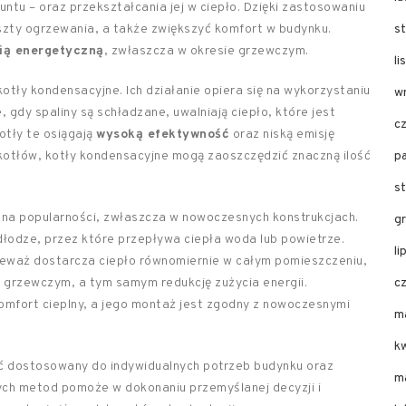
untu – oraz przekształcania jej w ciepło. Dzięki zastosowaniu
zty ogrzewania, a także zwiększyć komfort w budynku.
s
ią energetyczną
, zwłaszcza w okresie grzewczym.
l
kotły kondensacyjne. Ich działanie opiera się na wykorzystaniu
w
gdy spaliny są schładzane, uwalniają ciepło, które jest
c
otły te osiągają
wysoką efektywność
oraz niską emisję
 kotłów, kotły kondensacyjne mogą zaoszczędzić znaczną ilość
p
s
 na popularności, zwłaszcza w nowoczesnych konstrukcjach.
g
dłodze, przez które przepływa ciepła woda lub powietrze.
li
eważ dostarcza ciepło równomiernie w całym pomieszczeniu,
 grzewczym, a tym samym redukcję zużycia energii.
c
mfort cieplny, a jego montaż jest zgodny z nowoczesnymi
m
k
yć dostosowany do indywidualnych potrzeb budynku oraz
m
tych metod pomoże w dokonaniu przemyślanej decyzji i