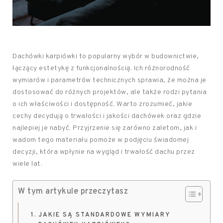
Dachówki karpiówki to popularny wybór w budownictwie,
łączący estetykę z funkcjonalnością. Ich różnorodność
wymiarów i parametrów technicznych sprawia, że można je
dostosować do różnych projektów, ale także rodzi pytania
o ich właściwości i dostępność. Warto zrozumieć, jakie
cechy decydują o trwałości i jakości dachówek oraz gdzie
najlepiej je nabyć. Przyjrzenie się zarówno zaletom, jak i
wadom tego materiału pomoże w podjęciu świadomej
decyzji, która wpłynie na wygląd i trwałość dachu przez
wiele lat.
W tym artykule przeczytasz
JAKIE SĄ STANDARDOWE WYMIARY