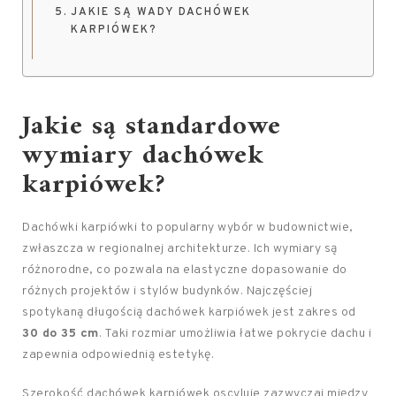
JAKIE SĄ WADY DACHÓWEK
KARPIÓWEK?
Jakie są standardowe
wymiary dachówek
karpiówek?
Dachówki karpiówki to popularny wybór w budownictwie,
zwłaszcza w regionalnej architekturze. Ich wymiary są
różnorodne, co pozwala na elastyczne dopasowanie do
różnych projektów i stylów budynków. Najczęściej
spotykaną długością dachówek karpiówek jest zakres od
30 do 35 cm
. Taki rozmiar umożliwia łatwe pokrycie dachu i
zapewnia odpowiednią estetykę.
Szerokość dachówek karpiówek oscyluje zazwyczaj między