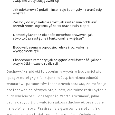
związane z utylizacją zwierząt
Jak udekorować pokój – inspiracje i pomysły na aranżację
wnętrza
Zasłony do wydzielania stref: jak skutecznie oddzielić
przestrzenie i ograniczyć hałas oraz straty ciepła
Remonty łazienek dla osób niepełnosprawnych: jak
stworzyć przystępne i funkcjonalne wnętrza?
Budowa basenu w ogrodzie: relaks i rozrywka na
wyciągnięcie ręki
Ekspresowe remonty: jak osiągnąć efektywność i jakość
przy krótkim czasie realizacji
Dachówki karpiówki to popularny wybór w budownictwie,
łączący estetykę z funkcjonalnością. Ich różnorodność
wymiarów i parametrów technicznych sprawia, że można je
dostosować do różnych projektów, ale także rodzi pytania
o ich właściwości i dostępność. Warto zrozumieć, jakie
cechy decydują o trwałości i jakości dachówek oraz gdzie
najlepiej je nabyć. Przyjrzenie się zarówno zaletom, jak i
wadom tego materiału pomoże w podjęciu świadomej