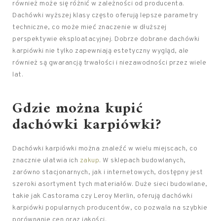
również może się różnić w zależności od producenta.
Dachówki wyższej klasy często oferują lepsze parametry
techniczne, co może mieć znaczenie w dłuższej
perspektywie eksploatacyjnej. Dobrze dobrane dachówki
karpiówki nie tylko zapewniają estetyczny wygląd, ale
również są gwarancją trwałości i niezawodności przez wiele
lat.
Gdzie można kupić
dachówki karpiówki?
Dachówki karpiówki można znaleźć w wielu miejscach, co
znacznie ułatwia ich
zakup
. W sklepach budowlanych,
zarówno stacjonarnych, jak i internetowych, dostępny jest
szeroki asortyment tych materiałów. Duże sieci budowlane,
takie jak Castorama czy Leroy Merlin, oferują dachówki
karpiówki popularnych producentów, co pozwala na szybkie
porównanie cen oraz jakości.