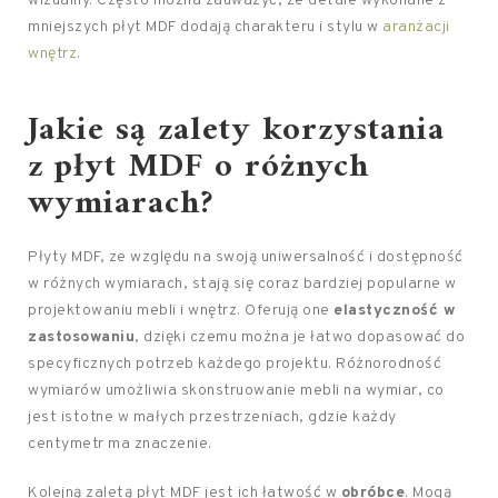
wizualny. Często można zauważyć, że detale wykonane z
mniejszych płyt MDF dodają charakteru i stylu w
aranżacji
wnętrz
.
Jakie są zalety korzystania
z płyt MDF o różnych
wymiarach?
Płyty MDF, ze względu na swoją uniwersalność i dostępność
w różnych wymiarach, stają się coraz bardziej popularne w
projektowaniu mebli i wnętrz. Oferują one
elastyczność w
zastosowaniu
, dzięki czemu można je łatwo dopasować do
specyficznych potrzeb każdego projektu. Różnorodność
wymiarów umożliwia skonstruowanie mebli na wymiar, co
jest istotne w małych przestrzeniach, gdzie każdy
centymetr ma znaczenie.
Kolejną zaletą płyt MDF jest ich łatwość w
obróbce
. Mogą