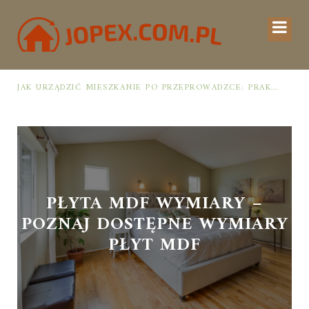
JAK URZĄDZIĆ MIESZKANIE PO PRZEPROWADZCE: PRAKTYCZNY PLAN OD ROZPAKOWANIA DO PRZYTULNEJ PRZESTRZENI
PŁYTA MDF WYMIARY –
POZNAJ DOSTĘPNE WYMIARY
PŁYT MDF