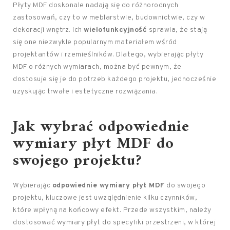
Płyty MDF doskonale nadają się do różnorodnych
zastosowań, czy to w meblarstwie, budownictwie, czy w
dekoracji wnętrz. Ich
wielofunkcyjność
sprawia, że stają
się one niezwykle popularnym materiałem wśród
projektantów i rzemieślników. Dlatego, wybierając płyty
MDF o różnych wymiarach, można być pewnym, że
dostosuje się je do potrzeb każdego projektu, jednocześnie
uzyskując trwałe i estetyczne rozwiązania.
Jak wybrać odpowiednie
wymiary płyt MDF do
swojego projektu?
Wybierając
odpowiednie wymiary płyt MDF
do swojego
projektu, kluczowe jest uwzględnienie kilku czynników,
które wpłyną na końcowy efekt. Przede wszystkim, należy
dostosować wymiary płyt do specyfiki przestrzeni, w której