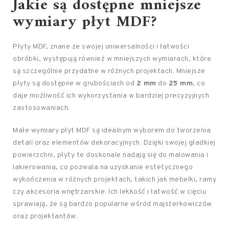
Jakie są dostępne mniejsze
wymiary płyt MDF?
Płyty MDF, znane ze swojej uniwersalności i łatwości
obróbki, występują również w mniejszych wymiarach, które
są szczególnie przydatne w różnych projektach. Mniejsze
płyty są dostępne w grubościach od
2 mm
do
25 mm
, co
daje możliwość ich wykorzystania w bardziej precyzyjnych
zastosowaniach.
Małe wymiary płyt MDF są idealnym wyborem do tworzenia
detali oraz elementów dekoracyjnych. Dzięki swojej gładkiej
powierzchni, płyty te doskonale nadają się do malowania i
lakierowania, co pozwala na uzyskanie estetycznego
wykończenia w różnych projektach, takich jak mebelki, ramy
czy akcesoria wnętrzarskie. Ich lekkość i łatwość w cięciu
sprawiają, że są bardzo popularne wśród majsterkowiczów
oraz projektantów.