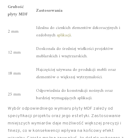
Grubość
Zastosowania
płyty MDF
Idealna do cienkich elementów dekoracyjnych i
2 mm
ozdobnych
aplikacji
.
Doskonała do średniej wielkości projektów
12 mm
meblarskich i wnętrzarskich.
Najczęściej używana do produkcji mebli oraz
18 mm
elementów o większej wytrzymałości.
Odpowiednia do konstrukcji nośnych oraz
25 mm
bardziej wymagających aplikacji.
Wybór odpowiedniego wymiaru płyty MDF zależy od
specyfikacji projektu oraz jego estetyki. Zastosowanie
mniejszych wymiarów daje możliwość większej precyzji i
finezji, co w konsekwencji wpływa na końcowy efekt