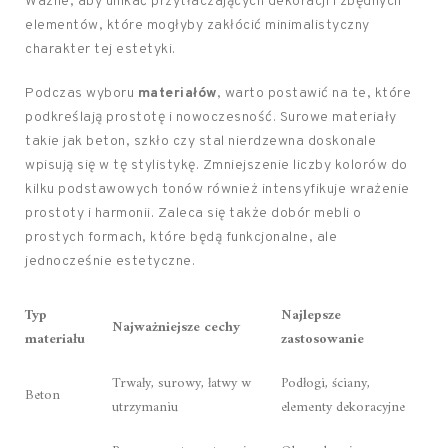
Ważne, aby unikać przytłaczających dekoracji i zbędnych
elementów, które mogłyby zakłócić minimalistyczny
charakter tej estetyki.
Podczas wyboru
materiałów
, warto postawić na te, które
podkreślają prostotę i nowoczesność. Surowe materiały
takie jak beton, szkło czy stal nierdzewna doskonale
wpisują się w tę stylistykę. Zmniejszenie liczby kolorów do
kilku podstawowych tonów również intensyfikuje wrażenie
prostoty i harmonii. Zaleca się także dobór mebli o
prostych formach, które będą funkcjonalne, ale
jednocześnie estetyczne.
Typ
Najlepsze
Najważniejsze cechy
materiału
zastosowanie
Trwały, surowy, łatwy w
Podłogi, ściany,
Beton
utrzymaniu
elementy dekoracyjne