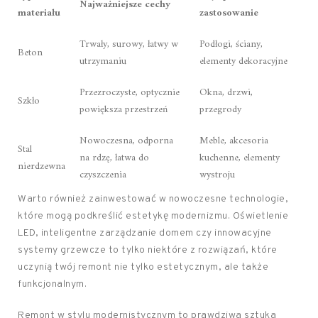
Najważniejsze cechy
materiału
zastosowanie
Trwały, surowy, łatwy w
Podłogi, ściany,
Beton
utrzymaniu
elementy dekoracyjne
Przezroczyste, optycznie
Okna, drzwi,
Szkło
powiększa przestrzeń
przegrody
Nowoczesna, odporna
Meble, akcesoria
Stal
na rdzę, łatwa do
kuchenne, elementy
nierdzewna
czyszczenia
wystroju
Warto również zainwestować w nowoczesne technologie,
które mogą podkreślić estetykę modernizmu. Oświetlenie
LED, inteligentne zarządzanie domem czy innowacyjne
systemy grzewcze to tylko niektóre z rozwiązań, które
uczynią twój remont nie tylko estetycznym, ale także
funkcjonalnym.
Remont w stylu modernistycznym to prawdziwa sztuka