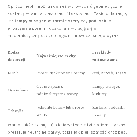
Oprócz mebli, można również wprowadzić geometryczne
kształty w lampa, zasłonach i tekstyliach. Takie dekoracje,
jak
lampy wiszące w formie sfery
czy
poduszki z
prostymi wzorami
, doskonale wpisują się w
modernistyczny styl, dodając mu nowoczesnego wyrazu.
Rodzaj
Przykłady
Najważniejsze cechy
dekoracji
zastosowania
Meble
Proste, funkcjonalne formy
Stół, krzesła, regały
Geometryczne,
Lampy wiszące,
Oświetlenie
minimalistyczne wzory
kinkiety
Jednolite kolory lub proste
Zasłony, poduszki,
Tekstylia
wzory
dywany
Warto także pamiętać o kolorystyce. Styl modernistyczny
preferuje neutralne barwy, takie jak biel, szarość oraz beż,