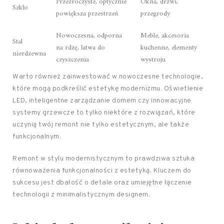
Przezroczyste, optycznie
Okna, drzwi,
Szkło
powiększa przestrzeń
przegrody
Nowoczesna, odporna
Meble, akcesoria
Stal
na rdzę, łatwa do
kuchenne, elementy
nierdzewna
czyszczenia
wystroju
Warto również zainwestować w nowoczesne technologie,
które mogą podkreślić estetykę modernizmu. Oświetlenie
LED, inteligentne zarządzanie domem czy innowacyjne
systemy grzewcze to tylko niektóre z rozwiązań, które
uczynią twój remont nie tylko estetycznym, ale także
funkcjonalnym.
Remont w stylu modernistycznym to prawdziwa sztuka
równoważenia funkcjonalności z estetyką. Kluczem do
sukcesu jest dbałość o detale oraz umiejętne łączenie
technologii z minimalistycznym designem.