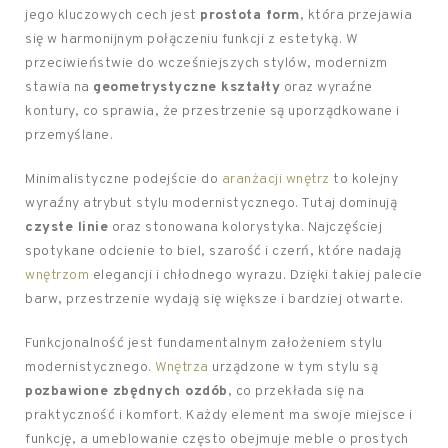
jego kluczowych cech jest
prostota form
, która przejawia
się w harmonijnym połączeniu funkcji z estetyką. W
przeciwieństwie do wcześniejszych stylów, modernizm
stawia na
geometrystyczne kształty
oraz wyraźne
kontury, co sprawia, że przestrzenie są uporządkowane i
przemyślane.
Minimalistyczne podejście do
aranżacji wnętrz
to kolejny
wyraźny atrybut stylu modernistycznego. Tutaj dominują
czyste linie
oraz stonowana kolorystyka. Najczęściej
spotykane odcienie to biel, szarość i czerń, które nadają
wnętrzom
elegancji i chłodnego wyrazu. Dzięki takiej palecie
barw, przestrzenie wydają się większe i bardziej otwarte.
Funkcjonalność jest fundamentalnym założeniem stylu
modernistycznego.
Wnętrza
urządzone w tym stylu są
pozbawione zbędnych ozdób
, co przekłada się na
praktyczność i komfort. Każdy element ma swoje miejsce i
funkcję, a umeblowanie często obejmuje meble o prostych