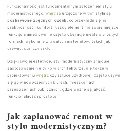
Funkcjonalność jest fundamentalnym założeniem stylu
modernistycznego.
Wnętrza
urządzone w tym stylu są
pozbawione zbędnych ozdób
, co przekłada się na
praktyczność i komfort. Każdy element ma swoje miejsce i
funkcję, a umeblowanie często obejmuje meble o prostych
formach, wykonane z trwałych materiałów, takich jak
drewno, stal czy szkło.
Dzięki swojej estetyce, styl modernistyczny znajduje
zastosowanie nie tylko w architekturze, ale także w
projektowaniu
wnętrz
czy sztuce użytkowej. Często używa
się go w nowoczesnych biurach, mieszkaniach i
przestrzeniach publicznych, gdzie ważne są jakość,
funkcjonalność i prostota.
Jak zaplanować remont w
stylu modernistycznym?