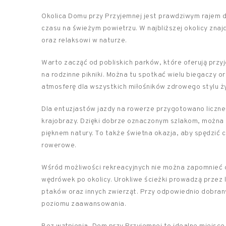
Okolica Domu przy Przyjemnej jest prawdziwym rajem 
czasu na świeżym powietrzu. W najbliższej okolicy znajdu
oraz relaksowi w naturze.
Warto zacząć od pobliskich parków, które oferują przyj
na rodzinne pikniki. Można tu spotkać wielu biegaczy 
atmosferę dla wszystkich miłośników zdrowego stylu ży
Dla entuzjastów jazdy na rowerze przygotowano liczn
krajobrazy. Dzięki dobrze oznaczonym szlakom, można z
pięknem natury. To także świetna okazja, aby spędzić c
rowerowe.
Wśród możliwości rekreacyjnych nie można zapomnieć o
wędrówek po okolicy. Urokliwe ścieżki prowadzą przez 
ptaków oraz innych zwierząt. Przy odpowiednio dobranyc
poziomu zaawansowania.