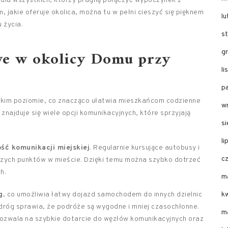
 dla wszystkich, którzy pragną połączyć wypoczynek z
 jakie oferuje okolica, można tu w pełni cieszyć się pięknem
l
 życia.
s
owe w okolicy Domu przy
g
l
p
okim poziomie, co znacząco ułatwia mieszkańcom codzienne
w
 znajduje się wiele opcji komunikacyjnych, które sprzyjają
s
li
ść komunikacji miejskiej
. Regularnie kursujące autobusy i
c
zych punktów w mieście. Dzięki temu można szybko dotrzeć
h.
m
g
, co umożliwia łatwy dojazd samochodem do innych dzielnic
k
 dróg sprawia, że podróże są wygodne i mniej czasochłonne.
m
pozwala na szybkie dotarcie do węzłów komunikacyjnych oraz