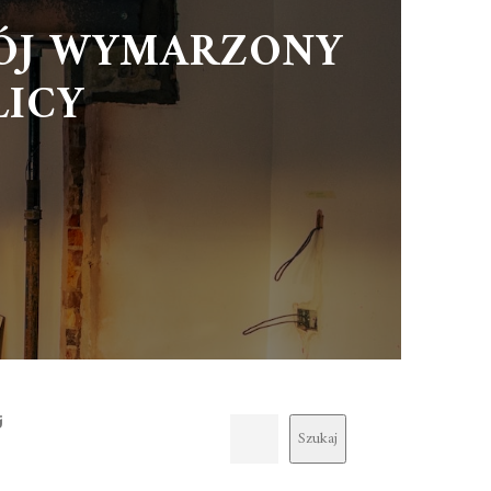
WÓJ WYMARZONY
LICY
j
Szukaj