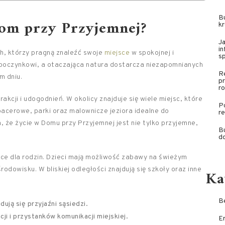
B
om przy Przyjemnej?
kr
Ja
in
h, którzy pragną znaleźć swoje
miejsce
w spokojnej i
s
dpoczynkowi, a otaczająca natura dostarcza niezapomnianych
R
m dniu.
p
ro
kcji i udogodnień. W okolicy znajduje się wiele miejsc, które
Po
pacerowe, parki oraz malownicze jeziora idealne do
r
 że życie w Domu przy Przyjemnej jest nie tylko przyjemne,
Bu
d
ce dla rodzin. Dzieci mają możliwość zabawy na świeżym
odowisku. W bliskiej odległości znajdują się szkoły oraz inne
Ka
Be
dują się przyjaźni sąsiedzi.
ji i przystanków komunikacji miejskiej.
E