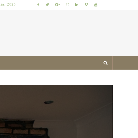
nia, 2026
JAK ZAPROJEKTOWAĆ MIESZKANIE ŁATWE DO UTRZYMANIA W PORZĄDKU: PRAKTYCZNE ZASADY I SPRAWDZONE TRIKI