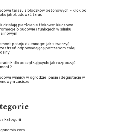
udowa tarasu z bloczków betonowych – krok po
oku jak zbudować taras
k działają pierścienie tłokowe: kluczowe
formacje o budowie i funkcjach w silniku
palinowym
emont pokoju dziennego: jak stworzyć
rzestrzeń odpowiadającą potrzebom całej
dziny
radnik dla początkujących: jak rozpocząć
emont?
dowa winnicy w ogrodzie: pasja i degustacja w
omowym zaciszu
tegorie
z kategorii
rgonomia zera