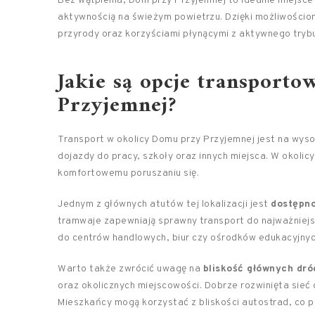
Bez wątpienia, Dom przy Przyjemnej to idealne miejsce
aktywnością na świeżym powietrzu. Dzięki możliwościom,
przyrody oraz korzyściami płynącymi z aktywnego trybu
Jakie są opcje transport
Przyjemnej?
Transport w okolicy Domu przy Przyjemnej jest na wys
dojazdy do pracy, szkoły oraz innych miejsca. W okolicy
komfortowemu poruszaniu się.
Jednym z głównych atutów tej lokalizacji jest
dostępno
tramwaje zapewniają sprawny transport do najważniejs
do centrów handlowych, biur czy ośrodków edukacyjnyc
Warto także zwrócić uwagę na
bliskość głównych dró
oraz okolicznych miejscowości. Dobrze rozwinięta sieć
Mieszkańcy mogą korzystać z bliskości autostrad, co 