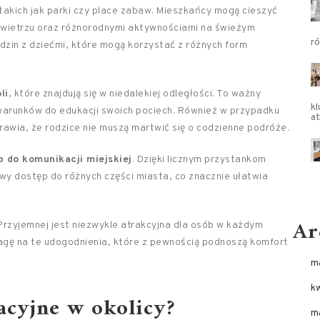
 takich jak parki czy place zabaw. Mieszkańcy mogą cieszyć
wietrzu oraz różnorodnymi aktywnościami na świeżym
ró
odzin z dziećmi, które mogą korzystać z różnych form
li
, które znajdują się w niedalekiej odległości. To ważny
kl
 warunków do edukacji swoich pociech. Również w przypadku
at
awia, że rodzice nie muszą martwić się o codzienne podróże.
p do komunikacji miejskiej
. Dzięki licznym przystankom
 dostęp do różnych części miasta, co znacznie ułatwia
Ar
 Przyjemnej jest niezwykle atrakcyjna dla osób w każdym
uwagę na te udogodnienia, które z pewnością podnoszą komfort
m
k
acyjne w okolicy?
m