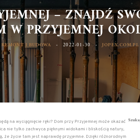
YJEMNEJ – ZNAJDŹ S
 W PRZYJEMNEJ OKO
REMONT I BUDOWA
-
2022-01-30
-
JOPEX.COM.PL
Szuka
 będą na wyciągnięcie ręki? Dom przy Przyjemnej może okazać
ca nie tylko zachwyca pięknymi widokami i bliskością natury,
ją, że życie tam jest naprawdę przyjemne. Dzięki różnorodnym