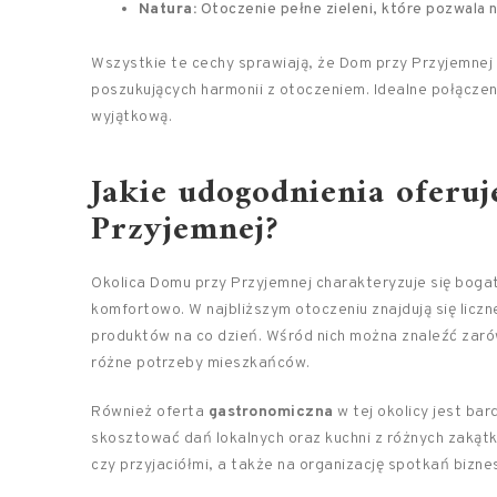
Natura:
Otoczenie pełne zieleni, które pozwala 
Wszystkie te cechy sprawiają, że Dom przy Przyjemnej t
poszukujących harmonii z otoczeniem. Idealne połączenie
wyjątkową.
Jakie udogodnienia oferu
Przyjemnej?
Okolica Domu przy Przyjemnej charakteryzuje się bogatą 
komfortowo. W najbliższym otoczeniu znajdują się licz
produktów na co dzień. Wśród nich można znaleźć zarów
różne potrzeby mieszkańców.
Również oferta
gastronomiczna
w tej okolicy jest ba
skosztować dań lokalnych oraz kuchni z różnych zakątk
czy przyjaciółmi, a także na organizację spotkań bizn