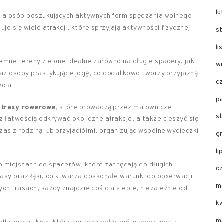
l
dla osób poszukujących aktywnych form spędzania wolnego
je się wiele atrakcji, które sprzyjają aktywności fizycznej
s
l
emne tereny zielone idealne zarówno na długie spacery, jak i
w
oraz osoby praktykujące jogę, co dodatkowo tworzy przyjazną
c
cia.
p
e
trasy rowerowe
, które prowadzą przez malownicze
s
 łatwością odkrywać okoliczne atrakcje, a także cieszyć się
zas z rodziną lub przyjaciółmi, organizując wspólne wycieczki
g
li
 miejscach do spacerów, które zachęcają do długich
c
lasy oraz łąki, co stwarza doskonałe warunki do obserwacji
m
h trasach, każdy znajdzie coś dla siebie, niezależnie od
k
m