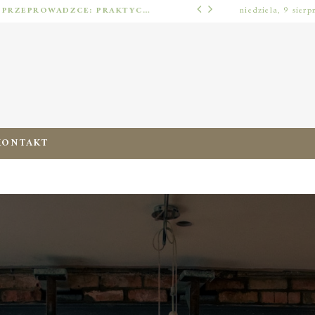
JAK URZĄDZIĆ MIESZKANIE PO PRZEPROWADZCE: PRAKTYCZNY PLAN OD ROZPAKOWANIA DO PRZYTULNEJ PRZESTRZENI
niedziela, 9 sierp
ERGONOMIA ZERA
KONTAKT