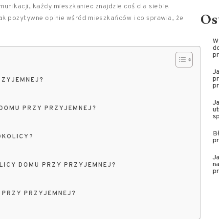
unikacji, każdy mieszkaniec znajdzie coś dla siebie.
Os
tak pozytywne opinie wśród mieszkańców i co sprawia, że
W
do
pr
J
pr
RZYJEMNEJ?
pr
J
 DOMU PRZY PRZYJEMNEJ?
ut
sp
Bł
OKOLICY?
pr
Ja
na
LICY DOMU PRZY PRZYJEMNEJ?
pr
E PRZY PRZYJEMNEJ?