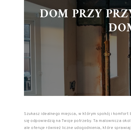
DOM PRZY PRZ
DOM
Szukasz idealnego miejsca, w którym spokój i komfort
się odpowiedzią na Twoje potrzeby. Ta malownicza okoli
ale oferuje również liczne udogodnienia, które sprawia