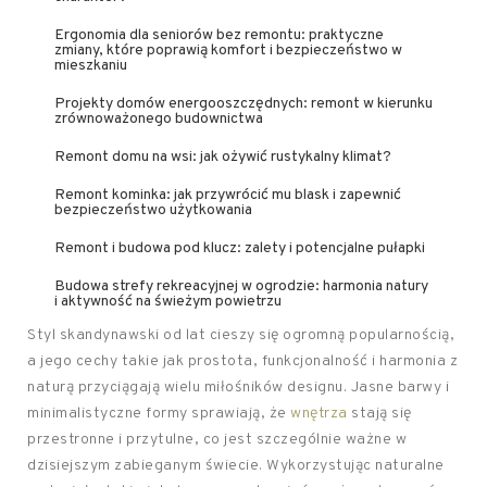
Ergonomia dla seniorów bez remontu: praktyczne
zmiany, które poprawią komfort i bezpieczeństwo w
mieszkaniu
Projekty domów energooszczędnych: remont w kierunku
zrównoważonego budownictwa
Remont domu na wsi: jak ożywić rustykalny klimat?
Remont kominka: jak przywrócić mu blask i zapewnić
bezpieczeństwo użytkowania
Remont i budowa pod klucz: zalety i potencjalne pułapki
Budowa strefy rekreacyjnej w ogrodzie: harmonia natury
i aktywność na świeżym powietrzu
Styl skandynawski od lat cieszy się ogromną popularnością,
a jego cechy takie jak prostota, funkcjonalność i harmonia z
naturą przyciągają wielu miłośników designu. Jasne barwy i
minimalistyczne formy sprawiają, że
wnętrza
stają się
przestronne i przytulne, co jest szczególnie ważne w
dzisiejszym zabieganym świecie. Wykorzystując naturalne