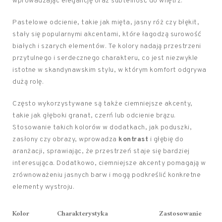
wprowadzając elegancję oraz subtelność do wnętrz.
Pastelowe odcienie, takie jak mięta, jasny róż czy błękit,
stały się popularnymi akcentami, które łagodzą surowość
białych i szarych elementów. Te kolory nadają przestrzeni
przytulnego i serdecznego charakteru, co jest niezwykle
istotne w skandynawskim stylu, w którym komfort odgrywa
dużą rolę.
Często wykorzystywane są także ciemniejsze akcenty,
takie jak głęboki granat, czerń lub odcienie brązu.
Stosowanie takich kolorów w dodatkach, jak poduszki,
zasłony czy obrazy, wprowadza
kontrast
i głębię do
aranżacji, sprawiając, że przestrzeń staje się bardziej
interesująca. Dodatkowo, ciemniejsze akcenty pomagają w
zrównoważeniu jasnych barw i mogą podkreślić konkretne
elementy wystroju.
Kolor
Charakterystyka
Zastosowanie