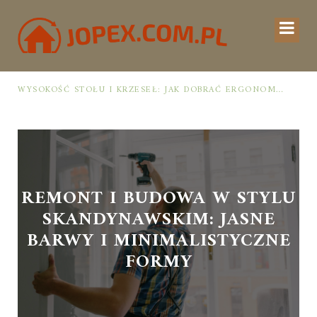
 MYŚLĄ O OSZCZĘDNOŚCI PRZESTRZENI I WENTYLACJI
WYSOKOŚĆ STOŁU I KRZESEŁ: JAK DOBRAĆ ERGONOMIĘ DLA KOMFORTU I ZDROWEJ POSTAWY PRZY POSIŁKACH
REMONT I BUDOWA W STYLU
SKANDYNAWSKIM: JASNE
BARWY I MINIMALISTYCZNE
FORMY