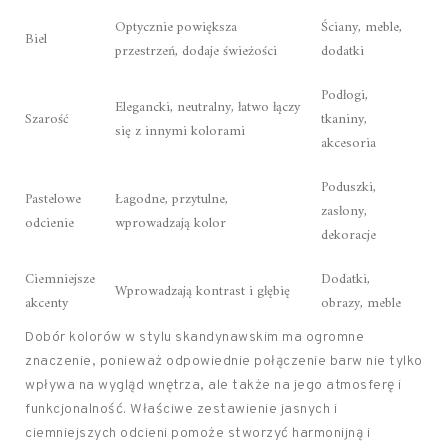
Optycznie powiększa
Ściany, meble,
Biel
przestrzeń, dodaje świeżości
dodatki
Podłogi,
Elegancki, neutralny, łatwo łączy
Szarość
tkaniny,
się z innymi kolorami
akcesoria
Poduszki,
Pastelowe
Łagodne, przytulne,
zasłony,
odcienie
wprowadzają kolor
dekoracje
Ciemniejsze
Dodatki,
Wprowadzają kontrast i głębię
akcenty
obrazy, meble
Dobór kolorów w stylu skandynawskim ma ogromne
znaczenie, ponieważ odpowiednie połączenie barw nie tylko
wpływa na wygląd wnętrza, ale także na jego atmosferę i
funkcjonalność. Właściwe zestawienie jasnych i
ciemniejszych odcieni pomoże stworzyć harmonijną i