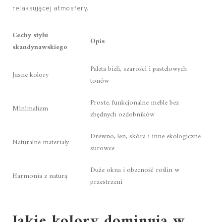
relaksującej atmosfery.
Cechy stylu
Opis
skandynawskiego
Paleta bieli, szarości i pastelowych
Jasne kolory
tonów
Proste, funkcjonalne meble bez
Minimalizm
zbędnych ozdobników
Drewno, len, skóra i inne ekologiczne
Naturalne materiały
surowce
Duże okna i obecność roślin w
Harmonia z naturą
przestrzeni
Jakie kolory dominują w