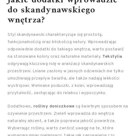
Jakie dodatki wprowadzić
do skandynawskiego
wnętrza?
Styl skandynawski charakteryzuje się prostotą,
funkcjonalnością oraz bliskością natury. Wprowadzając
odpowiednie dodatki do takiego wnętrza, warto postawić
na stonowane kolory oraz naturalne materiały.
Tekstylia
odgrywają kluczową rolę w aranżacji skandynawskich
przestrzeni. Lniane zasłony w jasnych odcieniach nie tylko
umożliwiają przepływ światła, ale także nadają lekkości
wystrojowi. Wełniane poduszki, z kolei, wprowadzają
przytulność, zachęcając do relaksu i wypoczynku.
Dodatkowo,
rośliny doniczkowe
są świetnym sposobem na
ożywienie przestrzeni. Zieleń wprowadza do wnętrza
naturalny akcent, a także poprawia jakość powietrza.
Wybierając rośliny, warto zwrócić uwagę na te, które
wymagają mniej pielęgnacji, takie jak sansewieria czy