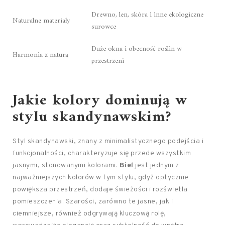
Drewno, len, skóra i inne ekologiczne
Naturalne materiały
surowce
Duże okna i obecność roślin w
Harmonia z naturą
przestrzeni
Jakie kolory dominują w
stylu skandynawskim?
Styl skandynawski, znany z minimalistycznego podejścia i
funkcjonalności, charakteryzuje się przede wszystkim
jasnymi, stonowanymi kolorami.
Biel
jest jednym z
najważniejszych kolorów w tym stylu, gdyż optycznie
powiększa przestrzeń, dodaje świeżości i rozświetla
pomieszczenia. Szarości, zarówno te jasne, jak i
ciemniejsze, również odgrywają kluczową rolę,