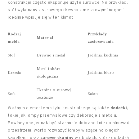
konstrukcja często eksponuje użyte surowce. Na przykład,
stół wykonany z surowego drewna z metalowymi nogami
idealnie wpisuje się w ten klimat.
Rodzaj
Przykłady
Materiał
mebla
zastosowania
Stół
Drewno i metal
Jadalnia, kuchnia
Metal i skóra
Krzesła
Jadalnia, biuro
ekologiczna
Tkanina o surowej
Sofa
Salon
teksturze
Ważnym elementem stylu industrialnego są także
dodatki
,
takie jak lampy przemysłowe czy dekoracje z metalu.
Powinny one jednak być starannie dobrane i nie dominować
przestrzeni. Warto rozważyć lampy wiszące na długich
kabelkach oraz
surowe tkaniny
w obiciach, które dodadzą