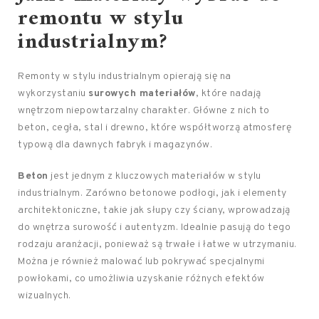
remontu w stylu
industrialnym?
Remonty w stylu industrialnym opierają się na
wykorzystaniu
surowych materiałów
, które nadają
wnętrzom niepowtarzalny charakter. Główne z nich to
beton, cegła, stal i drewno, które współtworzą atmosferę
typową dla dawnych fabryk i magazynów.
Beton
jest jednym z kluczowych materiałów w stylu
industrialnym. Zarówno betonowe podłogi, jak i elementy
architektoniczne, takie jak słupy czy ściany, wprowadzają
do wnętrza surowość i autentyzm. Idealnie pasują do tego
rodzaju aranżacji, ponieważ są trwałe i łatwe w utrzymaniu.
Można je również malować lub pokrywać specjalnymi
powłokami, co umożliwia uzyskanie różnych efektów
wizualnych.