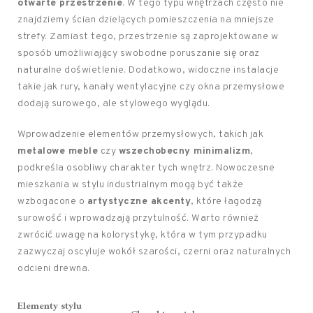
otwarte przestrzenie
. W tego typu wnętrzach często nie
znajdziemy ścian dzielących pomieszczenia na mniejsze
strefy. Zamiast tego, przestrzenie są zaprojektowane w
sposób umożliwiający swobodne poruszanie się oraz
naturalne doświetlenie. Dodatkowo, widoczne instalacje
takie jak rury, kanały wentylacyjne czy okna przemysłowe
dodają surowego, ale stylowego wyglądu.
Wprowadzenie elementów przemysłowych, takich jak
metalowe meble
czy
wszechobecny minimalizm
,
podkreśla osobliwy charakter tych wnętrz. Nowoczesne
mieszkania w stylu industrialnym mogą być także
wzbogacone o
artystyczne akcenty
, które łagodzą
surowość i wprowadzają przytulność. Warto również
zwrócić uwagę na kolorystykę, która w tym przypadku
zazwyczaj oscyluje wokół szarości, czerni oraz naturalnych
odcieni drewna.
Elementy stylu