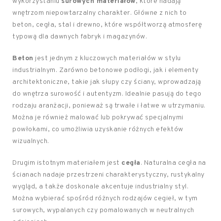
wykorzystaniu
surowych materiałów
, które nadają
wnętrzom niepowtarzalny charakter. Główne z nich to
beton, cegła, stal i drewno, które współtworzą atmosferę
typową dla dawnych fabryk i magazynów.
Beton
jest jednym z kluczowych materiałów w stylu
industrialnym. Zarówno betonowe podłogi, jak i elementy
architektoniczne, takie jak słupy czy ściany, wprowadzają
do wnętrza surowość i autentyzm. Idealnie pasują do tego
rodzaju aranżacji, ponieważ są trwałe i łatwe w utrzymaniu.
Można je również malować lub pokrywać specjalnymi
powłokami, co umożliwia uzyskanie różnych efektów
wizualnych.
Drugim istotnym materiałem jest
cegła
. Naturalna cegła na
ścianach nadaje przestrzeni charakterystyczny, rustykalny
wygląd, a także doskonale akcentuje industrialny styl.
Można wybierać spośród różnych rodzajów cegieł, w tym
surowych, wypalanych czy pomalowanych w neutralnych