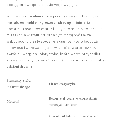
dodają surowego, ale stylowego wyglądu.
Wprowadzenie elementów przemysłowych, takich jak
metalowe meble
czy
wszechobecny minimalizm
,
podkreśla osobliwy charakter tych wnętrz. Nowoczesne
mieszkania w stylu industrialnym mogą być także
wzbogacone o
artystyczne akcenty
, które łagodzą
surowość i wprowadzają przytulność. Warto również
zwrócić uwagę na kolorystykę, która w tym przypadku
zazwyczaj oscyluje wokół szarości, czerni oraz naturalnych
odcieni drewna.
Elementy stylu
Charakterystyka
industrialnego
Beton, stal, cegła, wykorzystanie
Materiał
surowych struktur
Otwarte układy pomieszczeń bez