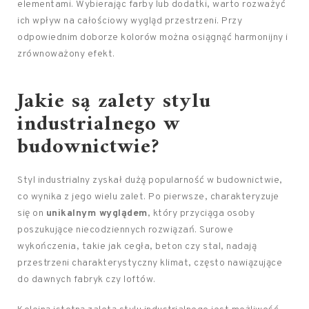
elementami. Wybierając farby lub dodatki, warto rozważyć
ich wpływ na całościowy wygląd przestrzeni. Przy
odpowiednim doborze kolorów można osiągnąć harmonijny i
zrównoważony efekt.
Jakie są zalety stylu
industrialnego w
budownictwie?
Styl industrialny zyskał dużą popularność w budownictwie,
co wynika z jego wielu zalet. Po pierwsze, charakteryzuje
się on
unikalnym wyglądem
, który przyciąga osoby
poszukujące niecodziennych rozwiązań. Surowe
wykończenia, takie jak cegła, beton czy stal, nadają
przestrzeni charakterystyczny klimat, często nawiązujące
do dawnych fabryk czy loftów.