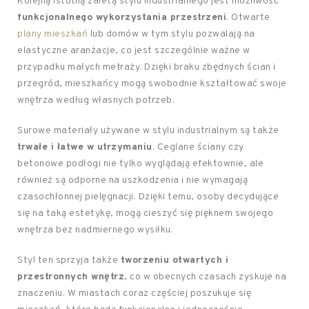
Kolejną istotną zaletą stylu industrialnego jest możliwość
funkcjonalnego wykorzystania przestrzeni
. Otwarte
plany mieszkań
lub domów w tym stylu pozwalają na
elastyczne aranżacje, co jest szczególnie ważne w
przypadku małych metraży. Dzięki braku zbędnych ścian i
przegród, mieszkańcy mogą swobodnie kształtować swoje
wnętrza według własnych potrzeb.
Surowe materiały używane w stylu industrialnym są także
trwałe i łatwe w utrzymaniu
. Ceglane ściany czy
betonowe podłogi nie tylko wyglądają efektownie, ale
również są odporne na uszkodzenia i nie wymagają
czasochłonnej pielęgnacji. Dzięki temu, osoby decydujące
się na taką estetykę, mogą cieszyć się pięknem swojego
wnętrza bez nadmiernego wysiłku.
Styl ten sprzyja także
tworzeniu otwartych i
przestronnych wnętrz
, co w obecnych czasach zyskuje na
znaczeniu. W miastach coraz częściej poszukuje się