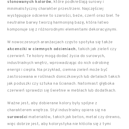
stonowanych kolorów
, które podkreślają surowy i
minimalistyczny charakter przestrzeni. Najczęściej
występujące odcienie to szarości, beże, czerń oraz biel. Te
neutralne barwy tworzą harmonijną bazę, która łatwo
komponuje się z różnorodnymi elementami dekoracyjnymi.
W nowoczesnych aranżacjach często spotyka się także
akcenciki w ciemnych odcieniach
, takich jak zieleń czy
czerwień. Te kolory mogą dodać życia do surowych,
industrialnych wnętrz, wprowadzając do nich odrobinę
energii i ciepła. Na przykład, ciemna zieleń może być
zastosowana w roślinach doniczkowych lub detalach takich
jak poduszki czy sztuka na ścianach. Natomiast głęboka
czerwień sprawdzi się świetnie w meblach lub dodatkach.
Ważne jest, aby dobierane kolory były spójne z
charakterem wnętrza. Styl industrialny opiera się na
surowości
materiałów, takich jak beton, metal czy drewno,
więc dobrze jest, aby kolorystyka nie kłóciła się z tymi