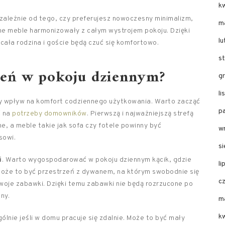
k
ezależnie od tego, czy preferujesz nowoczesny minimalizm,
m
ne meble harmonizowały z całym wystrojem pokoju. Dzięki
l
 cała rodzina i goście będą czuć się komfortowo.
s
zeń w pokoju dziennym?
g
l
y wpływ na komfort codziennego użytkowania. Warto zacząć
p
ć na
potrzeby domowników
. Pierwszą i najważniejszą strefą
e, a meble takie jak sofa czy fotele powinny być
w
sowi.
s
i
. Warto wygospodarować w pokoju dziennym kącik, gdzie
li
 Może to być przestrzeń z dywanem, na którym swobodnie się
c
woje zabawki. Dzięki temu zabawki nie będą rozrzucone po
ny.
m
k
gólnie jeśli w domu pracuje się zdalnie. Może to być mały