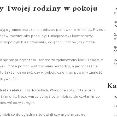
by Twojej rodziny w pokoju
Ja
ar
Re
i 
mają ogromne znaczenie podczas planowania remontu. Przede
Dź
ków rodziny, aby pokój był funkcjonalny i komfortowy.
w
na wspólnym biesiadowaniu, oglądaniu filmów, czy może
R
p
taje się priorytetem. Dobrze zorganizowany kącik zabaw, z
R
n
ek, może pomóc w utrzymaniu porządku, a jednocześnie
to także rozważyć, czy w pokoju dziennym powinny znaleźć
eatywności.
Ka
trefa relaksu
dla dorosłych. Wygodne sofy, fotele oraz
żkim dniu. Może warto pomyśleć o miejscu do czytania lub
Be
ieszyć oczy i umysł.
E
 miejsce do oglądania telewizji czy gry planszowe.
In