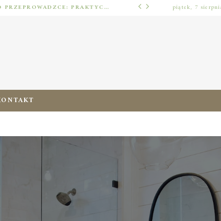
JAK URZĄDZIĆ MIESZKANIE PO PRZEPROWADZCE: PRAKTYCZNY PLAN OD ROZPAKOWANIA DO PRZYTULNEJ PRZESTRZENI
piątek, 7 sierpn
ERGONOMIA ZERA
KONTAKT