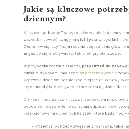
Jakie są kluczowe potrze
dziennym?
Kluczowe potrzeby Twojej rodziny w pokoju dziennym 
wszystkim, zwróć uwagę na
styl życia
wszystkich człon
Zastanów się, czy Twoja rodzina spędza czas głównie 
angażuje się w aktywności takie jak gry planszowe.
W przypadku rodzin z dziećmi,
przestrzeń do zabawy
s
miękkim dywanem i miejscem na
przechowywanie
zabaw
zapewnić dzieciom bezpieczne miejsce do zabawy. War
się elementy interaktywne, które zachęcą dzieci do kr
Dla rodzin bez dzieci, kluczowym aspektem może być
s
odpowiednie oświetlenie sprzyjają odpoczynkowi po cię
kolekcjonowania ulubionych książek, które będą mogły c
Przemyśl potrzeby związane z rozrywką, takie jak