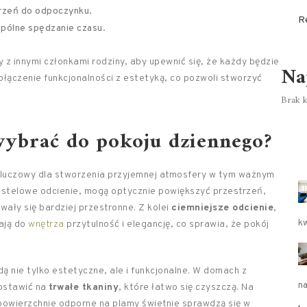
trzeń do odpoczynku.
R
spólne spędzanie czasu.
z innymi członkami rodziny, aby upewnić się, że każdy będzie
Na
ołączenie funkcjonalności z estetyką, co pozwoli stworzyć
Brak k
 wybrać do pokoju dziennego?
kluczowy dla stworzenia przyjemnej atmosfery w tym ważnym
 pastelowe odcienie, mogą optycznie powiększyć przestrzeń,
ały się bardziej przestronne. Z kolei
ciemniejsze odcienie
,
kw
ają do
wnętrza
przytulność i elegancję, co sprawia, że pokój
ą nie tylko estetyczne, ale i funkcjonalne. W domach z
n
postawić na
trwałe tkaniny
, które łatwo się czyszczą. Na
y powierzchnie odporne na plamy świetnie sprawdzą się w