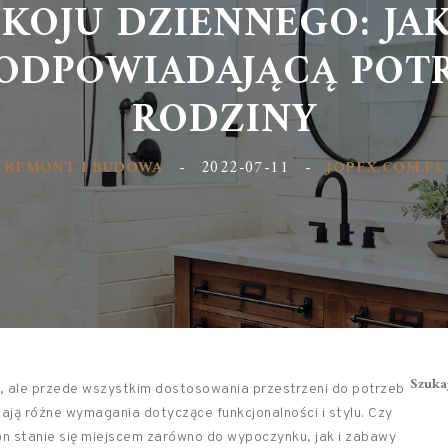
KOJU DZIENNEGO: JA
ODPOWIADAJĄCĄ POT
RODZINY
REMONT I BUDOWA
-
2022-07-11
-
JOPEX.COM.PL
Szuka
i, ale przede wszystkim dostosowania przestrzeni do potrzeb
mają różne wymagania dotyczące funkcjonalności i stylu. Czy
lon stanie się miejscem zarówno do wypoczynku, jak i zabawy