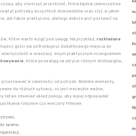
k
uczowy, aby stworzyć przestrzeń, która będzie jednocześnie
ozważyć potrzeby wszystkich domowników oraz styl, w jakim
m
dne, ale także praktyczne, dlatego dobrze jest postawić na
l
s
któw, które warto wziąć pod uwagę. Na przykład,
rozkładana
l
mujesz gości lub potrzebujesz dodatkowego miejsca do
z elastyczność w aranżacji. Innym praktycznym rozwiązaniem
w
chowywania
, które pozwalają na ukrycie różnych drobiazgów,
c
p
przestawiać w zależności od potrzeb. Mobilne elementy,
s
wane do różnych sytuacji, co jest niezwykle ważne,
y łatwo zmieniać układ pokoju, aby lepiej odpowiadał
g
potkania rodzinne czy wieczory filmowe.
li
strzeni.
c
do spania.
m
rganizacji.