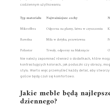
codziennym użytkowaniu.
Typ materiału
Najważniejsze cechy
N
Mikrofibra
Odporna na plamy, łatwa w czyszczeniu
K
Bawełna
Miła w dotyku, przewiewna
P
Poliester
Trwały, odporny na blaknięcie
O
Nie należy zapominać również o dodatkach, które mogą
kontrastujących kolorach, jak poduszki czy obrazy, mo
stylu. Warto więc przemyśleć każdy detal, aby stworzy
goście będą czuli się komfortowo.
Jakie meble będą najleps
dziennego?