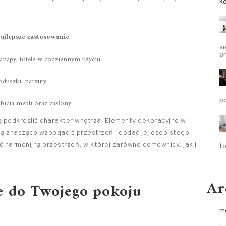
ko
ajlepsze zastosowanie
s
p
anapy, fotele w codziennym użyciu
oduszki, narzuty
po
bicia mebli oraz zasłony
 podkreślić charakter wnętrza. Elementy dekoracyjne w
gą znacząco wzbogacić przestrzeń i dodać jej osobistego
ć harmonijną przestrzeń, w której zarówno domownicy, jak i
t
Ar
ze do Twojego pokoju
m