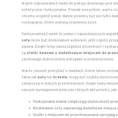
Wybór odpowiednich mebli do pokoju dziennego jest kl
estetyczna i funkcjonalna. Przede wszystkim, warto r
chcemy urządzić pokój. Meble powinny być nie tylko ła
rozwiązania, które ułatwią codzienne życie.
Funkcjonalność mebli to jeden z najważniejszych aspe
sofa
może być doskonałym wyborem, jeśli często przyj
spania. Dzięki temu zaoszczędzisz przestrzeń i zyskas
są
stoliki kawowe z dodatkowym miejscem do prze
zachowując jednocześnie porządek w pomieszczeniu.
Warto również pomyśleć o meblach, które łatwo można 
takie jak
pufy
lub
krzesła
, mogą być szybko dostosowy
zwłaszcza w małych przestrzeniach. Dzięki temu możem
naszym wymaganiom podczas różnych aktywności, jak s
Funkcjonalne meble zwiększają użyteczność prze
Rozkładane sofy zapewniają dodatkowe miejsca 
Stoliki z miejscem do przechowywania sprzyjają o