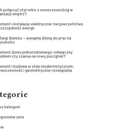
k połączyć styl retro z nowoczesnością w
anżacji wnętrz?
mont i instalacje elektryczne: bezpieczeństwo
oszczędność energii
wigi Bielsko – wynajmij dźwig do prac na
ysokości
emont domu jednorodzinnego: odwięczny
roblem czy szansa na nowy początek?
emont i budowa w stylu modernistycznym:
owoczesność i geometryczne rozwiązania
tegorie
z kategorii
rgonomia zera
ne