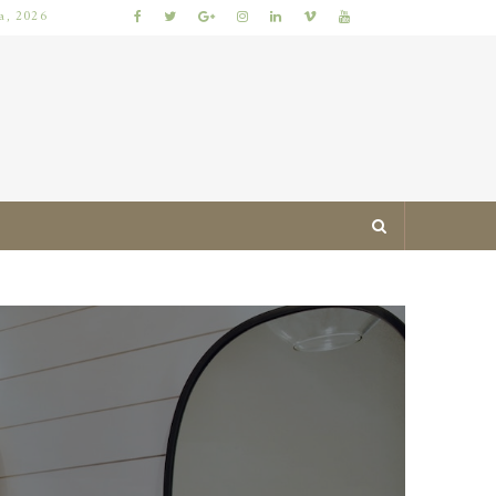
ia, 2026
JAK ZAPROJEKTOWAĆ MIESZKANIE ŁATWE DO UTRZYMANIA W PORZĄDKU: PRAKTYCZNE ZASADY I SPRAWDZONE TRIKI