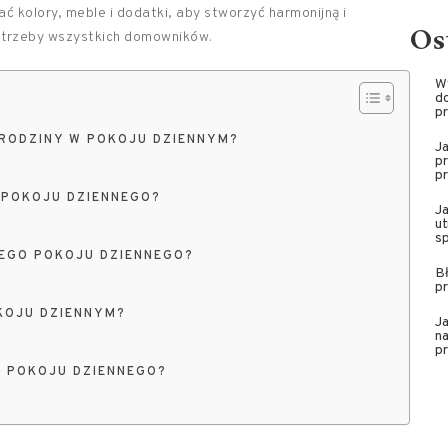
ać kolory, meble i dodatki, aby stworzyć harmonijną i
Os
otrzeby wszystkich domowników.
W
do
pr
RODZINY W POKOJU DZIENNYM?
J
pr
pr
 POKOJU DZIENNEGO?
J
ut
sp
JEGO POKOJU DZIENNEGO?
Bł
pr
KOJU DZIENNYM?
Ja
na
pr
O POKOJU DZIENNEGO?