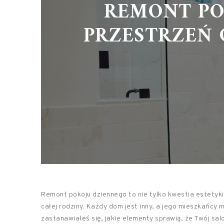
REMONT PO
PRZESTRZEŃ 
Remont pokoju dziennego to nie tylko kwestia estetyk
całej rodziny. Każdy dom jest inny, a jego mieszkańcy 
zastanawiałeś się, jakie elementy sprawią, że Twój sa