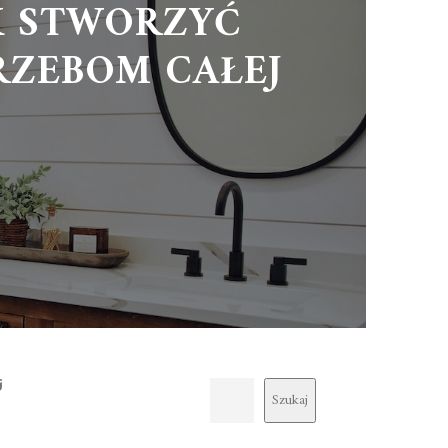
K STWORZYĆ
RZEBOM CAŁEJ
j
Szukaj