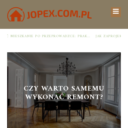
JAK URZĄDZIĆ MIESZKANIE PO PRZEPROWADZCE: PRAKTYCZNY PLAN OD ROZPAKOWANIA DO PRZYTULNEJ PRZESTRZENI
JAK ZAPROJEKTOWAĆ MIESZKANIE ŁATWE DO UTRZYMANIA W PORZĄDKU: PRAKTYCZNE ZASADY I SPRAWDZONE TRIKI
CZY WARTO SAMEMU
WYKONAĆ REMONT?