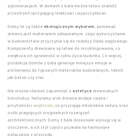
aglomeracjach. W domach z bala można łatwo znaleźć
przestrzeń sprzyjającą relaksowi i wypoczynkowi.
Domy te są także
ekologicznym wyborem
, ponieważ
drewno jest materiałem odnawialnym. Jego wykorzystanie
w budownictwie przyczynia się do redukcji śladu węglowego.
Komponenty drewniane są łatwe do recyklingowania, co
zwiększa ich sprawność w cyklu życia budynku. Co więcej,
produkcja domów z bala generuje mniejsze emisje w
porównaniu do typowych materiałów budowlanych, takich
jak beton czy stal.
Nie można również zapomnieć o
estetyce
drewnianych
konstrukcji. Naturalny urok drewna dodaje ciepła i
przytulności
wnętrzom
, co przyciąga miłośników natury oraz
osób pragnących oryginalnych rozwiązań
architektonicznych. Domy z bala doskonale wpisują się w
otoczenie, a ich styl często pozwala na harmonijne
połączenie z przyrodą.