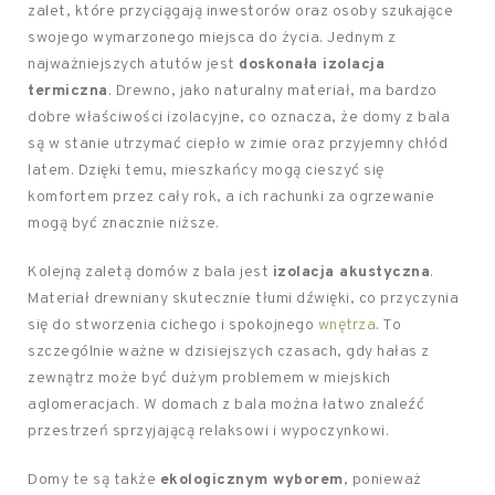
zalet, które przyciągają inwestorów oraz osoby szukające
swojego wymarzonego miejsca do życia. Jednym z
najważniejszych atutów jest
doskonała izolacja
termiczna
. Drewno, jako naturalny materiał, ma bardzo
dobre właściwości izolacyjne, co oznacza, że domy z bala
są w stanie utrzymać ciepło w zimie oraz przyjemny chłód
latem. Dzięki temu, mieszkańcy mogą cieszyć się
komfortem przez cały rok, a ich rachunki za ogrzewanie
mogą być znacznie niższe.
Kolejną zaletą domów z bala jest
izolacja akustyczna
.
Materiał drewniany skutecznie tłumi dźwięki, co przyczynia
się do stworzenia cichego i spokojnego
wnętrza
. To
szczególnie ważne w dzisiejszych czasach, gdy hałas z
zewnątrz może być dużym problemem w miejskich
aglomeracjach. W domach z bala można łatwo znaleźć
przestrzeń sprzyjającą relaksowi i wypoczynkowi.
Domy te są także
ekologicznym wyborem
, ponieważ