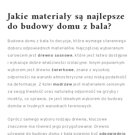
Jakie materiały są najlepsze
do budowy domu z bala?
Budowa domu z bala to decyzja, która wymaga starannego
doboru odpowiednich materiałów. Najczęściej wybieranym
surowcem jest
drewno sosnowe
, które jest łatwo dostępne
i wykazuje dobre właściwości izolacyjne. Innym popularnym
wyborem jest drewno
świerkowe
, znane z wysokiej
odporności na warunki atmosferyczne oraz niską podatność
na deformacje. Z kolei
modrzew
jest materiałem cenionym
za swoją trwałość oraz naturalną odporność na grzyby i
insekty, co sprawia, że jest idealnym wyborem do budowy
domów w trudnych warunkach terenowych.
Oprócz samego wyboru rodzaju drewna, kluczowe
znaczenie ma również jego przygotowanie. Drewno
używane do budowy domu z bala powinno być
odpowiednio