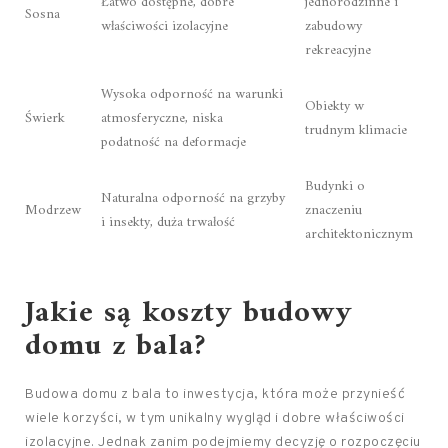
Łatwo dostępne, dobre
jednorodzinne i
Sosna
właściwości izolacyjne
zabudowy
rekreacyjne
Wysoka odporność na warunki
Obiekty w
Świerk
atmosferyczne, niska
trudnym klimacie
podatność na deformacje
Budynki o
Naturalna odporność na grzyby
Modrzew
znaczeniu
i insekty, duża trwałość
architektonicznym
Jakie są koszty budowy
domu z bala?
Budowa domu z bala to inwestycja, która może przynieść
wiele korzyści, w tym unikalny wygląd i dobre właściwości
izolacyjne. Jednak zanim podejmiemy decyzję o rozpoczęciu