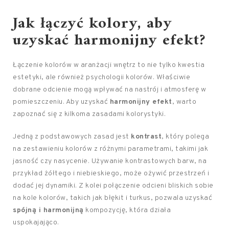
Jak łączyć kolory, aby
uzyskać harmonijny efekt?
Łączenie kolorów w aranżacji wnętrz to nie tylko kwestia
estetyki, ale również psychologii kolorów. Właściwie
dobrane odcienie mogą wpływać na nastrój i atmosferę w
pomieszczeniu. Aby uzyskać
harmonijny efekt
, warto
zapoznać się z kilkoma zasadami kolorystyki.
Jedną z podstawowych zasad jest
kontrast
, który polega
na zestawieniu kolorów z różnymi parametrami, takimi jak
jasność czy nasycenie. Używanie kontrastowych barw, na
przykład żółtego i niebieskiego, może ożywić przestrzeń i
dodać jej dynamiki. Z kolei połączenie odcieni bliskich sobie
na kole kolorów, takich jak błękit i turkus, pozwala uzyskać
spójną i harmonijną
kompozycję, która działa
uspokajająco.