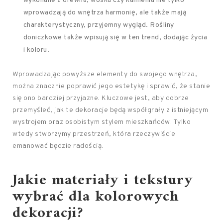
wykonane z drewna, wosku czy kamienia nie tylko
wprowadzają do wnętrza harmonię, ale także mają
charakterystyczny, przyjemny wygląd. Rośliny
doniczkowe także wpisują się w ten trend, dodając życia
i koloru.
Wprowadzając powyższe elementy do swojego wnętrza,
można znacznie poprawić jego estetykę i sprawić, że stanie
się ono bardziej przyjazne. Kluczowe jest, aby dobrze
przemyśleć, jak te dekoracje będą współgrały z istniejącym
wystrojem oraz osobistym stylem mieszkańców. Tylko
wtedy stworzymy przestrzeń, która rzeczywiście
emanować będzie radością.
Jakie materiały i tekstury
wybrać dla kolorowych
dekoracji?