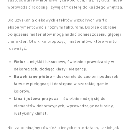
zastosowanie w intensywnych kolorach, na przykład, może
wprowadzić radosną i żywą atmosferę do każdego wnętrza.
Dla uzyskania ciekawych efektów wizualnych warto
eksperymentować z różnymi fakturami. Dobrze dobrane
połączenia materiałów mogą nadać pomieszczeniu głębię i
charakter. Oto kilka propozycji materiałów, które warto
rozważyć:
Welur
– miękki i luksusowy, świetnie sprawdza się w
dekoracjach, dodając klasy i elegancji.
Bawełniane płótno
– doskonałe do zasłon i poduszek,
łatwe w pielęgnacji i dostępne w szerokiej gamie
kolorów.
Lina i jutowa przędza
– świetnie nadają się do
elementów dekoracyjnych, wprowadzając naturalny,
rustykalny klimat.
Nie zapominajmy również o innych materiałach, takich jak