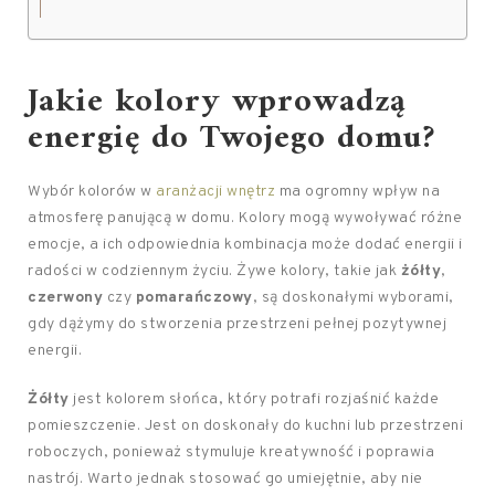
Jakie kolory wprowadzą
energię do Twojego domu?
Wybór kolorów w
aranżacji wnętrz
ma ogromny wpływ na
atmosferę panującą w domu. Kolory mogą wywoływać różne
emocje, a ich odpowiednia kombinacja może dodać energii i
radości w codziennym życiu. Żywe kolory, takie jak
żółty
,
czerwony
czy
pomarańczowy
, są doskonałymi wyborami,
gdy dążymy do stworzenia przestrzeni pełnej pozytywnej
energii.
Żółty
jest kolorem słońca, który potrafi rozjaśnić każde
pomieszczenie. Jest on doskonały do kuchni lub przestrzeni
roboczych, ponieważ stymuluje kreatywność i poprawia
nastrój. Warto jednak stosować go umiejętnie, aby nie