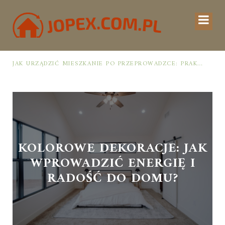
JAK URZĄDZIĆ MIESZKANIE PO PRZEPROWADZCE: PRAKTYCZNY PLAN OD ROZPAKOWANIA DO PRZYTULNEJ PRZESTRZENI
KOLOROWE DEKORACJE: JAK
WPROWADZIĆ ENERGIĘ I
RADOŚĆ DO DOMU?