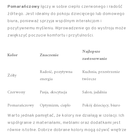
Pomarańczowy
łączy w sobie ciepło czerwonego i radość
żółtego. Jest idealny do pokoju dziecięcego lub domowego
biura, ponieważ sprzyja wspólnym interakcjom i
pozytywnemu myśleniu. Wprowadzenie go do wystroju może
zwiększyć poczucie komfortu i przytulności.
Najlepsze
Kolor
Znaczenie
zastosowanie
Radość, pozytywna
Kuchnia, przestrzenie
Żółty
energia
twórcze
Czerwony
Pasja, ekscytacja
Salon, jadalnia
Pomarańczowy
Optymizm, ciepło
Pokój dziecięcy, biuro
Warto jednak pamiętać, że kolory nie działają w izolacji. Ich
współgranie z materiałami, meblami oraz dodatkami jest
równie istotne. Dobrze dobrane kolory mogą ożywić wnętrze