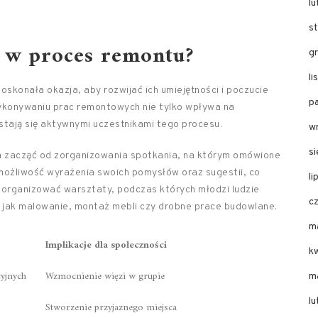
l
s
 w proces remontu?
g
l
konała okazja, aby rozwijać ich umiejętności i poczucie
p
ykonywaniu prac remontowych nie tylko wpływa na
 stają się aktywnymi uczestnikami tego procesu.
w
s
a zacząć od zorganizowania spotkania, na którym omówione
 możliwość wyrażenia swoich pomysłów oraz sugestii, co
li
 zorganizować warsztaty, podczas których młodzi ludzie
c
 jak malowanie, montaż mebli czy drobne prace budowlane.
m
Implikacje dla społeczności
k
yjnych
Wzmocnienie więzi w grupie
m
l
Stworzenie przyjaznego miejsca