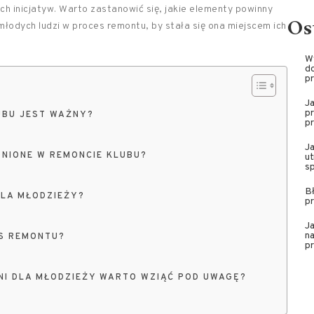
ch inicjatyw. Warto zastanowić się, jakie elementy powinny
Os
młodych ludzi w proces remontu, by stała się ona miejscem ich
W
do
pr
J
pr
UBU JEST WAŻNY?
pr
J
NIONE W REMONCIE KLUBU?
ut
sp
Bł
DLA MŁODZIEŻY?
pr
Ja
na
S REMONTU?
pr
NI DLA MŁODZIEŻY WARTO WZIĄĆ POD UWAGĘ?