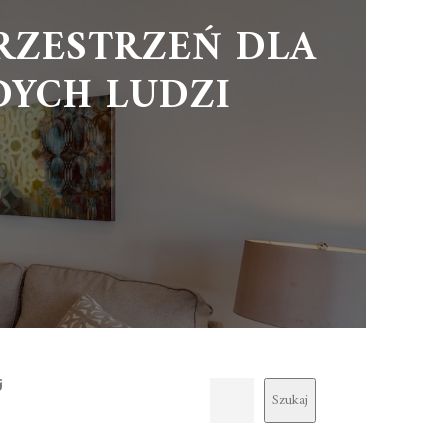
RZESTRZEŃ DLA
DYCH LUDZI
j
Szukaj