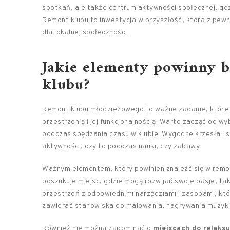
spotkań, ale także centrum aktywności społecznej, gdz
Remont klubu to inwestycja w przyszłość, która z pewno
dla lokalnej społeczności.
Jakie elementy powinny 
klubu?
Remont klubu młodzieżowego to ważne zadanie, które
przestrzenią i jej funkcjonalnością. Warto zacząć od w
podczas spędzania czasu w klubie. Wygodne krzesła i 
aktywności, czy to podczas nauki, czy zabawy.
Ważnym elementem, który powinien znaleźć się w remo
poszukuje miejsc, gdzie mogą rozwijać swoje pasje, ta
przestrzeń z odpowiednimi narzędziami i zasobami, któ
zawierać stanowiska do malowania, nagrywania muzyki
Również nie można zapominać o
miejscach do relaksu