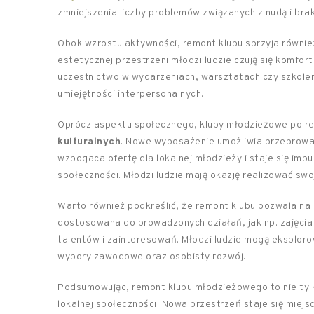
zmniejszenia liczby problemów związanych z nudą i br
Obok wzrostu aktywności, remont klubu sprzyja równi
estetycznej przestrzeni młodzi ludzie czują się komfor
uczestnictwo w wydarzeniach, warsztatach czy szkolen
umiejętności interpersonalnych.
Oprócz aspektu społecznego, kluby młodzieżowe po r
kulturalnych
. Nowe wyposażenie umożliwia przeprowa
wzbogaca ofertę dla lokalnej młodzieży i staje się im
społeczności. Młodzi ludzie mają okazję realizować sw
Warto również podkreślić, że remont klubu pozwala na
dostosowana do prowadzonych działań, jak np. zajęcia
talentów i zainteresowań. Młodzi ludzie mogą eksploro
wybory zawodowe oraz osobisty rozwój.
Podsumowując, remont klubu młodzieżowego to nie tylk
lokalnej społeczności. Nowa przestrzeń staje się miejs