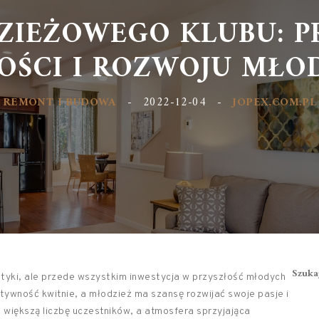
IEŻOWEGO KLUBU: P
ŚCI I ROZWOJU MŁO
REMONT I BUDOWA
-
2022-12-04
-
JOPEX.COM.PL
Szuka
tyki, ale przede wszystkim inwestycja w przyszłość młodych
tywność kwitnie, a młodzież ma szansę rozwijać swoje pasje i
 większą liczbę uczestników, a atmosfera sprzyjająca