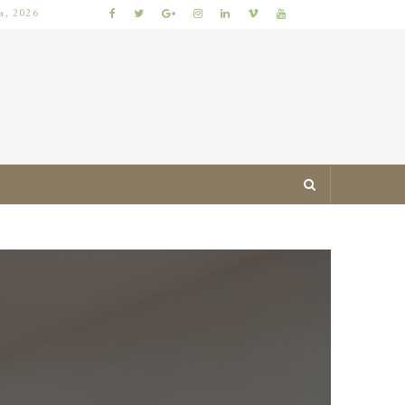
ia, 2026
JAK ZAPROJEKTOWAĆ MIESZKANIE ŁATWE DO UTRZYMANIA W PORZĄDKU: PRAKTYCZNE ZASADY I SPRAWDZONE TRIKI