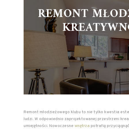
REMONT MŁODZ
KREATYWNO
Remont młodzieżowego klubu to nie tylko kwestia este
ludzi. W odpowiednio zaprojektowanej przestrzeni krea
umiejętności. Nowoczesne
wnętrza
potrafią przyciągnąć