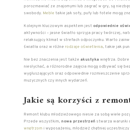
porozmawiać ze znajomymi lub zagrać w gry, są niezbę
swobody.
Meble
takie jak sofy, pufy lub fotele mogą z
Kolejnym kluczowym aspektem jest
odpowiednie oświe
aktywności – jasne światło sprzyja pracy twórczej, n
relaksujący klimat w strefach odpoczynku. Warto zain
światła oraz w różne
rodzaje oświetlenia
, takie jak pu
Nie bez znaczenia jest także
akustyka
wnętrza. Dobre 
niesłychać, a różnorodne zajęcia mogą odbywać się b
wygłuszających oraz odpowiednie rozmieszczenie sprz
muzycznych czy innych wydarzeń.
Jakie są korzyści z remon
Remont klubu młodzieżowego niesie za sobą wiele pozy
Przede wszystkim,
nowa przestrzeń
stwarza warunki 
wnętrzom
i wyposażeniu, młodzież chętniej uczestnicz