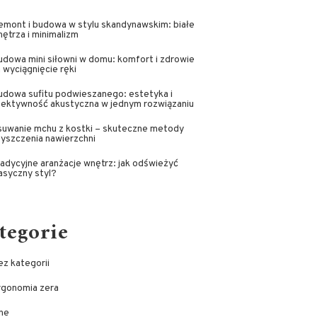
emont i budowa w stylu skandynawskim: białe
ętrza i minimalizm
dowa mini siłowni w domu: komfort i zdrowie
 wyciągnięcie ręki
udowa sufitu podwieszanego: estetyka i
fektywność akustyczna w jednym rozwiązaniu
suwanie mchu z kostki – skuteczne metody
yszczenia nawierzchni
adycyjne aranżacje wnętrz: jak odświeżyć
asyczny styl?
tegorie
z kategorii
rgonomia zera
ne