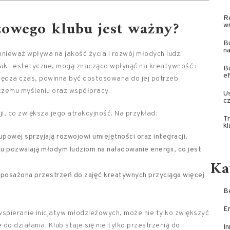
R
owego klubu jest ważny?
wn
Bu
na
nieważ wpływa na jakość życia i rozwój młodych ludzi.
ak i estetyczne, mogą znacząco wpłynąć na kreatywność i
B
e
pędza czas, powinna być dostosowana do jej potrzeb i
czemu myśleniu oraz współpracy.
U
cz
i, co zwiększa jego atrakcyjność. Na przykład:
Tr
kl
rupowej sprzyjają rozwojowi umiejętności oraz integracji.
 pozwalają młodym ludziom na naładowanie energii, co jest
Ka
posażona przestrzeń do zajęć kreatywnych przyciąga więcej
Be
E
spieranie inicjatyw młodzieżowych, może nie tylko zwiększyć
 do działania. Klub staje się nie tylko przestrzenią do
In