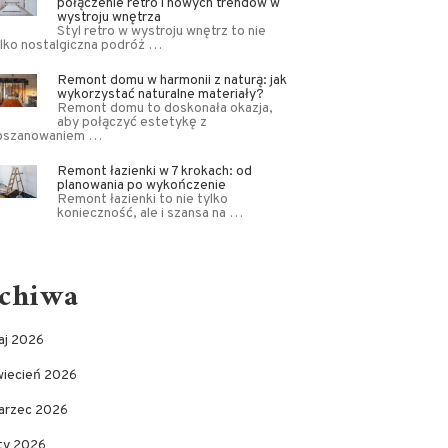
połączenie retro i nowych trendów w
wystroju wnętrza
Styl retro w wystroju wnętrz to nie
lko nostalgiczna podróż …
Remont domu w harmonii z naturą: jak
wykorzystać naturalne materiały?
Remont domu to doskonała okazja,
aby połączyć estetykę z
oszanowaniem …
Remont łazienki w 7 krokach: od
planowania po wykończenie
Remont łazienki to nie tylko
konieczność, ale i szansa na …
chiwa
aj 2026
wiecień 2026
arzec 2026
uty 2026