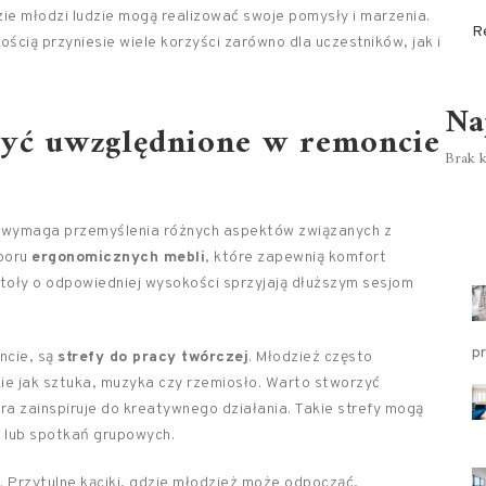
ie młodzi ludzie mogą realizować swoje pomysły i marzenia.
R
ścią przyniesie wiele korzyści zarówno dla uczestników, jak i
Na
być uwzględnione w remoncie
Brak k
 wymaga przemyślenia różnych aspektów związanych z
yboru
ergonomicznych mebli
, które zapewnią komfort
stoły o odpowiedniej wysokości sprzyjają dłuższym sesjom
p
ncie, są
strefy do pracy twórczej
. Młodzież często
kie jak sztuka, muzyka czy rzemiosło. Warto stworzyć
ra zainspiruje do kreatywnego działania. Takie strefy mogą
 lub spotkań grupowych.
. Przytulne kąciki, gdzie młodzież może odpocząć,