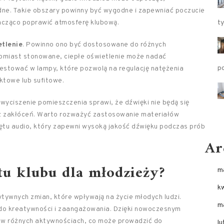
dne. Takie obszary powinny być wygodne i zapewniać poczucie
nacząco poprawić atmosferę klubową.
ty
tlenie
. Powinno ono być dostosowane do różnych
atomiast stonowane, ciepłe oświetlenie może nadać
p
westować w lampy, które pozwolą na regulację natężenia
nktowe lub sufitowe.
wyciszenie pomieszczenia sprawi, że dźwięki nie będą się
ez zakłóceń. Warto rozważyć zastosowanie materiałów
ętu audio, który zapewni wysoką jakość dźwięku podczas prób
Ar
tu klubu dla młodzieży?
m
k
tywnych zmian, które wpływają na życie młodych ludzi.
m
do kreatywności i zaangażowania. Dzięki nowoczesnym
y w różnych aktywnościach, co może prowadzić do
l