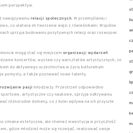
akiem perspektyw.
s
eż nawiązywaniu
relacji społecznych
. W przemyślanej i
l
towo, co ułatwia im tworzenie więzi z rówieśnikami. Wspólne
w
iach sprzyja budowaniu pozytywnych relacji oraz rozwojowi
c
p
emoncie mogą stać się miejscem
organizacji wydarzeń
dzanie koncertów, wystaw czy warsztatów artystycznych, co
s
pulsem do aktywnego uczestnictwa w życiu kulturalnym
g
oje pomysły, a także poznawać nowe talenty.
li
rozwijanie pasji
młodzieży. Przestrzeń odpowiednio
c
 sportowe, artystyczne czy naukowe, sprzyja odkrywaniu
wać różnorodne domeny, co z kolei wpływa na ich przyszłe
m
k
o zmiana estetyczna, ale również inwestycja w przyszłość
m
cem, gdzie młodzież może się rozwijać, realizować swoje