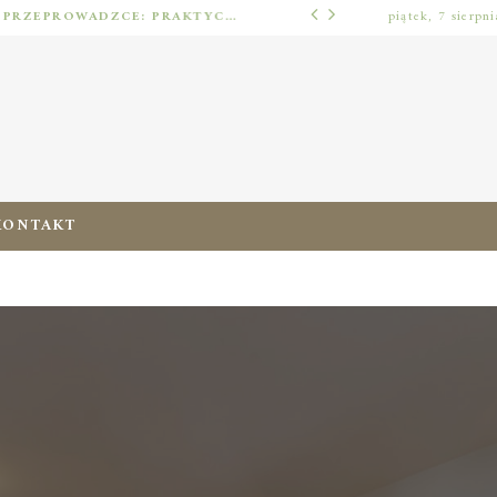
JAK URZĄDZIĆ MIESZKANIE PO PRZEPROWADZCE: PRAKTYCZNY PLAN OD ROZPAKOWANIA DO PRZYTULNEJ PRZESTRZENI
piątek, 7 sierpn
ERGONOMIA ZERA
KONTAKT