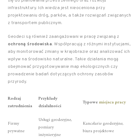
się do planowania przestrzennego oraz rozwoju
infrastruktury. Ich wiedza jest nieoceniona przy
projektowaniu dróg, parków, a także rozwiązań związanych
z transportem publicznym.
Geodeci są również zaangażowani w pracę związaną z
ochroną środowiska
. Współpracują z różnymi instytucjami,
aby monitorować zmiany w krajobrazie oraz analizować ich
wpływ na środowisko naturalne. Takie działania mogą
obejmować przygotowywanie map ekologicznych czy
prowadzenie badań dotyczących ochrony zasobów
przyrody.
Rodzaj
Przykłady
Typowe
miejsca pracy
zatrudnienia
działalności
Usługi geodezyjne,
Firmy
Kancelarie geodezyjne,
pomiary
prywatne
biura projektowe
inżynieryjne