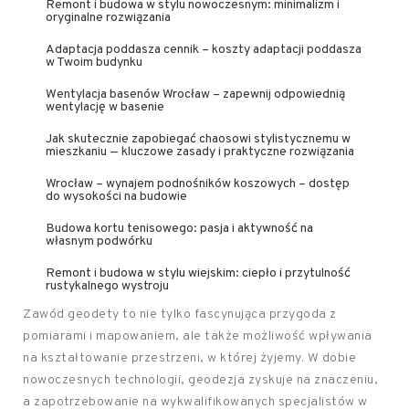
Remont i budowa w stylu nowoczesnym: minimalizm i
oryginalne rozwiązania
Adaptacja poddasza cennik – koszty adaptacji poddasza
w Twoim budynku
Wentylacja basenów Wrocław – zapewnij odpowiednią
wentylację w basenie
Jak skutecznie zapobiegać chaosowi stylistycznemu w
mieszkaniu — kluczowe zasady i praktyczne rozwiązania
Wrocław – wynajem podnośników koszowych – dostęp
do wysokości na budowie
Budowa kortu tenisowego: pasja i aktywność na
własnym podwórku
Remont i budowa w stylu wiejskim: ciepło i przytulność
rustykalnego wystroju
Zawód geodety to nie tylko fascynująca przygoda z
pomiarami i mapowaniem, ale także możliwość wpływania
na kształtowanie przestrzeni, w której żyjemy. W dobie
nowoczesnych technologii, geodezja zyskuje na znaczeniu,
a zapotrzebowanie na wykwalifikowanych specjalistów w