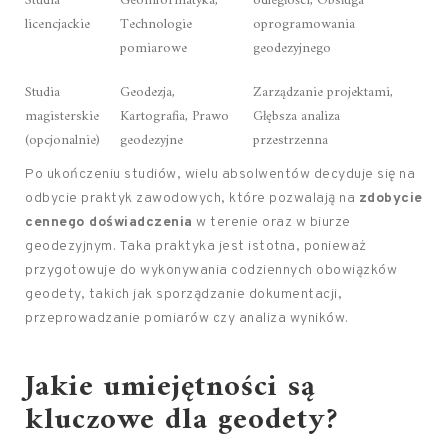
Studia
Geoinformatyka,
odległości, Obsługa
licencjackie
Technologie
oprogramowania
pomiarowe
geodezyjnego
Studia
Geodezja,
Zarządzanie projektami,
magisterskie
Kartografia, Prawo
Głębsza analiza
(opcjonalnie)
geodezyjne
przestrzenna
Po ukończeniu studiów, wielu absolwentów decyduje się na
odbycie praktyk zawodowych, które pozwalają na
zdobycie
cennego doświadczenia
w terenie oraz w biurze
geodezyjnym. Taka praktyka jest istotna, ponieważ
przygotowuje do wykonywania codziennych obowiązków
geodety, takich jak sporządzanie dokumentacji,
przeprowadzanie pomiarów czy analiza wyników.
Jakie umiejętności są
kluczowe dla geodety?