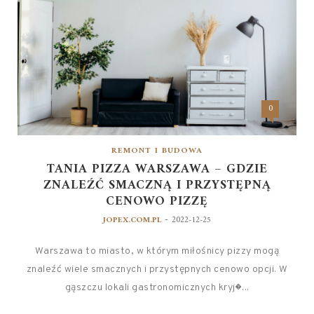
0
REMONT I BUDOWA
TANIA PIZZA WARSZAWA – GDZIE
ZNALEŹĆ SMACZNĄ I PRZYSTĘPNĄ
CENOWO PIZZĘ
-
JOPEX.COM.PL
2022-12-25
Warszawa to miasto, w którym miłośnicy pizzy mogą
znaleźć wiele smacznych i przystępnych cenowo opcji. W
gąszczu lokali gastronomicznych kryj�...