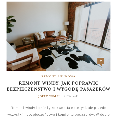
0
REMONT I BUDOWA
REMONT WINDY: JAK POPRAWIĆ
BEZPIECZEŃSTWO I WYGODĘ PASAŻERÓW
-
JOPEX.COM.PL
2022-12-13
Remont windy to nie tylko kwestia estetyki, ale przede
wszystkim bezpieczeństwa i komfortu pasażerów. W dobie