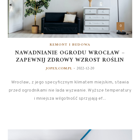
0
REMONT I BUDOWA
NAWADNIANIE OGRODU WROCŁAW –
ZAPEWNIJ ZDROWY WZROST ROŚLIN
-
JOPEX.COM.PL
2022-12-20
Wrocław, z jego specyficznym klimatem miejskim, stawia
przed ogrodnikami nie lada wyzwanie. Wyższe temperatury
i mniejsza wilgotność sprzyjają ef...