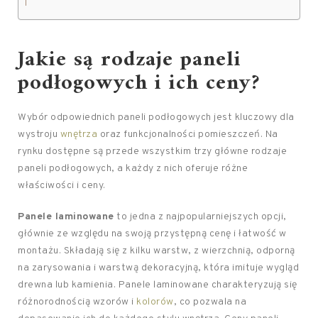
Jakie są rodzaje paneli
podłogowych i ich ceny?
Wybór odpowiednich paneli podłogowych jest kluczowy dla
wystroju
wnętrza
oraz funkcjonalności pomieszczeń. Na
rynku dostępne są przede wszystkim trzy główne rodzaje
paneli podłogowych, a każdy z nich oferuje różne
właściwości i ceny.
Panele laminowane
to jedna z najpopularniejszych opcji,
głównie ze względu na swoją przystępną cenę i łatwość w
montażu. Składają się z kilku warstw, z wierzchnią, odporną
na zarysowania i warstwą dekoracyjną, która imituje wygląd
drewna lub kamienia. Panele laminowane charakteryzują się
różnorodnością wzorów i
kolorów
, co pozwala na