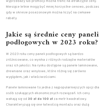
wyprzedaży lub promocji można trafić na atrakcyjne ceny.
Miesiące letnie mogą być mniej korzystne cenowo, podczas
gdy w okresie posezonowym można liczyć na ciekawe
rabaty.
Jakie są średnie ceny paneli
podłogowych w 2023 roku?
W 2023 roku ceny paneli podłogowych są bardzo
zróżnicowane, co wynika z różnych rodzajów materiałów
oraz ich jakości. Na rynku dostępne są panele laminowane,
drewniane oraz winylowe, które różnią się zarówno
wyglądem, jak i właściwościami.
Panele laminowane to jedna z najpopularniejszych opcji dla
osób szukających ekonomicznych rozwiązań. Ich ceny
wahają się od
30 zł do 100 zł
za metr kwadratowy.
Charakteryzują się one łatwością montażu oraz dużą