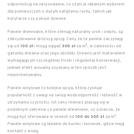
odpornością na zarysowania, co czyni je idealnym wyborem
dla pomieszczeń o dużym natężeniu ruchu, takich jak
korytarze czy pokoje dzienne.
Panele drewniane, które oferują naturalny urok i ciepło, są
zdecydowanie droższą opcją. Ceny za te panele zaczynają
się od
100 zł
i mogą sięgać
300 zł
za m², w zależności od
gatunku drewna oraz jego obróbki. Drewno jest materiałem
wymagającym szczególnej troski i regularnej konserwacji,
jednak efekt wizualny uzyskany w ten sposób jest
nieporównywalny.
Panele winylowe to kolejna opcja, która zyskuje
popularność z uwagi na swoją wodoodporność i łatwość w
utrzymaniu czystości. Ich ceny również plasują się w
podobnym zakresie co panele drewniane, co oznacza, że
mogą być oferowane w cenach od
100 do 300 zł
za m².
Panele winylowe są idealne do kuchni i łazienek, gdzie mają
kontakt z wodą.