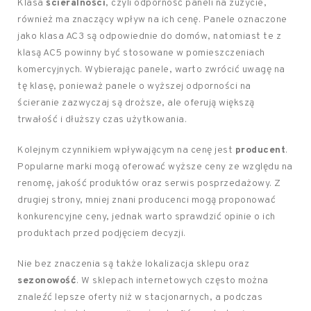
Klasa
ścieralności
, czyli odporność paneli na zużycie,
również ma znaczący wpływ na ich cenę. Panele oznaczone
jako klasa AC3 są odpowiednie do domów, natomiast te z
klasą AC5 powinny być stosowane w pomieszczeniach
komercyjnych. Wybierając panele, warto zwrócić uwagę na
tę klasę, ponieważ panele o wyższej odporności na
ścieranie zazwyczaj są droższe, ale oferują większą
trwałość i dłuższy czas użytkowania.
Kolejnym czynnikiem wpływającym na cenę jest
producent
.
Popularne marki mogą oferować wyższe ceny ze względu na
renomę, jakość produktów oraz serwis posprzedażowy. Z
drugiej strony, mniej znani producenci mogą proponować
konkurencyjne ceny, jednak warto sprawdzić opinie o ich
produktach przed podjęciem decyzji.
Nie bez znaczenia są także lokalizacja sklepu oraz
sezonowość
. W sklepach internetowych często można
znaleźć lepsze oferty niż w stacjonarnych, a podczas