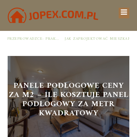
E: PRAKTYCZNY PLAN OD ROZPAKOWANIA DO PRZYTULNEJ PRZESTRZENI
JAK ZAPROJEKTOWAĆ MIESZKANIE ŁATWE DO UTRZYMANIA W PORZĄDKU: PRAKTYCZNE ZASADY I SPRAWDZONE TRIKI
PANELE PODŁOGOWE CENY
ZA M2 – ILE KOSZTUJE PANEL
PODŁOGOWY ZA METR
KWADRATOWY