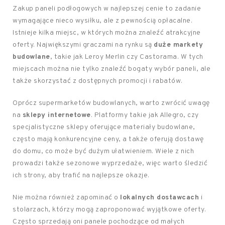
Zakup paneli podłogowych w najlepszej cenie to zadanie
wymagające nieco wysiłku, ale z pewnością opłacalne.
Istnieje kilka miejsc, w których można znaleźć atrakcyjne
oferty. Największymi graczami na rynku są
duże markety
budowlane
, takie jak Leroy Merlin czy Castorama. W tych
miejscach można nie tylko znaleźć bogaty wybór paneli, ale
także skorzystać z dostępnych promocji i rabatów.
Oprócz supermarketów budowlanych, warto zwrócić uwagę
na
sklepy internetowe
. Platformy takie jak Allegro, czy
specjalistyczne sklepy oferujące materiały budowlane,
często mają konkurencyjne ceny, a także oferują dostawę
do domu, co może być dużym ułatwieniem. Wiele z nich
prowadzi także sezonowe wyprzedaże, więc warto śledzić
ich strony, aby trafić na najlepsze okazje.
Nie można również zapominać o
lokalnych dostawcach
i
stolarzach, którzy mogą zaproponować wyjątkowe oferty.
Często sprzedają oni panele pochodzące od małych