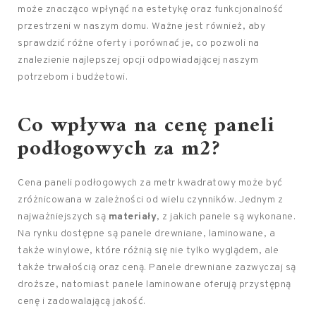
może znacząco wpłynąć na estetykę oraz funkcjonalność
przestrzeni w naszym domu. Ważne jest również, aby
sprawdzić różne oferty i porównać je, co pozwoli na
znalezienie najlepszej opcji odpowiadającej naszym
potrzebom i budżetowi.
Co wpływa na cenę paneli
podłogowych za m2?
Cena paneli podłogowych za metr kwadratowy może być
zróżnicowana w zależności od wielu czynników. Jednym z
najważniejszych są
materiały
, z jakich panele są wykonane.
Na rynku dostępne są panele drewniane, laminowane, a
także winylowe, które różnią się nie tylko wyglądem, ale
także trwałością oraz ceną. Panele drewniane zazwyczaj są
droższe, natomiast panele laminowane oferują przystępną
cenę i zadowalającą jakość.