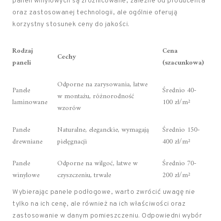
paneli winylowych są zróżnicowane, zależne od producenta
oraz zastosowanej technologii, ale ogólnie oferują
korzystny stosunek ceny do jakości.
Rodzaj
Cena
Cechy
paneli
(szacunkowa)
Odporne na zarysowania, łatwe
Panele
Średnio 40-
w montażu, różnorodność
laminowane
100 zł/m²
wzorów
Panele
Naturalne, eleganckie, wymagają
Średnio 150-
drewniane
pielęgnacji
400 zł/m²
Panele
Odporne na wilgoć, łatwe w
Średnio 70-
winylowe
czyszczeniu, trwałe
200 zł/m²
Wybierając panele podłogowe, warto zwrócić uwagę nie
tylko na ich cenę, ale również na ich właściwości oraz
zastosowanie w danym pomieszczeniu. Odpowiedni wybór