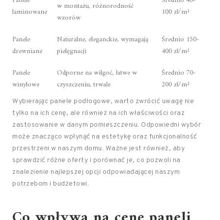
Panele
Średnio 40-
w montażu, różnorodność
laminowane
100 zł/m²
wzorów
Panele
Naturalne, eleganckie, wymagają
Średnio 150-
drewniane
pielęgnacji
400 zł/m²
Panele
Odporne na wilgoć, łatwe w
Średnio 70-
winylowe
czyszczeniu, trwałe
200 zł/m²
Wybierając panele podłogowe, warto zwrócić uwagę nie
tylko na ich cenę, ale również na ich właściwości oraz
zastosowanie w danym pomieszczeniu. Odpowiedni wybór
może znacząco wpłynąć na estetykę oraz funkcjonalność
przestrzeni w naszym domu. Ważne jest również, aby
sprawdzić różne oferty i porównać je, co pozwoli na
znalezienie najlepszej opcji odpowiadającej naszym
potrzebom i budżetowi.
Co wpływa na cenę paneli