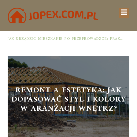
JAK URZĄDZIĆ MIESZKANIE PO PRZEPROWADZCE: PRAKTYCZNY PLAN OD ROZPAKOWANIA DO PRZYTULNEJ PRZESTRZENI
JAK ZAPROJEKTOWAĆ MIESZKANIE ŁATWE DO UTRZYMANIA W POR
REMONT A ESTETYKA: JAK
DOPASOWAĆ STYL I KOLORY
W ARANŻACJI WNĘTRZ?