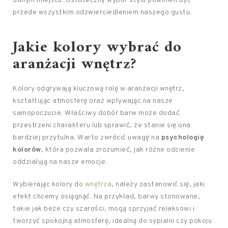
danym miejscu. Ostateczny wybór stylu powinien być
przede wszystkim odzwierciedleniem naszego gustu.
Jakie kolory wybrać do
aranżacji wnętrz?
Kolory odgrywają kluczową rolę w aranżacji wnętrz,
kształtując atmosferę oraz wpływając na nasze
samopoczucie. Właściwy dobór barw może dodać
przestrzeni charakteru lub sprawić, że stanie się ona
bardziej przytulna. Warto zwrócić uwagę na
psychologię
kolorów
, która pozwala zrozumieć, jak różne odcienie
oddziałują na nasze emocje.
Wybierając kolory do
wnętrza
, należy zastanowić się, jaki
efekt chcemy osiągnąć. Na przykład, barwy stonowane,
takie jak beże czy szarości, mogą sprzyjać relaksowi i
tworzyć spokojną atmosferę, idealną do sypialni czy pokoju