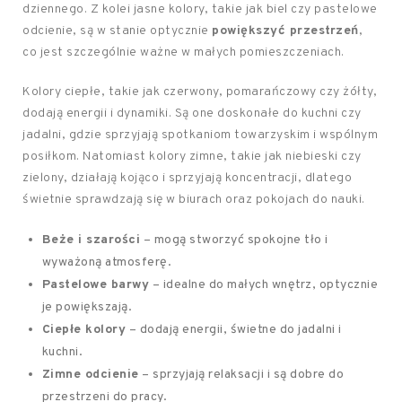
dziennego. Z kolei jasne kolory, takie jak biel czy pastelowe
odcienie, są w stanie optycznie
powiększyć przestrzeń
,
co jest szczególnie ważne w małych pomieszczeniach.
Kolory ciepłe, takie jak czerwony, pomarańczowy czy żółty,
dodają energii i dynamiki. Są one doskonałe do kuchni czy
jadalni, gdzie sprzyjają spotkaniom towarzyskim i wspólnym
posiłkom. Natomiast kolory zimne, takie jak niebieski czy
zielony, działają kojąco i sprzyjają koncentracji, dlatego
świetnie sprawdzają się w biurach oraz pokojach do nauki.
Beże i szarości
– mogą stworzyć spokojne tło i
wyważoną atmosferę.
Pastelowe barwy
– idealne do małych wnętrz, optycznie
je powiększają.
Ciepłe kolory
– dodają energii, świetne do jadalni i
kuchni.
Zimne odcienie
– sprzyjają relaksacji i są dobre do
przestrzeni do pracy.