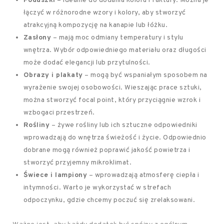
Poduszki
– idealne do dodania koloru i faktury. Można je
łączyć w różnorodne wzory i kolory, aby stworzyć
atrakcyjną kompozycję na kanapie lub łóżku.
Zasłony
– mają moc odmiany temperatury i stylu
wnętrza. Wybór odpowiedniego materiału oraz długości
może dodać elegancji lub przytulności.
Obrazy i plakaty
– mogą być wspaniałym sposobem na
wyrażenie swojej osobowości. Wieszając prace sztuki,
można stworzyć focal point, który przyciągnie wzrok i
wzbogaci przestrzeń.
Rośliny
– żywe rośliny lub ich sztuczne odpowiedniki
wprowadzają do wnętrza świeżość i życie. Odpowiednio
dobrane mogą również poprawić jakość powietrza i
stworzyć przyjemny mikroklimat.
Świece i lampiony
– wprowadzają atmosferę ciepła i
intymności. Warto je wykorzystać w strefach
odpoczynku, gdzie chcemy poczuć się zrelaksowani.