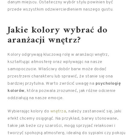
danym miejscu. Ostateczny wybór stylu powinien być
przede wszystkim odzwierciedleniem naszego gustu.
Jakie kolory wybrać do
aranżacji wnętrz?
Kolory odgrywają kluczową rolę w aranżacji wnętrz,
kształtując atmosferę oraz wpływając na nasze
samopoczucie. Właściwy dobór barw może dodać
przestrzeni charakteru lub sprawić, że stanie się ona
bardziej przytulna. Warto zwrócić uwagę na
psychologię
kolorów
, która pozwala zrozumieć, jak różne odcienie
oddziałują na nasze emocje.
Wybierając kolory do
wnętrza
, należy zastanowić się, jaki
efekt chcemy osiągnąć. Na przykład, barwy stonowane,
takie jak beże czy szarości, mogą sprzyjać relaksowi i
tworzyć spokojną atmosferę, idealną do sypialni czy pokoju