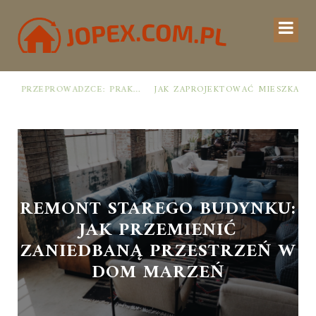
E: PRAKTYCZNY PLAN OD ROZPAKOWANIA DO PRZYTULNEJ PRZESTRZENI
JAK ZAPROJEKTOWAĆ MIESZKANIE ŁATWE DO UTRZYMANIA W PORZĄDKU: PRAKTYCZNE ZASADY I SPRAWDZONE TRIKI
REMONT STAREGO BUDYNKU:
JAK PRZEMIENIĆ
ZANIEDBANĄ PRZESTRZEŃ W
DOM MARZEŃ