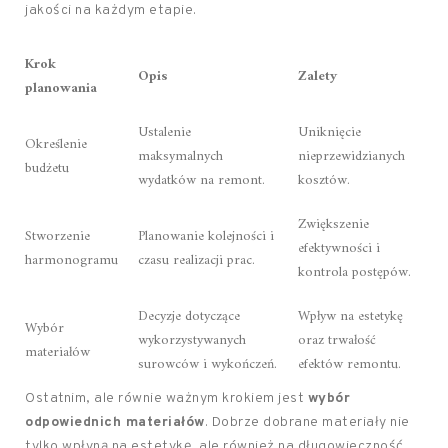
jakości na każdym etapie.
Krok
Opis
Zalety
planowania
Ustalenie
Uniknięcie
Określenie
maksymalnych
nieprzewidzianych
budżetu
wydatków na remont.
kosztów.
Zwiększenie
Stworzenie
Planowanie kolejności i
efektywności i
harmonogramu
czasu realizacji prac.
kontrola postępów.
Decyzje dotyczące
Wpływ na estetykę
Wybór
wykorzystywanych
oraz trwałość
materiałów
surowców i wykończeń.
efektów remontu.
Ostatnim, ale równie ważnym krokiem jest
wybór
odpowiednich materiałów
. Dobrze dobrane materiały nie
tylko wpłyną na estetykę, ale również na długowieczność