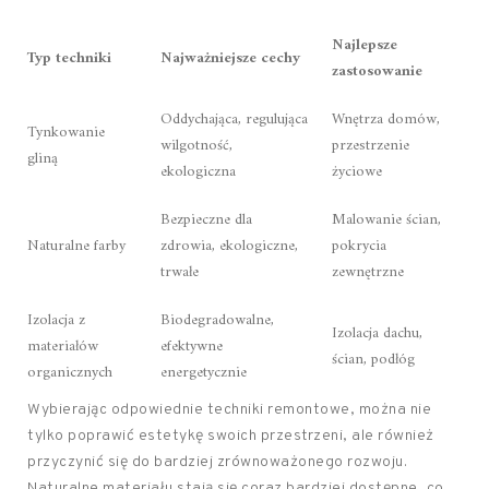
Najlepsze
Typ techniki
Najważniejsze cechy
zastosowanie
Oddychająca, regulująca
Wnętrza domów,
Tynkowanie
wilgotność,
przestrzenie
gliną
ekologiczna
życiowe
Bezpieczne dla
Malowanie ścian,
Naturalne farby
zdrowia, ekologiczne,
pokrycia
trwałe
zewnętrzne
Izolacja z
Biodegradowalne,
Izolacja dachu,
materiałów
efektywne
ścian, podłóg
organicznych
energetycznie
Wybierając odpowiednie techniki remontowe, można nie
tylko poprawić estetykę swoich przestrzeni, ale również
przyczynić się do bardziej zrównoważonego rozwoju.
Naturalne materiału stają się coraz bardziej dostępne, co