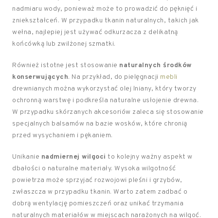
nadmiaru wody, ponieważ może to prowadzić do pęknięć i
zniekształceń. W przypadku tkanin naturalnych, takich jak
wełna, najlepiej jest używać odkurzacza z delikatną
końcówką lub zwilżonej szmatki.
Również istotne jest stosowanie
naturalnych środków
konserwujących
. Na przykład, do pielęgnacji
mebli
drewnianych można wykorzystać olej lniany, który tworzy
ochronną warstwę i podkreśla naturalne usłojenie drewna.
W przypadku skórzanych akcesoriów zaleca się stosowanie
specjalnych balsamów na bazie wosków, które chronią
przed wysychaniem i pękaniem.
Unikanie
nadmiernej wilgoci
to kolejny ważny aspekt w
dbałości o naturalne materiały. Wysoka wilgotność
powietrza może sprzyjać rozwojowi pleśni i grzybów,
zwłaszcza w przypadku tkanin. Warto zatem zadbać o
dobrą wentylację pomieszczeń oraz unikać trzymania
naturalnych materiałów w miejscach narażonych na wilgoć.