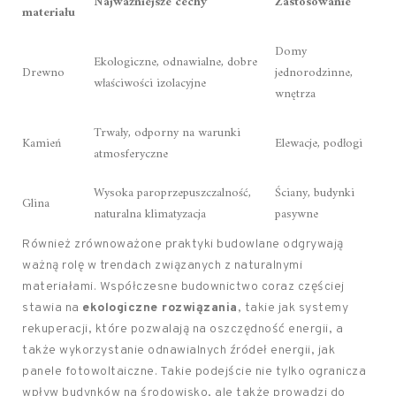
Najważniejsze cechy
Zastosowanie
materiału
Domy
Ekologiczne, odnawialne, dobre
Drewno
jednorodzinne,
właściwości izolacyjne
wnętrza
Trwały, odporny na warunki
Kamień
Elewacje, podłogi
atmosferyczne
Wysoka paroprzepuszczalność,
Ściany, budynki
Glina
naturalna klimatyzacja
pasywne
Również zrównoważone praktyki budowlane odgrywają
ważną rolę w trendach związanych z naturalnymi
materiałami. Współczesne budownictwo coraz częściej
stawia na
ekologiczne rozwiązania
, takie jak systemy
rekuperacji, które pozwalają na oszczędność energii, a
także wykorzystanie odnawialnych źródeł energii, jak
panele fotowoltaiczne. Takie podejście nie tylko ogranicza
wpływ budynków na środowisko, ale także prowadzi do