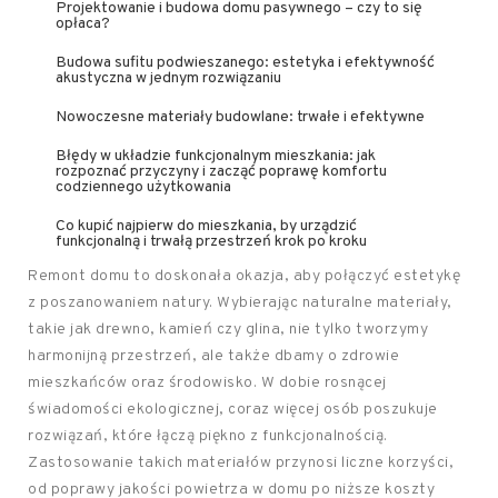
Projektowanie i budowa domu pasywnego – czy to się
opłaca?
Budowa sufitu podwieszanego: estetyka i efektywność
akustyczna w jednym rozwiązaniu
Nowoczesne materiały budowlane: trwałe i efektywne
Błędy w układzie funkcjonalnym mieszkania: jak
rozpoznać przyczyny i zacząć poprawę komfortu
codziennego użytkowania
Co kupić najpierw do mieszkania, by urządzić
funkcjonalną i trwałą przestrzeń krok po kroku
Remont domu to doskonała okazja, aby połączyć estetykę
z poszanowaniem natury. Wybierając naturalne materiały,
takie jak drewno, kamień czy glina, nie tylko tworzymy
harmonijną przestrzeń, ale także dbamy o zdrowie
mieszkańców oraz środowisko. W dobie rosnącej
świadomości ekologicznej, coraz więcej osób poszukuje
rozwiązań, które łączą piękno z funkcjonalnością.
Zastosowanie takich materiałów przynosi liczne korzyści,
od poprawy jakości powietrza w domu po niższe koszty