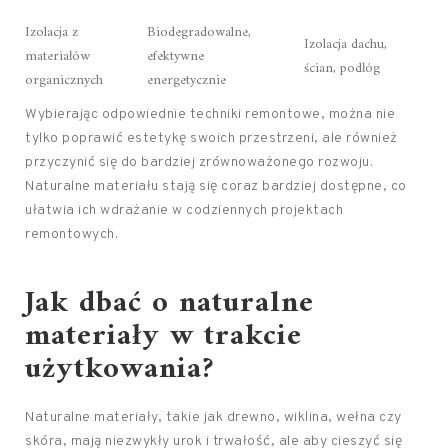
Izolacja z
Biodegradowalne,
Izolacja dachu,
materiałów
efektywne
ścian, podłóg
organicznych
energetycznie
Wybierając odpowiednie techniki remontowe, można nie
tylko poprawić estetykę swoich przestrzeni, ale również
przyczynić się do bardziej zrównoważonego rozwoju.
Naturalne materiału stają się coraz bardziej dostępne, co
ułatwia ich wdrażanie w codziennych projektach
remontowych.
Jak dbać o naturalne
materiały w trakcie
użytkowania?
Naturalne materiały, takie jak drewno, wiklina, wełna czy
skóra, mają niezwykły urok i trwałość, ale aby cieszyć się