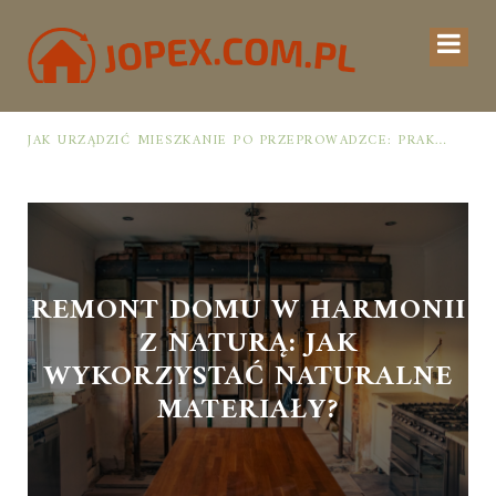
JAK URZĄDZIĆ MIESZKANIE PO PRZEPROWADZCE: PRAKTYCZNY PLAN OD ROZPAKOWANIA DO PRZYTULNEJ PRZESTRZENI
REMONT DOMU W HARMONII
Z NATURĄ: JAK
WYKORZYSTAĆ NATURALNE
MATERIAŁY?