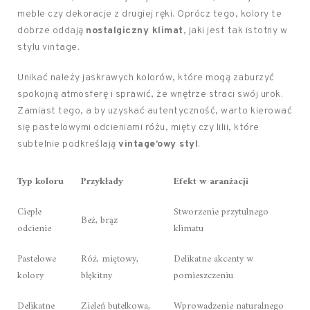
meble czy dekoracje z drugiej ręki. Oprócz tego, kolory te
dobrze oddają
nostalgiczny klimat
, jaki jest tak istotny w
stylu vintage.
Unikać należy jaskrawych kolorów, które mogą zaburzyć
spokojną atmosferę i sprawić, że wnętrze straci swój urok.
Zamiast tego, a by uzyskać autentyczność, warto kierować
się pastelowymi odcieniami różu, mięty czy lilii, które
subtelnie podkreślają
vintage’owy styl
.
Typ koloru
Przykłady
Efekt w aranżacji
Ciepłe
Stworzenie przytulnego
Beż, brąz
odcienie
klimatu
Pastelowe
Róż, miętowy,
Delikatne akcenty w
kolory
błękitny
pomieszczeniu
Delikatne
Zieleń butelkowa,
Wprowadzenie naturalnego