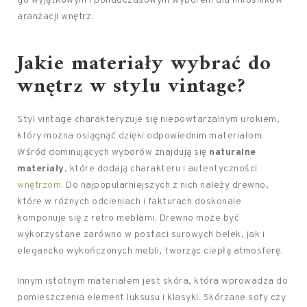
go wyjątkowym i ponadczasowym wyborem dla miłośników
aranżacji wnętrz.
Jakie materiały wybrać do
wnętrz w stylu vintage?
Styl vintage charakteryzuje się niepowtarzalnym urokiem,
który można osiągnąć dzięki odpowiednim materiałom.
Wśród dominujących wyborów znajdują się
naturalne
materiały
, które dodają charakteru i autentyczności
wnętrzom
. Do najpopularniejszych z nich należy drewno,
które w różnych odcieniach i fakturach doskonale
komponuje się z retro meblami. Drewno może być
wykorzystane zarówno w postaci surowych belek, jak i
elegancko wykończonych mebli, tworząc ciepłą atmosferę.
Innym istotnym materiałem jest skóra, która wprowadza do
pomieszczenia element luksusu i klasyki. Skórzane sofy czy