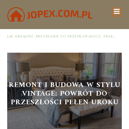
JAK URZĄDZIĆ MIESZKANIE PO PRZEPROWADZCE: PRAKTYCZNY PLAN OD ROZPAKOWANIA DO PRZYTULNEJ PRZESTRZENI
REMONT I BUDOWA W STYLU
VINTAGE: POWRÓT DO
PRZESZŁOŚCI PEŁEN UROKU