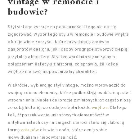
vintage w remoncie i
budowie?
Styl vintage zyskuje na popularności i tego nie da się
zignorować. Wybór tego stylu w remoncie i budowie wnętrz
oferuje wiele korzyści, które przyciągają zarówno
pasjonatów designu, jak i osoby pragnące stworzyć ciepłą i
przytulną atmosferę. Styl ten wyróżnia się unikalnym
połączeniem estetyki z historią, co sprawia, że każde
wnętrze ma swój niepowtarzalny charakter.
W skrócie, wybierając styl vintage, można wprowadzić do
swojego domu elementy, które podkreślają osobiste gusta i
wspomnienia. Meble i dekoracje z minionych lat często niosą
ze sobą historię, co dodaje ciepła każde
wnętrzu
. Dlatego
też, **poszukiwanie unikatowych elementów** w
antykwariatach czy na targach staroci stało się ulubioną
formą
zakupów
dla wielu osób, które cenią sobie
indywidualizm i niepowtarzalność.