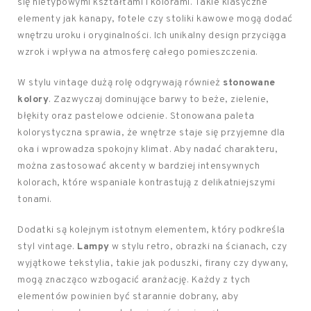
się nietypowymi kształtami i kolorami. Takie klasyczne
elementy jak kanapy, fotele czy stoliki kawowe mogą dodać
wnętrzu uroku i oryginalności. Ich unikalny design przyciąga
wzrok i wpływa na atmosferę całego pomieszczenia.
W stylu vintage dużą rolę odgrywają również
stonowane
kolory
. Zazwyczaj dominujące barwy to beże, zielenie,
błękity oraz pastelowe odcienie. Stonowana paleta
kolorystyczna sprawia, że wnętrze staje się przyjemne dla
oka i wprowadza spokojny klimat. Aby nadać charakteru,
można zastosować akcenty w bardziej intensywnych
kolorach, które wspaniale kontrastują z delikatniejszymi
tonami.
Dodatki są kolejnym istotnym elementem, który podkreśla
styl vintage.
Lampy
w stylu retro, obrazki na ścianach, czy
wyjątkowe tekstylia, takie jak poduszki, firany czy dywany,
mogą znacząco wzbogacić aranżację. Każdy z tych
elementów powinien być starannie dobrany, aby