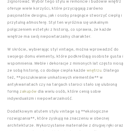
zignorować. Wybór tego stylu w remoncie i budowie wnętrz
oferuje wiele korzyści, które przyciągają zarówno
pasjonatów designu, jak i osoby pragnące stworzyć ciepłą i
przytulną atmosferę. Styl ten wyróżnia się unikalnym
połączeniem estetyki z historią, co sprawia, że każde
wnętrze ma swój niepowtarzalny charakter.
W skrócie, wybierając styl vintage, można wprowadzić do
swojego domu elementy, które podkreślają osobiste gusta i
wspomnienia. Meble i dekoracje z minionych lat często niosą
ze sobą historię, co dodaje ciepła każde
wnętrzu
. Dlatego
też, **poszukiwanie unikatowych elementów** w
antykwariatach czy na targach staroci stało się ulubioną
formą
zakupów
dla wielu osób, które cenią sobie
indywidualizm i niepowtarzalność.
Dodatkowym atutem stylu vintage są **ekologiczne
rozwiązania**, które zyskują na znaczeniu w obecnej
architekturze. Wykorzystanie materiałów z drugiej ręki oraz