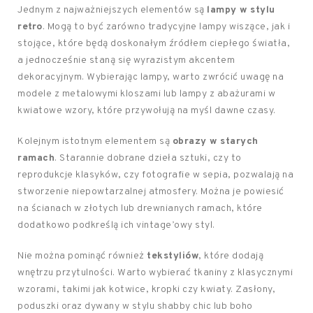
Jednym z najważniejszych elementów są
lampy w stylu
retro
. Mogą to być zarówno tradycyjne lampy wiszące, jak i
stojące, które będą doskonałym źródłem ciepłego światła,
a jednocześnie staną się wyrazistym akcentem
dekoracyjnym. Wybierając lampy, warto zwrócić uwagę na
modele z metalowymi kloszami lub lampy z abażurami w
kwiatowe wzory, które przywołują na myśl dawne czasy.
Kolejnym istotnym elementem są
obrazy w starych
ramach
. Starannie dobrane dzieła sztuki, czy to
reprodukcje klasyków, czy fotografie w sepia, pozwalają na
stworzenie niepowtarzalnej atmosfery. Można je powiesić
na ścianach w złotych lub drewnianych ramach, które
dodatkowo podkreślą ich vintage’owy styl.
Nie można pominąć również
tekstyliów
, które dodają
wnętrzu przytulności. Warto wybierać tkaniny z klasycznymi
wzorami, takimi jak kotwice, kropki czy kwiaty. Zasłony,
poduszki oraz dywany w stylu shabby chic lub boho