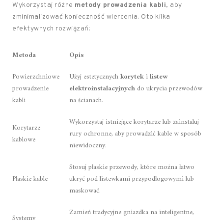
Wykorzystaj różne
metody prowadzenia kabli
, aby
zminimalizować konieczność wiercenia. Oto kilka
efektywnych rozwiązań:
Metoda
Opis
Powierzchniowe
Użyj estetycznych
korytek
i
listew
prowadzenie
elektroinstalacyjnych
do ukrycia przewodów
kabli
na ścianach.
Wykorzystaj istniejące korytarze lub zainstaluj
Korytarze
rury ochronne, aby prowadzić kable w sposób
kablowe
niewidoczny.
Stosuj płaskie przewody, które można łatwo
Płaskie kable
ukryć pod listewkami przypodłogowymi lub
maskować.
Zamień tradycyjne gniazdka na inteligentne,
Systemy