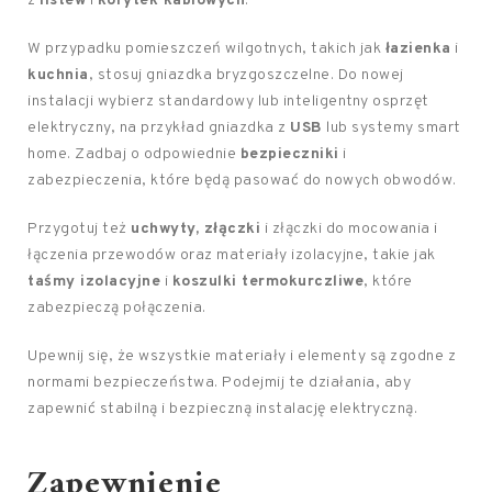
z
listew
i
korytek kablowych
.
W przypadku pomieszczeń wilgotnych, takich jak
łazienka
i
kuchnia
, stosuj gniazdka bryzgoszczelne. Do nowej
instalacji wybierz standardowy lub inteligentny osprzęt
elektryczny, na przykład gniazdka z
USB
lub systemy smart
home. Zadbaj o odpowiednie
bezpieczniki
i
zabezpieczenia, które będą pasować do nowych obwodów.
Przygotuj też
uchwyty, złączki
i złączki do mocowania i
łączenia przewodów oraz materiały izolacyjne, takie jak
taśmy izolacyjne
i
koszulki termokurczliwe
, które
zabezpieczą połączenia.
Upewnij się, że wszystkie materiały i elementy są zgodne z
normami bezpieczeństwa. Podejmij te działania, aby
zapewnić stabilną i bezpieczną instalację elektryczną.
Zapewnienie