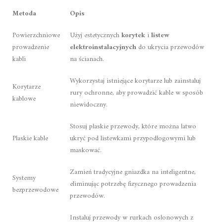
Metoda
Opis
Powierzchniowe
Użyj estetycznych
korytek
i
listew
prowadzenie
elektroinstalacyjnych
do ukrycia przewodów
kabli
na ścianach.
Wykorzystaj istniejące korytarze lub zainstaluj
Korytarze
rury ochronne, aby prowadzić kable w sposób
kablowe
niewidoczny.
Stosuj płaskie przewody, które można łatwo
Płaskie kable
ukryć pod listewkami przypodłogowymi lub
maskować.
Zamień tradycyjne gniazdka na inteligentne,
Systemy
eliminując potrzebę fizycznego prowadzenia
bezprzewodowe
przewodów.
Instaluj przewody w rurkach osłonowych z