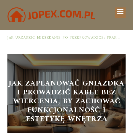
JAK URZĄDZIĆ MIESZKANIE PO PRZEPROWADZCE: PRAKTYCZNY PLAN OD ROZPAKOWANIA DO PRZYTULNEJ PRZESTRZENI
JAK ZAPLANOWAĆ GNIAZDKA
I PROWADZIĆ KABLE BEZ
WIERCENIA, BY ZACHOWAĆ
FUNKCJONALNOŚĆ I
ESTETYKĘ WNĘTRZA