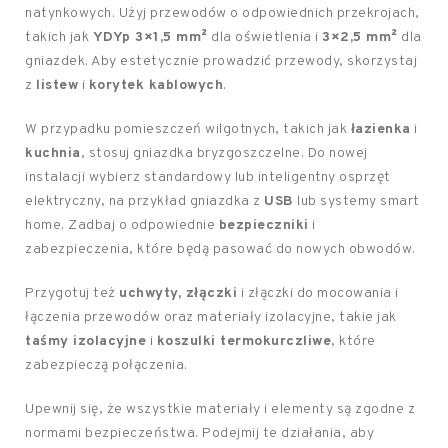
natynkowych. Użyj przewodów o odpowiednich przekrojach,
takich jak
YDYp 3×1,5 mm²
dla oświetlenia i
3×2,5 mm²
dla
gniazdek. Aby estetycznie prowadzić przewody, skorzystaj
z
listew
i
korytek kablowych
.
W przypadku pomieszczeń wilgotnych, takich jak
łazienka
i
kuchnia
, stosuj gniazdka bryzgoszczelne. Do nowej
instalacji wybierz standardowy lub inteligentny osprzęt
elektryczny, na przykład gniazdka z
USB
lub systemy smart
home. Zadbaj o odpowiednie
bezpieczniki
i
zabezpieczenia, które będą pasować do nowych obwodów.
Przygotuj też
uchwyty, złączki
i złączki do mocowania i
łączenia przewodów oraz materiały izolacyjne, takie jak
taśmy izolacyjne
i
koszulki termokurczliwe
, które
zabezpieczą połączenia.
Upewnij się, że wszystkie materiały i elementy są zgodne z
normami bezpieczeństwa. Podejmij te działania, aby