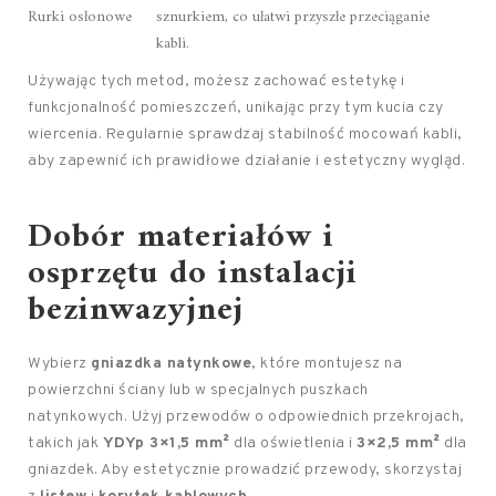
Rurki osłonowe
sznurkiem, co ułatwi przyszłe przeciąganie
kabli.
Używając tych metod, możesz zachować estetykę i
funkcjonalność pomieszczeń, unikając przy tym kucia czy
wiercenia. Regularnie sprawdzaj stabilność mocowań kabli,
aby zapewnić ich prawidłowe działanie i estetyczny wygląd.
Dobór materiałów i
osprzętu do instalacji
bezinwazyjnej
Wybierz
gniazdka natynkowe
, które montujesz na
powierzchni ściany lub w specjalnych puszkach
natynkowych. Użyj przewodów o odpowiednich przekrojach,
takich jak
YDYp 3×1,5 mm²
dla oświetlenia i
3×2,5 mm²
dla
gniazdek. Aby estetycznie prowadzić przewody, skorzystaj