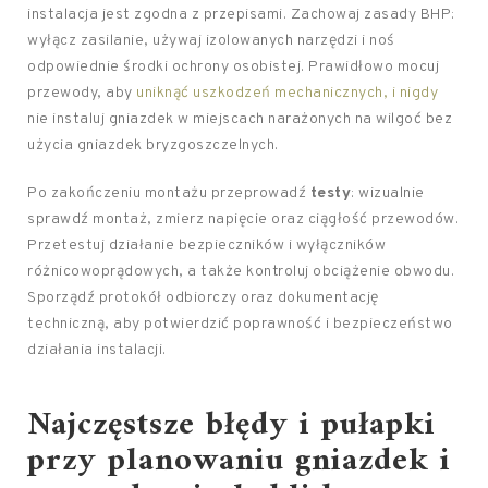
instalacja jest zgodna z przepisami. Zachowaj zasady BHP:
wyłącz zasilanie, używaj izolowanych narzędzi i noś
odpowiednie środki ochrony osobistej. Prawidłowo mocuj
przewody, aby
uniknąć uszkodzeń mechanicznych, i nigdy
nie instaluj gniazdek w miejscach narażonych na wilgoć bez
użycia gniazdek bryzgoszczelnych.
Po zakończeniu montażu przeprowadź
testy
: wizualnie
sprawdź montaż, zmierz napięcie oraz ciągłość przewodów.
Przetestuj działanie bezpieczników i wyłączników
różnicowoprądowych, a także kontroluj obciążenie obwodu.
Sporządź protokół odbiorczy oraz dokumentację
techniczną, aby potwierdzić poprawność i bezpieczeństwo
działania instalacji.
Najczęstsze błędy i pułapki
przy planowaniu gniazdek i