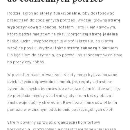
Podziel salon na
strefy funkcjonalne
, aby dostosować
przestrzeń do codziennych potrzeb. Wydziel główną
strefę
wypoczynkową
z kanapą, fotelami i stolikiem kawowym,
która będzie miejscem relaksu. Zorganizuj
strefę jadalną
blisko kuchni, wyposażając ją w stół i krzesła, co ułatwi
wspólne posiłki. Wydziel także
strefę roboczą
z biurkiem
lub kącikiem do czytania, co pozwoli na skoncentrowanie się
na pracy czy hobby.
W przestrzeniach otwartych, strefy mogą być zachowane
dzięki użyciu odpowiednich mebli, jak regały ustawione
tyłem do innych obszarów lub ażurowe ścianki. Upewnij się,
że przejścia między strefami są płynne, a każdy obszar
zachowuje spójny charakter. Również zmiana oświetlenia
pomoże w wizualnym oddzieleniu poszczególnych stref.
Strefy powinny sprzyjać organizacji i komfortowi
korzystania. Zróżnicowanie przestrzeni zapewnia lepszą