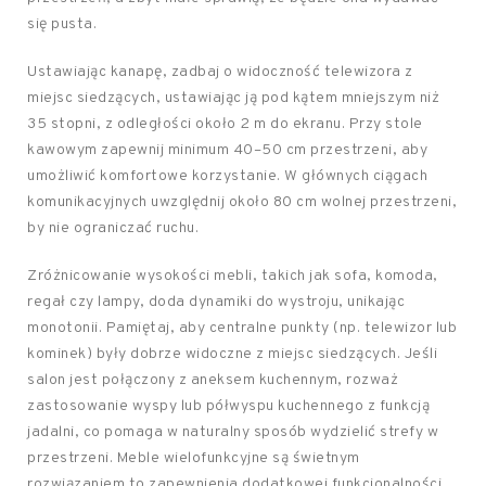
się pusta.
Ustawiając kanapę, zadbaj o widoczność telewizora z
miejsc siedzących, ustawiając ją pod kątem mniejszym niż
35 stopni, z odległości około 2 m do ekranu. Przy stole
kawowym zapewnij minimum 40–50 cm przestrzeni, aby
umożliwić komfortowe korzystanie. W głównych ciągach
komunikacyjnych uwzględnij około 80 cm wolnej przestrzeni,
by nie ograniczać ruchu.
Zróżnicowanie wysokości mebli, takich jak sofa, komoda,
regał czy lampy, doda dynamiki do wystroju, unikając
monotonii. Pamiętaj, aby centralne punkty (np. telewizor lub
kominek) były dobrze widoczne z miejsc siedzących. Jeśli
salon jest połączony z aneksem kuchennym, rozważ
zastosowanie wyspy lub półwyspu kuchennego z funkcją
jadalni, co pomaga w naturalny sposób wydzielić strefy w
przestrzeni. Meble wielofunkcyjne są świetnym
rozwiązaniem to zapewnienia dodatkowej funkcjonalności.