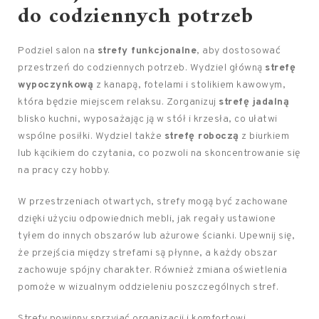
do codziennych potrzeb
Podziel salon na
strefy funkcjonalne
, aby dostosować
przestrzeń do codziennych potrzeb. Wydziel główną
strefę
wypoczynkową
z kanapą, fotelami i stolikiem kawowym,
która będzie miejscem relaksu. Zorganizuj
strefę jadalną
blisko kuchni, wyposażając ją w stół i krzesła, co ułatwi
wspólne posiłki. Wydziel także
strefę roboczą
z biurkiem
lub kącikiem do czytania, co pozwoli na skoncentrowanie się
na pracy czy hobby.
W przestrzeniach otwartych, strefy mogą być zachowane
dzięki użyciu odpowiednich mebli, jak regały ustawione
tyłem do innych obszarów lub ażurowe ścianki. Upewnij się,
że przejścia między strefami są płynne, a każdy obszar
zachowuje spójny charakter. Również zmiana oświetlenia
pomoże w wizualnym oddzieleniu poszczególnych stref.
Strefy powinny sprzyjać organizacji i komfortowi