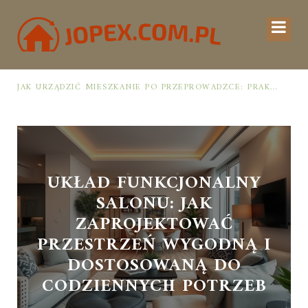
JAK URZĄDZIĆ MIESZKANIE PO PRZEPROWADZCE: PRAKTYCZNY PLAN OD ROZPAKOWANIA DO PRZYTULNEJ PRZESTRZENI
UKŁAD FUNKCJONALNY
SALONU: JAK
ZAPROJEKTOWAĆ
PRZESTRZEŃ WYGODNĄ I
DOSTOSOWANĄ DO
CODZIENNYCH POTRZEB