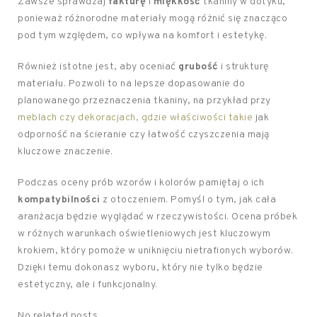
Zawsze sprawdzaj
fakturę
i
miękkość
tkaniny w dotyku,
ponieważ różnorodne materiały mogą różnić się znacząco
pod tym względem, co wpływa na komfort i estetykę.
Również istotne jest, aby oceniać
grubość
i strukturę
materiału. Pozwoli to na lepsze dopasowanie do
planowanego przeznaczenia tkaniny, na przykład przy
meblach czy dekoracjach, gdzie właściwości takie
jak
odporność na ścieranie czy łatwość czyszczenia mają
kluczowe znaczenie.
Podczas oceny prób wzorów i kolorów pamiętaj o ich
kompatybilności
z otoczeniem. Pomyśl o tym, jak cała
aranżacja będzie wyglądać w rzeczywistości. Ocena próbek
w różnych warunkach oświetleniowych jest kluczowym
krokiem, który pomoże w uniknięciu nietrafionych wyborów.
Dzięki temu dokonasz wyboru, który nie tylko będzie
estetyczny, ale i funkcjonalny.
No related posts.