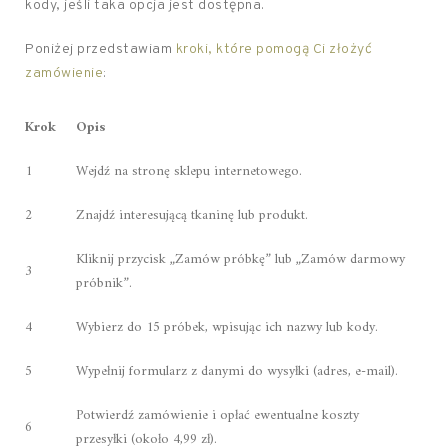
kody, jeśli taka opcja jest dostępna.
Poniżej przedstawiam
kroki, które pomogą Ci złożyć
zamówienie
:
Krok
Opis
1
Wejdź na stronę sklepu internetowego.
2
Znajdź interesującą tkaninę lub produkt.
Kliknij przycisk „Zamów próbkę” lub „Zamów darmowy
3
próbnik”.
4
Wybierz do 15 próbek, wpisując ich nazwy lub kody.
5
Wypełnij formularz z danymi do wysyłki (adres, e-mail).
Potwierdź zamówienie i opłać ewentualne koszty
6
przesyłki (około 4,99 zł).