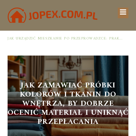
JAK URZĄDZIĆ MIESZKANIE PO PRZEPROWADZCE: PRAKTYCZNY PLAN OD ROZPAKOWANIA DO PRZYTULNEJ PRZESTRZENI
JAK ZAMAWIAĆ PRÓBKI
KOLORÓW I TKANIN DO
WNĘTRZA, BY DOBRZE
OCENIĆ MATERIAŁ I UNIKNĄĆ
PRZEPŁACANIA