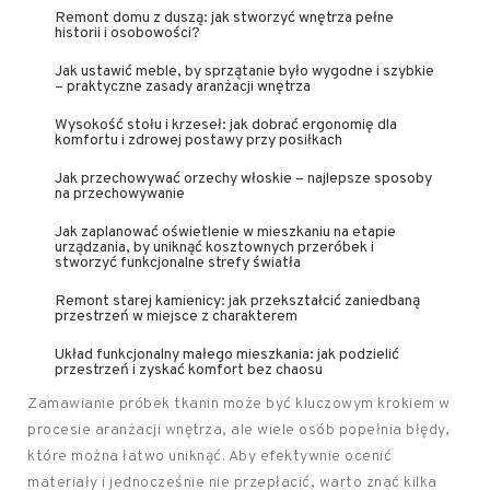
Remont domu z duszą: jak stworzyć wnętrza pełne
historii i osobowości?
Jak ustawić meble, by sprzątanie było wygodne i szybkie
– praktyczne zasady aranżacji wnętrza
Wysokość stołu i krzeseł: jak dobrać ergonomię dla
komfortu i zdrowej postawy przy posiłkach
Jak przechowywać orzechy włoskie – najlepsze sposoby
na przechowywanie
Jak zaplanować oświetlenie w mieszkaniu na etapie
urządzania, by uniknąć kosztownych przeróbek i
stworzyć funkcjonalne strefy światła
Remont starej kamienicy: jak przekształcić zaniedbaną
przestrzeń w miejsce z charakterem
Układ funkcjonalny małego mieszkania: jak podzielić
przestrzeń i zyskać komfort bez chaosu
Zamawianie próbek tkanin może być kluczowym krokiem w
procesie aranżacji wnętrza, ale wiele osób popełnia błędy,
które można łatwo uniknąć. Aby efektywnie ocenić
materiały i jednocześnie nie przepłacić, warto znać kilka