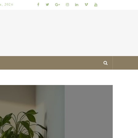
ia, 2026
JAK ZAPROJEKTOWAĆ MIESZKANIE ŁATWE DO UTRZYMANIA W PORZĄDKU: PRAKTYCZNE ZASADY I SPRAWDZONE TRIKI