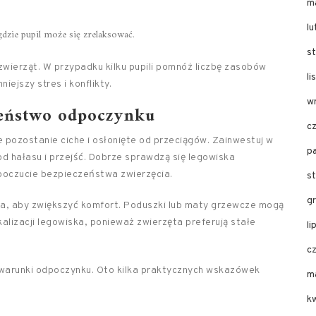
m
l
gdzie pupil może się zrelaksować.
s
zwierząt. W przypadku kilku pupili pomnóż liczbę zasobów
l
iejszy stres i konflikty.
w
czeństwo odpoczynku
c
e pozostanie ciche i osłonięte od przeciągów. Zainwestuj w
p
d hałasu i przejść. Dobrze sprawdzą się legowiska
poczucie bezpieczeństwa zwierzęcia.
s
g
ka, aby zwiększyć komfort. Poduszki lub maty grzewcze mogą
kalizacji legowiska, ponieważ zwierzęta preferują stałe
li
c
 warunki odpoczynku. Oto kilka praktycznych wskazówek
m
k