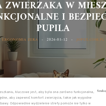
A ZWIERZAKA W MIESZ
KCJONALNE I BEZPIEC
PUPILA
ERGONOMIA ZERA
-
2026-05-12
-
JOPEX.COM.PL
Szuka
ieszkaniu, kluczowe jest, aby była ona zarówno funkcjonalna,
zbędne, aby zapewnić komfort zwierzęcia, takie jak wygodne
abawy. Odpowiednie wydzielenie strefy pomoże nie tylko w