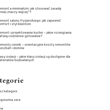
emont a minimalizm: jak stosować zasadę
niej znaczy więcej”?
mont salonu fryzjerskiego: jak zapewnić
mfort i styl klientom
mont i projektowanie kuchni – jakie rozwiązania
łatwią codzienne gotowanie?
emonty cennik – orientacyjne koszty remontów
ieszkań i domów
asy izolacji – jakie klasy izolacji są dostępne dla
ateriałów budowlanych
tegorie
z kategorii
rgonomia zera
ne