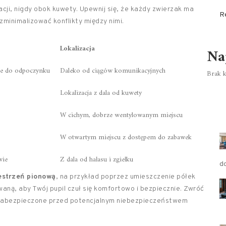
acji, nigdy obok kuwety. Upewnij się, że każdy zwierzak ma
R
zminimalizować konflikty między nimi.
Lokalizacja
Na
ce do odpoczynku
Daleko od ciągów komunikacyjnych
Brak k
Lokalizacja z dala od kuwety
W cichym, dobrze wentylowanym miejscu
W otwartym miejscu z dostępem do zabawek
wie
Z dala od hałasu i zgiełku
d
estrzeń pionową
, na przykład poprzez umieszczenie półek
waną, aby Twój pupil czuł się komfortowo i bezpiecznie. Zwróć
o zabezpieczone przed potencjalnym niebezpieczeństwem