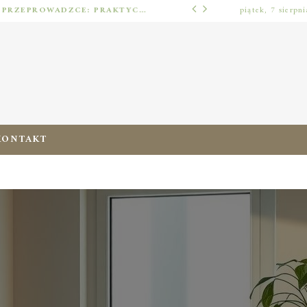
JAK URZĄDZIĆ MIESZKANIE PO PRZEPROWADZCE: PRAKTYCZNY PLAN OD ROZPAKOWANIA DO PRZYTULNEJ PRZESTRZENI
piątek, 7 sierpn
ERGONOMIA ZERA
KONTAKT