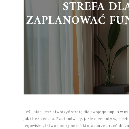
STREFA DL
ZAPLANOWAĆ FUN
Jeśli planujesz stworzyć strefę dla swojego pupila w m
jak i bezpieczna. Zastanów się, jakie elementy są nie
legowisko, łatwo dostępne miski oraz przestrzeń do z