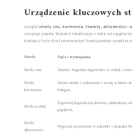
Urządzenie kluczowych st
Urządź
strefy snu
,
karmienia
,
toalety
,
aktywności
i
w
swojego pupila. Wybierz lokalizacje z dala od ciągów 
Każda z tych stref powinna być funkcjonalna i praktycz
Strefa
Opis i wymagania
Strefa snu
Umieść wygodne legowisko w cichej i osłoni
Strefa
Ustaw miski z jedzeniem i wodą w łatwo dos
karmienia
bałagan.
Zapewnij higieniczną kuwetę oddzieloną od 
Strefa toalety
pupilowi.
Strefa
Wyposaż przestrzeń w zabawki i drapaki, by
aktywności