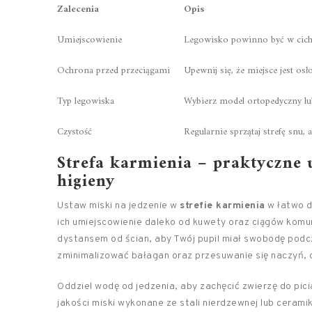
Zalecenia
Opis
Umiejscowienie
Legowisko powinno być w cichym
Ochrona przed przeciągami
Upewnij się, że miejsce jest os
Typ legowiska
Wybierz model ortopedyczny lu
Czystość
Regularnie sprzątaj strefę snu,
Strefa karmienia – praktyczne 
higieny
Ustaw miski na jedzenie w
strefie karmienia
w łatwo do
ich umiejscowienie daleko od kuwety oraz ciągów komu
dystansem od ścian, aby Twój pupil miał swobodę podc
zminimalizować bałagan oraz przesuwanie się naczyń, c
Oddziel wodę od jedzenia, aby zachęcić zwierzę do pic
jakości miski wykonane ze stali nierdzewnej lub ceramik