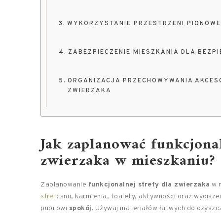
WYKORZYSTANIE PRZESTRZENI PIONOWEJ
ZABEZPIECZENIE MIESZKANIA DLA BEZP
ORGANIZACJA PRZECHOWYWANIA AKCESOR
ZWIERZAKA
Jak zaplanować funkcjonal
zwierzaka w mieszkaniu?
Zaplanowanie
funkcjonalnej strefy dla zwierzaka
w 
stref
: snu, karmienia, toalety, aktywności oraz wycisze
pupilowi
spokój
. Używaj materiałów łatwych do czyszcz