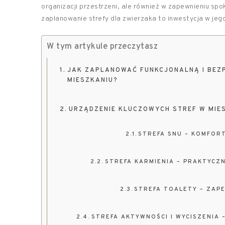
organizacji przestrzeni, ale również w zapewnieniu s
zaplanowanie strefy dla zwierzaka to inwestycja w jeg
W tym artykule przeczytasz
JAK ZAPLANOWAĆ FUNKCJONALNĄ I BEZP
MIESZKANIU?
URZĄDZENIE KLUCZOWYCH STREF W MIES
STREFA SNU – KOMFOR
STREFA KARMIENIA – PRAKTYCZN
STREFA TOALETY – ZAPE
STREFA AKTYWNOŚCI I WYCISZENIA