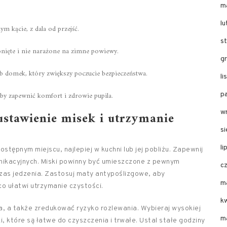
m
l
 kącie, z dala od przejść.
s
łonięte i nie narażone na zimne powiewy.
g
b domek, który zwiększy poczucie bezpieczeństwa.
l
 aby zapewnić komfort i zdrowie pupila.
p
w
ustawienie misek i utrzymanie
s
li
stępnym miejscu, najlepiej w kuchni lub jej pobliżu. Zapewnij
nikacyjnych. Miski powinny być umieszczone z pewnym
c
zas jedzenia. Zastosuj maty antypoślizgowe, aby
m
o ułatwi utrzymanie czystości.
k
ia, a także zredukować ryzyko rozlewania. Wybieraj wysokiej
m
i, które są łatwe do czyszczenia i trwałe. Ustal stałe godziny