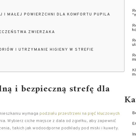
R
 I MAŁEJ POWIERZCHNI DLA KOMFORTU PUPILA
“m
Re
ko
IECZEŃSTWA ZWIERZAKA
Re
u
IÓW I UTRZYMANIE HIGIENY W STREFIE
R
m
Kl
m
ną i bezpieczną strefę dla
Ka
Be
mieszkaniu wymaga
podziału przestrzeni na pięć kluczowych
nia. Wybierz ciche miejsce z dala od zgiełku, aby zapewnić
E
enia, takich jak wodoodporne podkłady pod miski i kuwety.
In