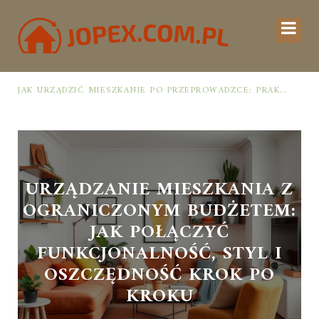
JAK URZĄDZIĆ MIESZKANIE PO PRZEPROWADZCE: PRAKTYCZNY PLAN OD ROZPAKOWANIA DO PRZYTULNEJ PRZESTRZENI
URZĄDZANIE MIESZKANIA Z
OGRANICZONYM BUDŻETEM:
JAK POŁĄCZYĆ
FUNKCJONALNOŚĆ, STYL I
OSZCZĘDNOŚĆ KROK PO
KROKU