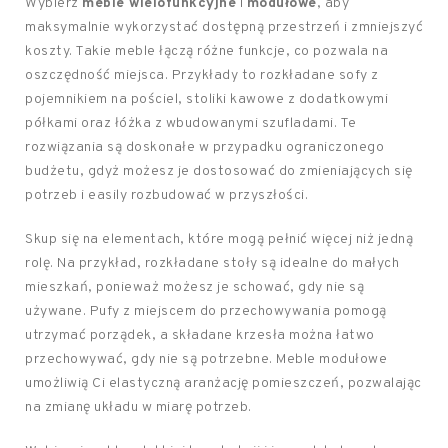
Wybierz
meble wielofunkcyjne
i
modułowe
, aby
maksymalnie wykorzystać dostępną przestrzeń i zmniejszyć
koszty. Takie meble łączą różne funkcje, co pozwala na
oszczędność miejsca. Przykłady to rozkładane sofy z
pojemnikiem na pościel, stoliki kawowe z dodatkowymi
półkami oraz łóżka z wbudowanymi szufladami. Te
rozwiązania są doskonałe w przypadku ograniczonego
budżetu, gdyż możesz je dostosować do zmieniających się
potrzeb i easily rozbudować w przyszłości.
Skup się na elementach, które mogą pełnić więcej niż jedną
rolę. Na przykład, rozkładane stoły są idealne do małych
mieszkań, ponieważ możesz je schować, gdy nie są
używane. Pufy z miejscem do przechowywania pomogą
utrzymać porządek, a składane krzesła można łatwo
przechowywać, gdy nie są potrzebne. Meble modułowe
umożliwią Ci elastyczną aranżację pomieszczeń, pozwalając
na zmianę układu w miarę potrzeb.