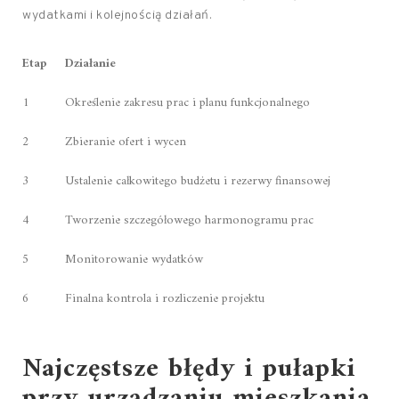
wydatkami i kolejnością działań.
Etap
Działanie
1
Określenie zakresu prac i planu funkcjonalnego
2
Zbieranie ofert i wycen
3
Ustalenie całkowitego budżetu i rezerwy finansowej
4
Tworzenie szczegółowego harmonogramu prac
5
Monitorowanie wydatków
6
Finalna kontrola i rozliczenie projektu
Najczęstsze błędy i pułapki
przy urządzaniu mieszkania