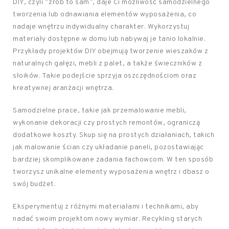
DIY, czyli “zrób to sam”, daje Ci możliwość samodzielnego
tworzenia lub odnawiania elementów wyposażenia, co
nadaje wnętrzu indywidualny charakter. Wykorzystuj
materiały dostępne w domu lub nabywaj je tanio lokalnie.
Przykłady projektów DIY obejmują tworzenie wieszaków z
naturalnych gałęzi, mebli z palet, a także świeczników z
słoików. Takie podejście sprzyja oszczędnościom oraz
kreatywnej aranżacji wnętrza.
Samodzielne prace, takie jak przemalowanie mebli,
wykonanie dekoracji czy prostych remontów, ograniczą
dodatkowe koszty. Skup się na prostych działaniach, takich
jak malowanie ścian czy układanie paneli, pozostawiając
bardziej skomplikowane zadania fachowcom. W ten sposób
tworzysz unikalne elementy wyposażenia wnętrz i dbasz o
swój budżet.
Eksperymentuj z różnymi materiałami i technikami, aby
nadać swoim projektom nowy wymiar. Recykling starych