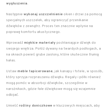
wygłuszenia
.
Następnie
wykonaj uszczelnienie
okien i drzwi za pomocą
specjalnych uszczelek, aby ograniczyć przenikanie
dźwięków z zewnątrz. Proces ten znacznie wpłynie na
poprawę komfortu akustycznego.
Wprowadź
miękkie materiały
pochłaniające dźwięk do
swojego wnętrza. Połóż dywany na twardych podłogach, a
na oknach powieś grube zasłony, które skutecznie tłumią
hałas.
Ustaw
meble tapicerowane
, jak kanapy i fotele, w sposób,
który sprzyja rozpraszaniu dźwięku. Regały i półki również
mogą pomóc w absorbcji dźwięków, szczególnie w
narożnikach, gdzie fale dźwiękowe mogą się wzajemnie
odbijać.
Umieść
rośliny doniczkowe
w kluczowych miejscach, aby