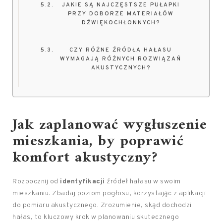
JAKIE SĄ NAJCZĘSTSZE PUŁAPKI
PRZY DOBORZE MATERIAŁÓW
DŹWIĘKOCHŁONNYCH?
CZY RÓŻNE ŹRÓDŁA HAŁASU
WYMAGAJĄ RÓŻNYCH ROZWIĄZAŃ
AKUSTYCZNYCH?
Jak zaplanować wygłuszenie
mieszkania, by poprawić
komfort akustyczny?
Rozpocznij od
identyfikacji
źródeł hałasu w swoim
mieszkaniu. Zbadaj poziom pogłosu, korzystając z aplikacji
do pomiaru akustycznego. Zrozumienie, skąd dochodzi
hałas, to kluczowy krok w planowaniu skutecznego