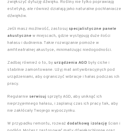
zwiększyć dyfuzję dźwięku. Rośliny nie tylko poprawiają
estetykę, ale również działają jako naturalne pochłaniacze
dźwięków.
Jeśli masz możliwość, zastosuj
specjalistyczne panele
akustyczne
w miejscach, gdzie występują duże ilości
hałasu i dudnienia. Takie rozwiązanie pomoże w
amfiteatralnej akustyce, minimalizując niedogodności.
Zadbaj również o to, by
urządzenia AGD
były ciche i
stabilnie zamontowane. Użyj mat antywibracyjnych pod
urządzeniami, aby ograniczyć wibracje i hałas podczas ich
pracy.
Regularnie
serwisuj
sprzęty AGD, aby uniknąć ich
nieprzyjemnego hałasu, i zaplanuj czas ich pracy tak, aby
nie zakłócały Twojego wypoczynku.
W przypadku remontu, rozważ
dodatkową izolację
ścian i
podłóg. Możesz zastosować maty dźwiękochłonne oraz