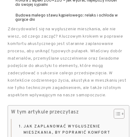
Kołdra z alpaki 200×220 – jak wybrać najlepszy model
do swojej sypialni
Budowa małego stawu kąpielowego: relaks i ochłoda w
gorące dni
Zdecydowałeś się na wygłuszenie mieszkania, ale nie
wiesz, od czego zacząć? Kluczowym krokiem w poprawie
komfortu akustycznego jest staranne zaplanowanie
procesu, aby uniknąć typowych pułapek. Właściwy dobór
materiałów, przemyślane uszczelnienie oraz świadome
podejście do akustyki to elementy, które mogą
zadecydować o sukcesie całego przedsięwzięcia. W
kontekście codziennego życia, akustyka w mieszkaniu jest
nie tylko technicznym zagadnieniem, ale także istotnym
aspektem wpływającym na nasze samopoczucie.
W tym artykule przeczytasz
JAK ZAPLANOWAĆ WYGŁUSZENIE
MIESZKANIA, BY POPRAWIĆ KOMFORT