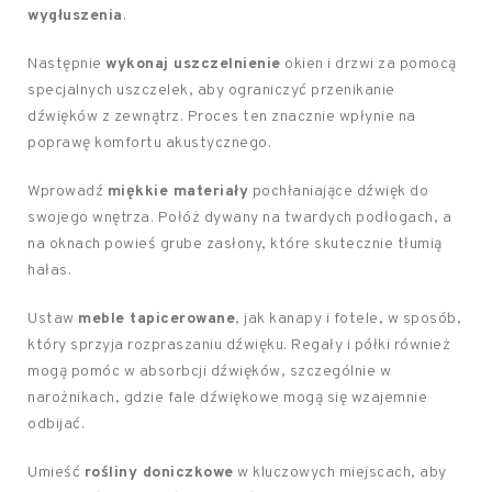
wygłuszenia
.
Następnie
wykonaj uszczelnienie
okien i drzwi za pomocą
specjalnych uszczelek, aby ograniczyć przenikanie
dźwięków z zewnątrz. Proces ten znacznie wpłynie na
poprawę komfortu akustycznego.
Wprowadź
miękkie materiały
pochłaniające dźwięk do
swojego wnętrza. Połóż dywany na twardych podłogach, a
na oknach powieś grube zasłony, które skutecznie tłumią
hałas.
Ustaw
meble tapicerowane
, jak kanapy i fotele, w sposób,
który sprzyja rozpraszaniu dźwięku. Regały i półki również
mogą pomóc w absorbcji dźwięków, szczególnie w
narożnikach, gdzie fale dźwiękowe mogą się wzajemnie
odbijać.
Umieść
rośliny doniczkowe
w kluczowych miejscach, aby