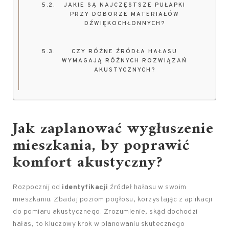
JAKIE SĄ NAJCZĘSTSZE PUŁAPKI
PRZY DOBORZE MATERIAŁÓW
DŹWIĘKOCHŁONNYCH?
CZY RÓŻNE ŹRÓDŁA HAŁASU
WYMAGAJĄ RÓŻNYCH ROZWIĄZAŃ
AKUSTYCZNYCH?
Jak zaplanować wygłuszenie
mieszkania, by poprawić
komfort akustyczny?
Rozpocznij od
identyfikacji
źródeł hałasu w swoim
mieszkaniu. Zbadaj poziom pogłosu, korzystając z aplikacji
do pomiaru akustycznego. Zrozumienie, skąd dochodzi
hałas, to kluczowy krok w planowaniu skutecznego