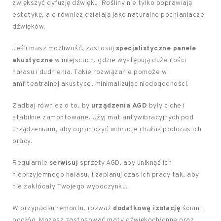
zwiększyć dyfuzję dźwięku. Rośliny nie tylko poprawiają
estetykę, ale również działają jako naturalne pochłaniacze
dźwięków.
Jeśli masz możliwość, zastosuj
specjalistyczne panele
akustyczne
w miejscach, gdzie występują duże ilości
hałasu i dudnienia. Takie rozwiązanie pomoże w
amfiteatralnej akustyce, minimalizując niedogodności.
Zadbaj również o to, by
urządzenia AGD
były ciche i
stabilnie zamontowane. Użyj mat antywibracyjnych pod
urządzeniami, aby ograniczyć wibracje i hałas podczas ich
pracy.
Regularnie
serwisuj
sprzęty AGD, aby uniknąć ich
nieprzyjemnego hałasu, i zaplanuj czas ich pracy tak, aby
nie zakłócały Twojego wypoczynku.
W przypadku remontu, rozważ
dodatkową izolację
ścian i
podłóg. Możesz zastosować maty dźwiękochłonne oraz