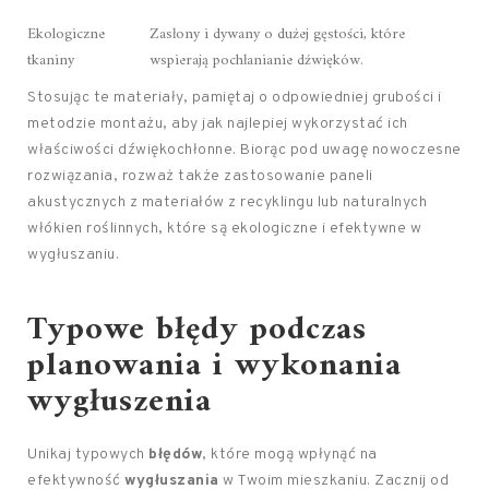
Ekologiczne
Zasłony i dywany o dużej gęstości, które
tkaniny
wspierają pochłanianie dźwięków.
Stosując te materiały, pamiętaj o odpowiedniej grubości i
metodzie montażu, aby jak najlepiej wykorzystać ich
właściwości dźwiękochłonne. Biorąc pod uwagę nowoczesne
rozwiązania, rozważ także zastosowanie paneli
akustycznych z materiałów z recyklingu lub naturalnych
włókien roślinnych, które są ekologiczne i efektywne w
wygłuszaniu.
Typowe błędy podczas
planowania i wykonania
wygłuszenia
Unikaj typowych
błędów
, które mogą wpłynąć na
efektywność
wygłuszania
w Twoim mieszkaniu. Zacznij od