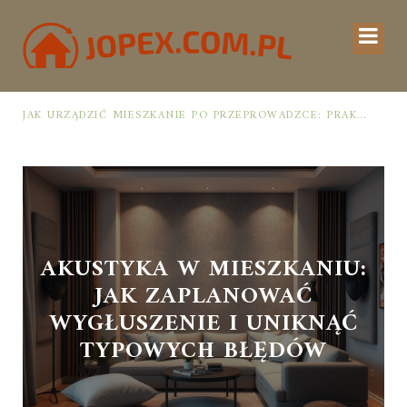
JAK URZĄDZIĆ MIESZKANIE PO PRZEPROWADZCE: PRAKTYCZNY PLAN OD ROZPAKOWANIA DO PRZYTULNEJ PRZESTRZENI
AKUSTYKA W MIESZKANIU:
JAK ZAPLANOWAĆ
WYGŁUSZENIE I UNIKNĄĆ
TYPOWYCH BŁĘDÓW