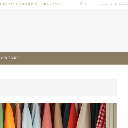
JAK URZĄDZIĆ MIESZKANIE PO PRZEPROWADZCE: PRAKTYCZNY PLAN OD ROZPAKOWANIA DO PRZYTULNEJ PRZESTRZENI
czwartek, 6 sierp
ERGONOMIA ZERA
KONTAKT