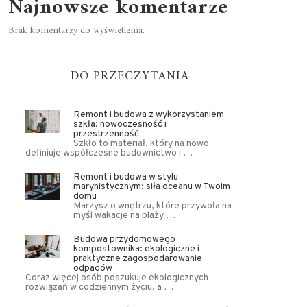
Najnowsze komentarze
Brak komentarzy do wyświetlenia.
DO PRZECZYTANIA
Remont i budowa z wykorzystaniem
szkła: nowoczesność i
przestrzenność
Szkło to materiał, który na nowo
definiuje współczesne budownictwo i …
Remont i budowa w stylu
marynistycznym: siła oceanu w Twoim
domu
Marzysz o wnętrzu, które przywoła na
myśl wakacje na plaży …
Budowa przydomowego
kompostownika: ekologiczne i
praktyczne zagospodarowanie
odpadów
Coraz więcej osób poszukuje ekologicznych
rozwiązań w codziennym życiu, a …