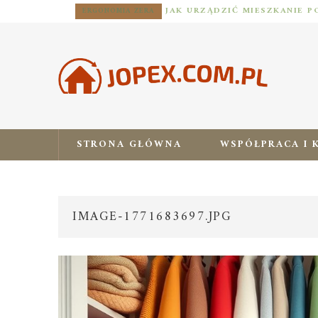
ERGONOMIA ZERA
STRONA GŁÓWNA
WSPÓŁPRACA I 
IMAGE-1771683697.JPG