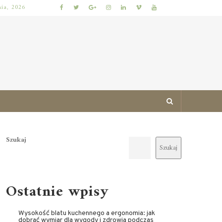
nia, 2026
JAK ZAPROJEKTOWAĆ MIESZKANIE ŁATWE DO UTRZYMANIA W PORZĄDKU: PRAKTYCZNE ZASADY I SPRAWDZONE TRIKI
Szukaj
Szukaj
Ostatnie wpisy
Wysokość blatu kuchennego a ergonomia: jak
dobrać wymiar dla wygody i zdrowia podczas