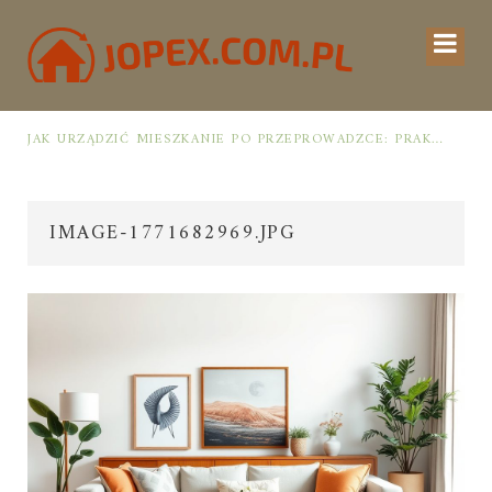
UCHNI
JAK URZĄDZIĆ MIESZKANIE PO PRZEPROWADZCE: PRAKTYCZNY PLAN OD ROZPAKOWANIA DO PRZYTULNEJ PRZESTRZENI
IMAGE-1771682969.JPG