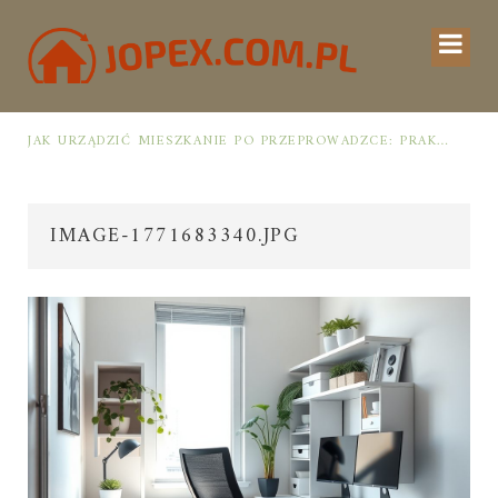
UCHNI
JAK URZĄDZIĆ MIESZKANIE PO PRZEPROWADZCE: PRAKTYCZNY PLAN OD ROZPAKOWANIA DO PRZYTULNEJ PRZESTRZENI
IMAGE-1771683340.JPG