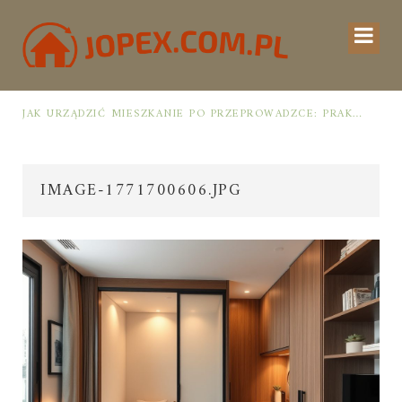
UCHNI
JAK URZĄDZIĆ MIESZKANIE PO PRZEPROWADZCE: PRAKTYCZNY PLAN OD ROZPAKOWANIA DO PRZYTULNEJ PRZESTRZENI
IMAGE-1771700606.JPG