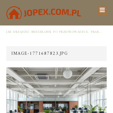
UCHNI
JAK URZĄDZIĆ MIESZKANIE PO PRZEPROWADZCE: PRAKTYCZNY PLAN OD ROZPAKOWANIA DO PRZYTULNEJ PRZESTRZENI
IMAGE-1771687823.JPG