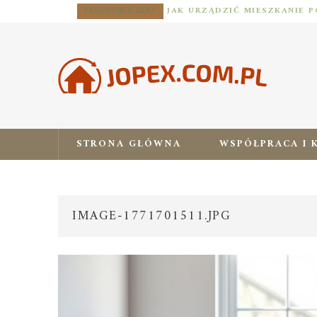
ERGONOMIA ZERA
STRONA GŁÓWNA
WSPÓŁPRACA I 
IMAGE-1771701511.JPG