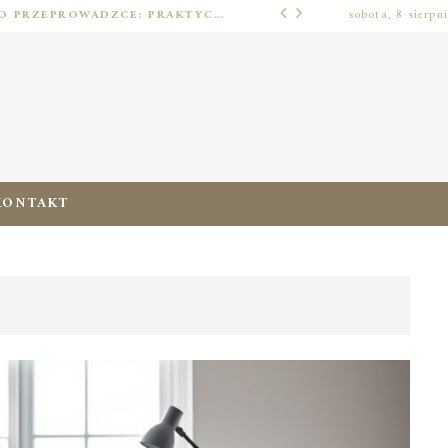
JAK URZĄDZIĆ MIESZKANIE PO PRZEPROWADZCE: PRAKTYCZNY PLAN OD ROZPAKOWANIA DO PRZYTULNEJ PRZESTRZENI
sobota, 8 sierpn
ERGONOMIA ZERA
KONTAKT