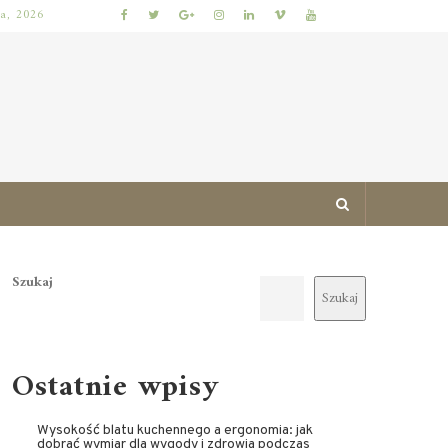
ia, 2026
JAK ZAPROJEKTOWAĆ MIESZKANIE ŁATWE DO UTRZYMANIA W PORZĄDKU: PRAKTYCZNE ZASADY I SPRAWDZONE TRIKI
Szukaj
Szukaj
Ostatnie wpisy
Wysokość blatu kuchennego a ergonomia: jak
dobrać wymiar dla wygody i zdrowia podczas